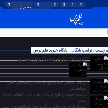
برچسب : ترامپ بایگانی - پایگاه خبری قلم پرس
اذعان ترامپ: ژنرال سلیمانی فوق العاده بود
ترامپ: ماموران اداره مهاجرت را از مینه‌سوتا خارج
نخواهم کرد
ترامپ: خودم را قانع کردم در قبال ایران اقدامی انجام
ندهم
آمریکا دارای یک حباب بزرگ و خطرناک اقتصادی است