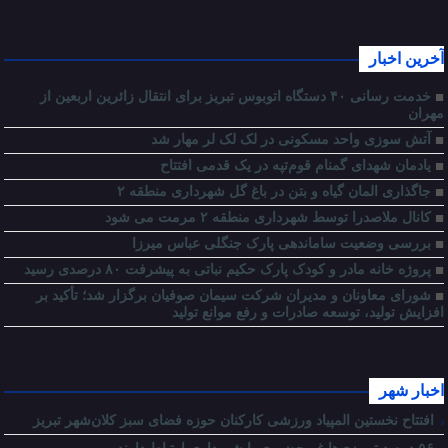
آخرین اخبار
خدمت رسانی ۴۰ دستگاه اتوبوس تبریز برای انتقال زائرین اربعین از
مهران
آتش سوزی واحد مسکونی در لک لک لر مهار شد
یادمان شهدای گمنام قوم‌تپه در یک قدمی افتتاح
جاگذاری المان گیاه و بتن در باغ گل شهرداری منطقه ۲
کانال ملاصدرا توسط شهرداری منطقه ۲ مرمت می شود
بررسی وضعیت ساماندهی پارک جنگلی عباس میرزا
پروژه خانه مادر و کودک پارک حکیم نباتی به پیشرفت ۸۰ درصدی رسید
شورای معاونان و مدیران شرکت سیمان صوفیان برگزار شد؛ تأکید بر
افزایش تولید، توسعه صادرات و رفع موانع تولید
اخبار شهر
افتتاح نخستین المپیاد ورزشی کارکنان حوزه فضای سبز کلان‌شهر تبریز