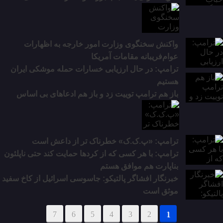
واکنش سخنگوی وزارت امور خارجه به اظهارات
عوام‌فریبانه مقامات آمریکا
ترامپ: در حال ارزیابی خسارات حمله موشکی ایران
هستیم
باز هم ترامپ توییت زد و باز هم ادعاهای بی اساس
ترامپ: «پ.ک.ک» خطرناک تر از داعش است
ترامپ: با هر کسی که از کردها حمایت کند حتی ناپلئون
بناپارت هم موافق هستم
خبرنگار افشاگر پالتیکو: جاسوسی اسرائیل از کاخ سفید
موثق است
7
6
5
4
3
2
1