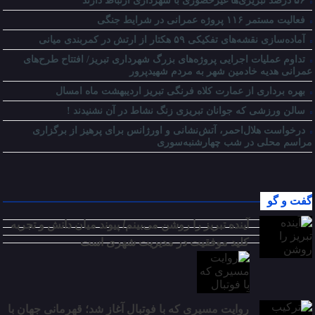
۵۶ درصد تبریزی‌ها غیرحضوری با شهرداری ارتباط دارند
فعالیت مستمر ۱۱۶ پروژه عمرانی در شرایط جنگی
آماده‌سازی نقشه‌های تفکیکی ۵۹ هکتار از ارتش در کمربندی میانی
تداوم عملیات اجرایی پروژه‌های بزرگ شهرداری تبریز/ افتتاح طرح‌های
عمرانی هدیه خادمین شهر به مردم شهیدپرور
بهره برداری از عمارت کلاه فرنگی تبریز اردیبهشت ماه امسال
سالن ورزشی که جوانان تبریزی زنگ نشاط در آن نشنیدند !
درخواست هلال‌احمر، آتش‌نشانی و اورژانس برای پرهیز از برگزاری
مراسم محلی در شب چهارشنبه‌سوری
گفت و گو
آینده تبریز را روشن می‌بینم/ پیوند میان دانش و تجربه
کلید موفقیت در مدیریت شهری است
روایت مسیری که با فوتبال آغاز شد؛ قهرمانی جهان با