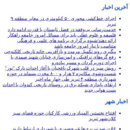
آخرین اخبار
اجرای خط‌کشی محوری ۵۰ کیلومتری در معابر منطقه ۹
تبریز
خدمت‌رسانی بی‌وقفه در فصل تابستان با قدرت ادامه دارد
فلسفه و علوم عقلی باید برای مسائل امروز جامعه راهکار
ارائه دهند/شیوه برگزاری برنامه‌ های علمی و فرهنگی
متناسب با نیاز امروز جامعه باشد
پیگیری روند تکمیل مرمت و بازآفرینی خانه تاریخی کلکته‌چی
رفع گره‌های ترافیکی و ایمن‌سازی خیابان شهید صمدی با
اجرای دوربرگردان و مسیر پیاده‌رو
رویش سبز در قلب شهرک یاغچیان با آغاز احداث پارک "نور"
شست‌وشوی مکانیزه ۷ هزار و ۸۰۰ مخزن پسماند در حوزه
شهرداری منطقه ۴ تبریز طی چهار ماه اخیر
ارتقای پایداری شبکه برق در روستای تاریخی کندوان با احداث
پست هوایی جدید
اخبار شهر
افتتاح نخستین المپیاد ورزشی کارکنان حوزه فضای سبز
کلان‌شهر تبریز
۵۶ درصد تبریزی‌ها غیرحضوری با شهرداری ارتباط دارند