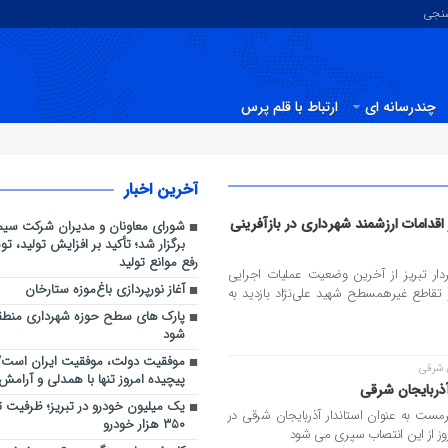
سنجی
چندرسانه ای
ارتباط با قلم پرس
آخرین اخبار
دامات ارزشمند شهرداری در بازآفرینی
شورای معاونان و مدیران شرکت سیم
برگزار شد؛ تأکید بر افزایش تولید، ت
رفع موانع تولید
ردار تبریز از آخرین وضعیت عملیات اجرایی
آغاز نورپردازی باغ‌موزه ستارخان
تقاطع غیرهمسطح شهید علی‌نژاد بازدید به
شود
موفقیت دولت، موفقیت ایران است/ع
پیچیده امروز تنها با همدلی و آرامش
یک میلیون خودرو در تبریز؛ ظرفیت ت
بهرام سرمست به عنوان استاندار آذربایجان شرقی در
۳۵۰ هزار خودرو