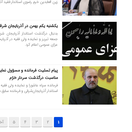
زین العابدین خرم رضوی استاندار فقید آ
یکشنبه یکم بهمن در آذربایجان شرق
۳۰ دی ۱۴۰۲
بدنبال درگذشت استاندار آذربایجان ش
عزای عمومی اعلام کرد.
پیام تسلیت فرمانده و مسؤول نماین
۳۰ دی ۱۴۰۲
مناسبت درگذشت سردار خرّم
فرمانده سپاه عاشورا و نماینده ولی فقی
استاندار آذربایجان‌شرقی و فرمانده سابق 
1
2
3
4
5
آخ