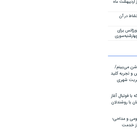
ز اردیبهشت ماه
شاط در آن
رژانس برای
هارشنبه‌سوری
وشن می‌بینم/
 و تجربه کلید
یریت شهری
با فوتبال آغاز
ن با روشندلان
ومی و مداحی؛
از خدمت