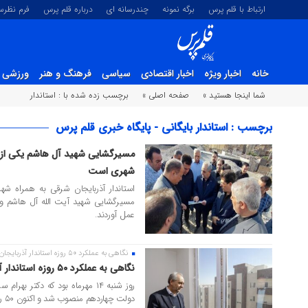
ارتباط با قلم پرس
برگه نمونه
چندرسانه ای
درباره قلم پرس
فرم نظر
خانه
اخبار ویژه
اخبار اقتصادی
سیاسی
فرهنگ و هنر
ورزشی
شما اینجا هستید »
صفحه اصلی »
برچسب زده شده با : استاندار
برچسب : استاندار بایگانی - پایگاه خبری قلم پرس
مسیرگشایی شهید آل هاشم یکی از اق
۱۱ تیر ۱۴۰۴
شهری است
استاندار آذربایجان شرقی به همراه شه
مسیرگشایی شهید آیت الله آل هاشم و 
عمل آوردند.
نگاهی به عملکرد ۵۰ روزه استاندار آذربایجان شرقی
۰۴ آذر ۱۴۰۳
نگاهی به عملکرد ۵۰ روزه استاندار آذربایجان شرقی
روز شنبه ۱۴ مهرماه بود که دکتر 
دولت چهاردهم منصوب شد و اکنون ۵۰ روز از این انتصاب سپری می شود