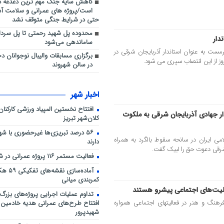
کاهش سایه جنگ مهم ‌ترین دغدغه د
است/پروژه ‌های عمرانی و سلامت آذ
حتی در شرایط جنگی متوقف نشد
محدوده پل شهید رحمتی تا پل سردار
ساماندهی می‌شود
بهرام سرمست به عنوان استاندار آذربایجان شرقی در
برگزاری مسابقات والیبال نوجوانان د
در سالن شهروند
اخبار شهر
افتتاح نخستین المپیاد ورزشی کارکنا
دار جهادی آذربایجان شرقی به ملکوت
کلان‌شهر تبریز
۵۶ درصد تبریزی‌ها غیرحضوری با شهر
امی ایران در سانحه سقوط بالگرد به همراه
دارند
شرقی دعوت حق را لبیک گفت.
فعالیت مستمر ۱۱۶ پروژه عمرانی در شرایط جنگی
آماده‌ساز
کمربندی میانی
الیت‌های اجتماعی پیشرو هستند
تداوم عملیات اجرایی پروژه‌های بزرگ 
رهنگ و هنر در فعالیتهای اجتماعی همواره
افتتاح طرح‌های عمرانی هدیه خادمین 
شهیدپرور