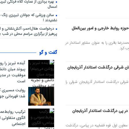
بهره برداری از عمارت کلاه فرنگی تبری
امسال
سالن ورزشی که جوانان تبریزی زنگ ن
نشنیدند !
حوزه روابط خارجی و امور بین‌الملل
درخواست هلال‌احمر، آتش‌نشانی و او
پرهیز از برگزاری مراسم محلی در شب چ
درضا باقری را به عنوان مشاور استاندار در
ب کرد.
گفت و گو
آینده تبریز را ر
ن شرقی درگذشت استاندار آذربایجان
پیوند میان دانش
موفقیت در مد
است
رقی درگذشت استاندار آذربایجان شرقی را
روایت مسیری که 
شد؛ قهرمانی جها
در پی درگذشت استاندار آذربایجان
ترکیب روابط‌عم
الگوی متفاوتی 
اجتماعی
عاون اول قوه قضاییه در پیامی، درگذشت