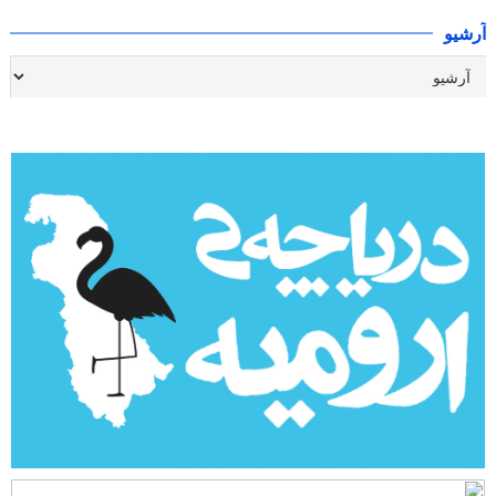
آرشیو