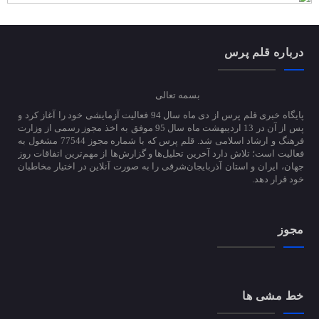
درباره قلم پرس
بسمه تعالی
پایگاه خبری قلم پرس از دی ماه سال 94 فعالیت آزمایشی خود را آغاز کرد و
پس از آن در 13 اردیبهشت ماه سال 95 موفق به اخذ مجوز رسمی از وزارت
فرهنگ و ارشاد اسلامی شد. قلم پرس که با شماره مجوز 77544 مشغول به
فعالیت است؛ تلاش دارد آخرین تحلیل‌ها و گزارش‌ها از مهم‌ترین اتفاقات روز
جهان، ایران و استان آذربایجان‌شرقی را به صورت آنلاین در اختیار مخاطبان
خود قرار دهد.
مجوز
خط مشی ها