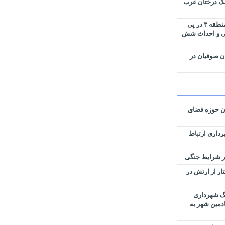
ک درختان غرب
تجلیل ورزشکاران تبریز از شهردار منطقه ۳ در پی
ی و احداث شش
ان صوفیان در
ان حوزه فضای
رداری ارتباط
زی نقشه‌های تفکیکی ۵۹ هکتار از ارتش در
رگ شهرداری
ادمین شهر به