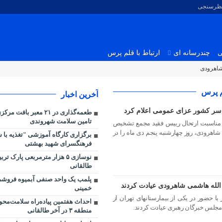
نظرسنجی
ی
چندرسانه ای
ارتباط با قلم پرس
شاهرودی
م پرس
آخرین اخبار
اسر کشور عزای عمومی اعلام کرد
طعمه‌گذاری در ۲۱ معبر با
تامین سلامت شهروندی
 مناسبت ارتحال رییس فقید مجمع تشخیص
ودی، روز چهارشنبه پنجم دی ماه را در
برگزاری کارگاه آموزشی "تغذیه با ش
فرهنگسرای شهید بهشتی
نوسازی ۵ هزار مترمربعی پارک ت
طالقانی
پلمب یک واحد صنفی آبمیوه فروشی 
 الله هاشمی شاهرودی عیادت کردند
خمینی
ا حضور در یکی از بیمارستانهای تهران از
احداث هفتمین پیاده‌راه سلامت‌مح
مجلس خبرگان رهبری عیادت کردند.
منطقه ۳ در آخر طالقانی