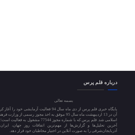
درباره قلم پرس
بسمه تعالی
پایگاه خبری قلم پرس از دی ماه سال 94 فعالیت آزمایشی خود ر
آن در 13 اردیبهشت ماه سال 95 موفق به اخذ مجوز رسمی از وزارت
اسلامی شد. قلم پرس که با شماره مجوز 77544 مشغول به 
آخرین تحلیل‌ها و گزارش‌ها از مهم‌ترین اتفاقات روز جهان، ایران
آذربایجان‌شرقی را به صورت آنلاین در اختیار مخاطبان خود قرار دهد.