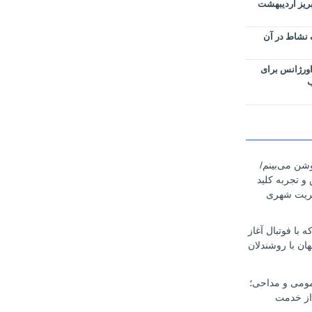
بریز اردیبهشت
 نشاط در آن
اورژانس برای
ب
وشن می‌بینم/
 و تجربه کلید
یریت شهری
با فوتبال آغاز
ان با روشندلان
مومی و مداحی؛
از خدمت