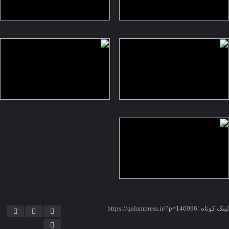
لینک کوتاه :https://qalampress.ir/?p=146096