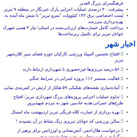
فرهنگسرای بزرگ الغدیر
پیشرفت ۴۰ درصدی عملیات اجرایی پارک خبرنگار در منطقه ۹ تبریز
پُست اختصاصی برق ۱۳۲ کیلوولت "مترو تبریز" تا شش ماه آینده به
بهره‌برداری می‌رسد
پرداخت کامل خسارت‌های ارزیابی‌شده در استان/ نیاز ۴ همتی شهرک
جوانان تبریز برای تکمیل زیرساخت‌ها
اخبار شهر
افتتاح نخستین المپیاد ورزشی کارکنان حوزه فضای سبز کلان‌شهر
تبریز
۵۶ درصد تبریزی‌ها غیرحضوری با شهرداری ارتباط دارند
فعالیت مستمر ۱۱۶ پروژه عمرانی در شرایط جنگی
آماده‌سازی نقشه‌های تفکیکی ۵۹ هکتار از ارتش در کمربندی میانی
تداوم عملیات اجرایی پروژه‌های بزرگ شهرداری تبریز/ افتتاح
طرح‌های عمرانی هدیه خادمین شهر به مردم شهیدپرور
بهره برداری از عمارت کلاه فرنگی تبریز اردیبهشت ماه امسال
سالن ورزشی که جوانان تبریزی زنگ نشاط در آن نشنیدند !
درخواست هلال‌احمر، آتش‌نشانی و اورژانس برای پرهیز از
برگزاری مراسم محلی در شب چهارشنبه‌سوری