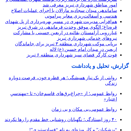
امور مناطق شهرداری تبریز معرفی شد
ساماندهی میدان سجادیه مارالان با اجرای عملیات اصلاح
هندسی و آسفالت‌ریزی معابر پیرامونی
هم‌افزایی مدیریت شهری در مسیر بهره‌برداری از پل شهدای
قره‌داغ؛ الگوی موفق وحدت فرماندهی در شرق تبریز
غبارروبی آرامستان بقائیه در اربعین حسینی با مشارکت
نیروهای خدماتی شهرداری تبریز
برپایی موکب شهرداری منطقه ۳ تبریز برای جاماندگان
اربعین در میدان امام حسین (ع) لاله
فوت کارگر فضای سبز شهرداری منطقه ۶ تبریز
گزارش، تحلیل و یادداشت
روایتی از یک نیاز همیشگی؛ هر قطره خون، فرصت دوباره
زندگی
روابط عمومی؛ از «چراغ‌برق‌های قاسم‌خان» تا «مهندسیِ
اعتبار»
روابط عمومی،بی مکان و بی زمان
۴۰ روز ایستادگی؛ نگهبانان روشنایی خط مقدم را رها نکردند
“پزشکیان” و کار ویژه‌ای به نام “فسادستیزی”!