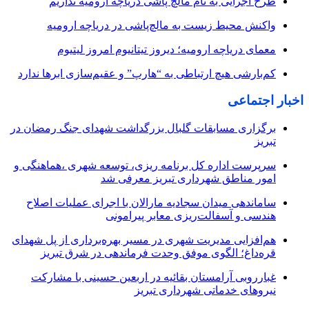
طرح اجرایی به نام مالچ پاشی دریاچه ارومیه نداریم
واکنش محیط زیست به مالچ‌پاشی در دریاچه ارومیه
معمای دریاچه ارومیه؛ دیروز تیتانیوم امروز لیتیوم
کم‌بارشی هیچ ارتباطی به “هارپ” و عقیم‌سازی ابرها ندارد
اخبار اجتماعی
برگزاری مسابقات گلبال بزرگداشت شهدای جنگ رمضان در
تبریز
سرپرست اداره کل برنامه ریزی، توسعه شهری ،هماهنگی و
امور مناطق شهرداری تبریز معرفی شد
ساماندهی میدان سجادیه مارالان با اجرای عملیات اصلاح
هندسی و آسفالت‌ریزی معابر پیرامونی
هم‌افزایی مدیریت شهری در مسیر بهره‌برداری از پل شهدای
قره‌داغ؛ الگوی موفق وحدت فرماندهی در شرق تبریز
غبارروبی آرامستان بقائیه در اربعین حسینی با مشارکت
نیروهای خدماتی شهرداری تبریز