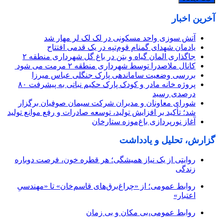
آخرین اخبار
آتش سوزی واحد مسکونی در لک لک لر مهار شد
یادمان شهدای گمنام قوم‌تپه در یک قدمی افتتاح
جاگذاری المان گیاه و بتن در باغ گل شهرداری منطقه ۲
کانال ملاصدرا توسط شهرداری منطقه ۲ مرمت می شود
بررسی وضعیت ساماندهی پارک جنگلی عباس میرزا
پروژه خانه مادر و کودک پارک حکیم نباتی به پیشرفت ۸۰
درصدی رسید
شورای معاونان و مدیران شرکت سیمان صوفیان برگزار
شد؛ تأکید بر افزایش تولید، توسعه صادرات و رفع موانع تولید
آغاز نورپردازی باغ‌موزه ستارخان
گزارش، تحلیل و یادداشت
روایتی از یک نیاز همیشگی؛ هر قطره خون، فرصت دوباره
زندگی
روابط عمومی؛ از «چراغ‌برق‌های قاسم‌خان» تا «مهندسیِ
اعتبار»
روابط عمومی،بی مکان و بی زمان