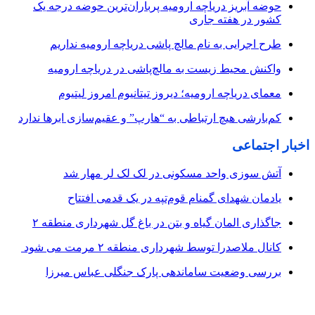
حوضه آبریز دریاچه ارومیه پرباران‌ترین حوضه‌ درجه یک
کشور در هفته جاری
طرح اجرایی به نام مالچ پاشی دریاچه ارومیه نداریم
واکنش محیط زیست به مالچ‌پاشی در دریاچه ارومیه
معمای دریاچه ارومیه؛ دیروز تیتانیوم امروز لیتیوم
کم‌بارشی هیچ ارتباطی به “هارپ” و عقیم‌سازی ابرها ندارد
اخبار اجتماعی
آتش سوزی واحد مسکونی در لک لک لر مهار شد
یادمان شهدای گمنام قوم‌تپه در یک قدمی افتتاح
جاگذاری المان گیاه و بتن در باغ گل شهرداری منطقه ۲
کانال ملاصدرا توسط شهرداری منطقه ۲ مرمت می شود
بررسی وضعیت ساماندهی پارک جنگلی عباس میرزا