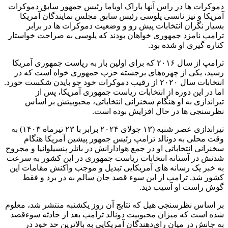
دموکرات ها در راس آنها باراک اوباما رئیس جمهور سابق دموکرات
آمریکا و نیز نانسی پلوسی رئیس سابق مجلس نمایندگان آمریکا
بسیار نگران انتخابات پیش رو و وضعیت دموکرات ها در برابر
ترامپ نامزد جمهوری خواهان بودند که پلوسی به صراحت خواستار
کناره گیری او شده بود.
ترامپ از سال ۲۰۱۶ که برای اولین بار به ریاست جمهوری آمریکا
رسید، یکی از چهره‌های برجسته حزب جمهوری‌ خواه است که در
انتخابات سال ۲۰۲۰ از رقیب دموکرات خود جو بایدن شکست خورد.
اما در این دوره از انتخابات ریاست جمهوری آمریکا، پس از
تیراندازی به او هنگام سخنرانی انتخاباتی، محبوبیتش بر اساس
نظرسنجی ها در حال افزایش بوده است.
تیراندازی عصر شنبه (۱۳ جولای ۲۰۲۴ برابر با ۲۳ تیرماه ۱۴۰۳) به
وقت محلی به دونالد ترامپ رئیس جمهور پیشین آمریکا هنگام
سخنرانی انتخاباتی او در جمع هوادارانش در باتلر پنسیلوانیا و مجروح
شدنش در آستانه انتخابات ریاست جمهوری در این کشور به سرعت
به خبر یک رسانه های آمریکایی تبدیل و موجب واکنش مقامات این
کشور شد. ترامپ از این سوء قصد جان سالم به در برد و فقط
گوش راست او آسیب دید.
بر اساس نظرسنجی هیل که نتایج آن روز یکشنبه منتشر شد، معلوم
شده است که میزان محبوبیت دونالد ترامپ بعد از حادثه سوءقصد
به جانش در میان رای‌دهندگان آمریکایی به بالاترین حد خود در