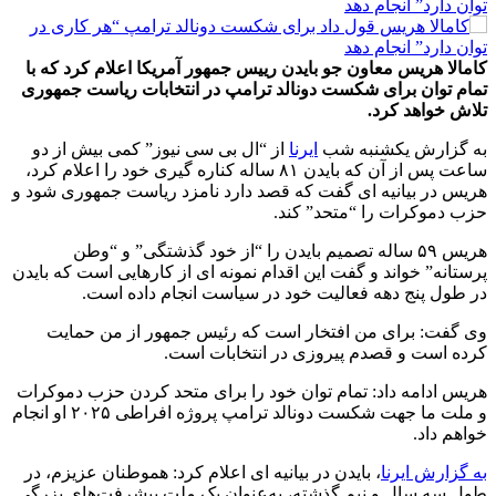
کامالا هریس معاون جو بایدن رییس جمهور آمریکا اعلام کرد که با
تمام توان برای شکست دونالد ترامپ در انتخابات ریاست جمهوری
تلاش خواهد کرد.
به گزارش یکشنبه شب
ایرنا
از “ال بی سی نیوز” کمی بیش از دو
ساعت پس از آن که بایدن ۸۱ ساله کناره گیری خود را اعلام کرد،
هریس در بیانیه ای گفت که قصد دارد نامزد ریاست جمهوری شود و
حزب دموکرات را “متحد” کند.
هریس ۵۹ ساله تصمیم بایدن را “از خود گذشتگی” و “وطن
پرستانه” خواند و گفت این اقدام نمونه ای از کارهایی است که بایدن
در طول پنج دهه فعالیت خود در سیاست انجام داده است.
وی گفت: برای من افتخار است که رئیس جمهور از من حمایت
کرده است و قصدم پیروزی در انتخابات است.
هریس ادامه داد: تمام توان خود را برای متحد کردن حزب دموکرات
و ملت ما جهت شکست دونالد ترامپ پروژه افراطی ۲۰۲۵ او انجام
خواهم داد.
به گزارش ایرنا
، بایدن در بیانیه ای اعلام کرد: هموطنان عزیزم، در
طول سه سال و نیم گذشته، به‌عنوان یک ملت پیشرفت‌های بزرگی