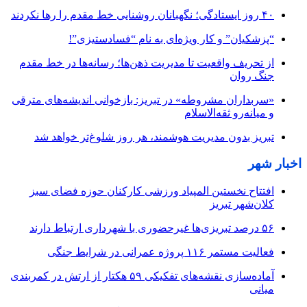
۴۰ روز ایستادگی؛ نگهبانان روشنایی خط مقدم را رها نکردند
“پزشکیان” و کار ویژه‌ای به نام “فسادستیزی”!
از تحریف واقعیت تا مدیریت ذهن‌ها؛ رسانه‌ها در خط مقدم
جنگ روان
«سربداران مشروطه» در تبریز: بازخوانی اندیشه‌های مترقی
و میانه‌رو ثقه‌الاسلام
تبریز بدون مدیریت هوشمند، هر روز شلوغ‌تر خواهد شد
اخبار شهر
افتتاح نخستین المپیاد ورزشی کارکنان حوزه فضای سبز
کلان‌شهر تبریز
۵۶ درصد تبریزی‌ها غیرحضوری با شهرداری ارتباط دارند
فعالیت مستمر ۱۱۶ پروژه عمرانی در شرایط جنگی
آماده‌سازی نقشه‌های تفکیکی ۵۹ هکتار از ارتش در کمربندی
میانی