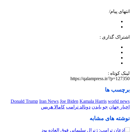
انتهای پیام/
اشتراک گذاری :
لینک کوتاه :
https://qalampress.ir/?p=127350
برچسب ها
Donald Trump
Iran News
Joe Biden
Kamala Harris
world news
اخبار جهان
جو بایدن
دونالد ترامپ
کامالا هریس
نوشته های مشابه