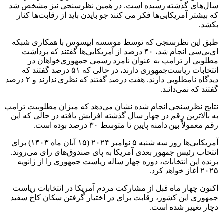
سال‌های گذشته رسیده است. در همین نظرسنجی نیز مشخص شد
که بیشتر آمریکایی‌ها فکر می کنند جو بایدن باید از رقابت‌ها کنار
بکشد.
طبق این نظرسنجی که توسط موسسه ایپسوس با همکاری شبکه
ای‌بی‌سی انجام شد، ۴۰ درصد از آمریکایی‌ها گفتند که برداشت
مطلوبی از ترامپ به عنوان نامزد رسمی جمهوری‌خواهان در
انتخابات ریاست‌جمهوری دارند، در حالی که ۵۱ درصد گفتند که
دیدگاه نامطلوبی دارند. هفت درصد گفتند که نظری ندارند و ۲ درصد
گفتند که نمی‌دانند.
نتایج نظرسنجی انجام شده نشان می‌دهد که میزان مطلوبیت ترامپ
به بالاترین رقم در چهار سال گذشته افزایش یافته در حالی که این
رقم معمولاً بین دامنه پایین تا متوسط ‌۳۰ درصد بوده است.
آمریکایی‌ها روز سه شنبه ۵ نوامبر ۲۰۲۴ (۱۵ آبان ماه ۱۴۰۳) برای
انتخاب رئیس جمهور بعدی آمریکا به پای صندوق‌های رای می‌روند.
برنده این انتخابات، دوره چهار ساله ریاست جمهوری را از ژانویه
۲۰۲۵ آغاز خواهد کرد.
اکنون چهار ماه قبل از مشارکت مردم آمریکا در انتخابات ریاست
جمهوری این کشور، رقابت برای در اختیار گرفتن سکان کاخ سفید
دچار تغییر شده است.