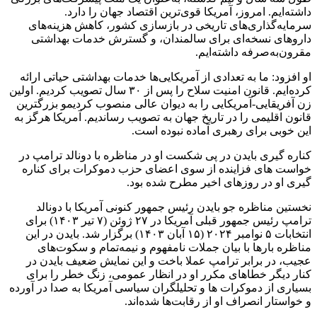
داشته‌ایم. امروز، آمریکا قوی‌ترین اقتصاد جهان را دارد.
سرمایه‌گذاری‌های تاریخی در بازسازی کشور، کاهش هزینه‌های
داروهای نسخه‌ای برای سالمندان، و گسترش خدمات بهداشتی
مقرون‌به‌صرفه داشته‌ایم.
او افزود: ما به تعدادی از آمریکایی‌ها خدمات بهداشتی حیاتی ارائه
کرده‌ایم. قانون امنیت سلاح را پس از ۳۰ سال تصویب کردیم. اولین
زن آفریقایی-آمریکایی را به دیوان عالی منصوب کردیمو بزرگترین
قانون اقلیمی را در تاریخ جهان به تصویب رساندیم. آمریکا هرگز به
این خوبی برای رهبری آماده نبوده است.
کناره گیری بایدن در پی شکست او در مناظره با دونالد ترامپ در
خواست های فزاینده از سوی اعضای حزب دموکرات برای کناره
گیری او در روزهای اخیر مطرح شده بود.
نخستین مناظره جو بایدن رئیس جمهور کنونی آمریکا با دونالد
ترامپ رئیس جمهور قبلی آمریکا در ۲۷ ژوئن (۷ تیر ۱۴۰۳) برای
انتخابات ۵ نوامبر ۲۰۲۴ (۱۵ آبان ۱۴۰۳) برگزار شد. بایدن در این
مناظره بارها با بیان جملات نامفهوم و نیمه‌تمام و سکوت‌های
عجیب، در برابر ترامپ عملا باخت و این نمایش ضعیف بایدن در
کنار دیگر خطاهای مکرر او در انظار عمومی، زنگ خطر را برای
بسیاری از دموکرات ها و تحلیلگران سیاسی آمریکا به صدا در آورده
و خواستار انصراف او از رقابت‌ها شده‌اند.