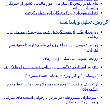
پیام تقدیر رییس‌کل سازمان امور مالیاتی کشور از خبرنگاران
و اصحاب رسانه
احداث شهربازی پارک جنگلی ارم شتاب گرفت
گزارش، تحلیل و یادداشت
روایتی از یک نیاز همیشگی؛ هر قطره خون، فرصت دوباره
زندگی
روابط عمومی؛ از «چراغ‌برق‌های قاسم‌خان» تا «مهندسیِ
اعتبار»
روابط عمومی،بی مکان و بی زمان
۴۰ روز ایستادگی؛ نگهبانان روشنایی خط مقدم را رها نکردند
“پزشکیان” و کار ویژه‌ای به نام “فسادستیزی”!
از تحریف واقعیت تا مدیریت ذهن‌ها؛ رسانه‌ها در خط مقدم
جنگ روان
«سربداران مشروطه» در تبریز: بازخوانی اندیشه‌های مترقی
و میانه‌رو ثقه‌الاسلام