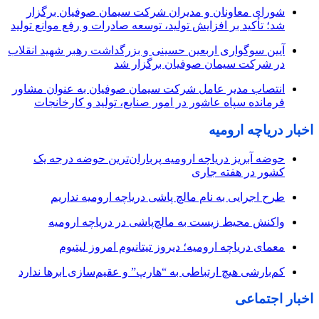
شورای معاونان و مدیران شرکت سیمان صوفیان برگزار
شد؛ تأکید بر افزایش تولید، توسعه صادرات و رفع موانع تولید
آیین سوگواری اربعین حسینی و بزرگداشت رهبر شهید انقلاب
در شرکت سیمان صوفیان برگزار شد
انتصاب مدیر عامل شرکت سیمان صوفیان به عنوان مشاور
فرمانده سپاه عاشور در امور صنایع، تولید و کارخانجات
اخبار دریاچه ارومیه
حوضه آبریز دریاچه ارومیه پرباران‌ترین حوضه‌ درجه یک
کشور در هفته جاری
طرح اجرایی به نام مالچ پاشی دریاچه ارومیه نداریم
واکنش محیط زیست به مالچ‌پاشی در دریاچه ارومیه
معمای دریاچه ارومیه؛ دیروز تیتانیوم امروز لیتیوم
کم‌بارشی هیچ ارتباطی به “هارپ” و عقیم‌سازی ابرها ندارد
اخبار اجتماعی