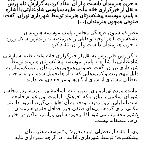
به حریم هنرمندان دانست و از آن انتقاد کرد. به گزارش قلم پرس
به نقل از خبرگزاری خانه ملت، طیبه سیاوشی شاه‌عنایتی با اشاره
به پلمپ موسسه پیشکسوتان هنرمند توسط شهرداری تهران، گفت:
صنوفی همچون هنرمندان […]
عضو کمیسیون فرهنگی مجلس، پلمپ موسسه هنرمندان
پیشکسوت با هر توجیه و دلیلی را غیرمنصفانه و بدترین شکل ورود
به حریم هنرمندان دانست و از آن انتقاد کرد.
به گزارش قلم پرس به نقل از خبرگزاری خانه ملت، طیبه سیاوشی
شاه‌عنایتی با اشاره به پلمپ موسسه پیشکسوتان هنرمند توسط
شهرداری تهران، گفت: صنوفی همچون هنرمندان و پیشکسوتان به
دلیل مهجوریت‌ و کمبودهایی که به آن‌ها تحمیل شده نیاز به توجه و
انعطاف بیشتری از سوی ارگان‌ها و مراجع ذی‌ربط دارند.
نماینده مردم تهران، ری، شمیرانات، اسلامشهر و پردیس در مجلس
شورای اسلامی با بیان اینکه “فرهنگ” اولویت اول عموم جامعه
است اما پایین‌ترین ردیف بودجه به آن تعلق می‌گیرد، افزود: داشتن
مکانی برای گردهمایی‌های صنفی جزو حداقل حقوق هنرمندان
کشور محسوب می‌شود لذا برخورد سلبی و پلمپ اماکن در اختیار
آن‌ها، منصفانه نیست.
وی با انتقاد از تعطیلی “بنیاد تعزیه” و “موسسه هنرمندان
پیشکسوت” توسط شهرداری، ادامه داد: اگرچه شهرداری نباید