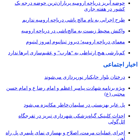
حوضه آبریز دریاچه ارومیه پرباران‌ترین حوضه‌ درجه یک
کشور در هفته جاری
طرح اجرایی به نام مالچ پاشی دریاچه ارومیه نداریم
واکنش محیط زیست به مالچ‌پاشی در دریاچه ارومیه
معمای دریاچه ارومیه؛ دیروز تیتانیوم امروز لیتیوم
کم‌بارشی هیچ ارتباطی به “هارپ” و عقیم‌سازی ابرها ندارد
اخبار اجتماعی
درختان بلوار چایکنار نورپردازی می‌شوند
ویژه برنامه شهادت پیامبر اعظم و امام رضا ع و امام حسن
مجتبی (ع)
پل عابر بهزیستی در سلیمان‌خاطر مکانیزه می‌شود
احداث کلینیک گیاه‌پزشکی شهرداری تبریز در تفرجگاه
ائل‌گولی
اجرای عملیات مرمت، اصلاح و بهسازی نمای پلیمری پل راه
آهن