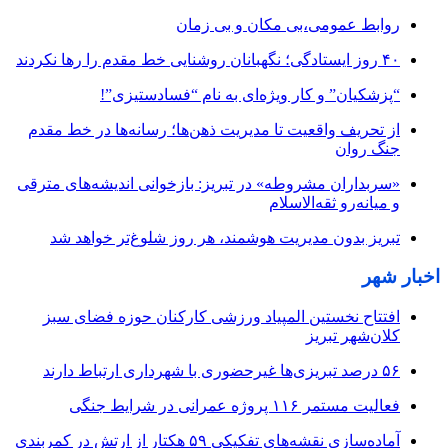
روابط عمومی،بی مکان و بی زمان
۴۰ روز ایستادگی؛ نگهبانان روشنایی خط مقدم را رها نکردند
“پزشکیان” و کار ویژه‌ای به نام “فسادستیزی”!
از تحریف واقعیت تا مدیریت ذهن‌ها؛ رسانه‌ها در خط مقدم
جنگ روان
«سربداران مشروطه» در تبریز: بازخوانی اندیشه‌های مترقی
و میانه‌رو ثقه‌الاسلام
تبریز بدون مدیریت هوشمند، هر روز شلوغ‌تر خواهد شد
اخبار شهر
افتتاح نخستین المپیاد ورزشی کارکنان حوزه فضای سبز
کلان‌شهر تبریز
۵۶ درصد تبریزی‌ها غیرحضوری با شهرداری ارتباط دارند
فعالیت مستمر ۱۱۶ پروژه عمرانی در شرایط جنگی
آماده‌سازی نقشه‌های تفکیکی ۵۹ هکتار از ارتش در کمربندی