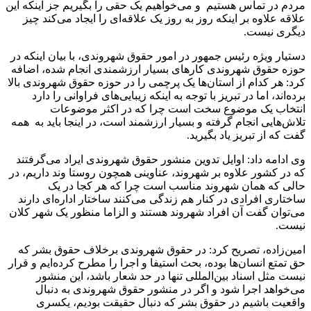
مردم در تماس هستیم و می‌خواهیم یک حقی را بگیریم جز اینکه این
علاقه علاوه بر اینکه روز به روز یک علاقه‌ای را ایجاد می‌کند چیز
دیگری نیست.
دستیار ویژه رئیس جمهور در امور حقوق شهروندی، با بیان اینکه در
حوزه حقوق شهروندی کارهای بسیار ارزشمندی انجام شده، اضافه
کرد: هر کدام از استان‌ها یک پرچمی را در حوزه حقوق شهروندی بالا
برده‌اند، اما در تبریز با توجه به اینکه زیبایی‌های فراوانی را دارد
انتخاب یک موضوع سخت است چرا که در اکثر موضوعات
تلاش‌هایی انجام گرفته و بسیار ارزشمند است، در اینجا باید به همه
گفت که از تبریز یاد بگیرید.
وی ادامه داد: اوایل تدوین منشور حقوق شهروندی ایراد می‌گرفتند
که در کشور علاوه بر شهروند، عناوینی همچون روستا وند داریم، در
حالی که همان شهروند مناسب است چرا که هر کجا در یک
ساختاری افرادی در کنار هم زندگی می‌کنند ساختار اداره‌ای دارند
می‌توان گفت آن افراد شهروند هستند و الزاما منظور یک شهر کلان
نیست.
امین‌زاده، تصریح کرد: در حقوق شهروندی برخلاف حقوق بشر که
حق تمتع انسان‌ها بوده، بحث استیفا و اجرا را مطرح کرده‌ایم و قرار
نیست مثل اسناد بین‌المللی تنها در حد شعار باشد، این منشور
می‌خواهد اجرا شود و اگر در منشور حقوق شهروندی به دنبال
واقعیت باشیم در حقوق بشر که دنبال حقیقت بودیم، یکسری