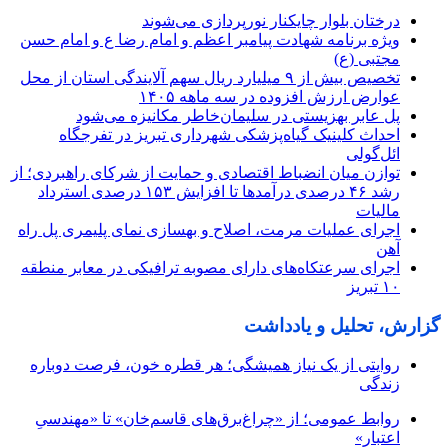
درختان بلوار چایکنار نورپردازی می‌شوند
ویژه برنامه شهادت پیامبر اعظم و امام رضا ع و امام حسن
مجتبی (ع)
تخصیص بیش از ۹ میلیارد ریال سهم آلایندگی استان از محل
عوارض ارزش افزوده در سه ماهه ۱۴۰۵
پل عابر بهزیستی در سلیمان‌خاطر مکانیزه می‌شود
احداث کلینیک گیاه‌پزشکی شهرداری تبریز در تفرجگاه
ائل‌گولی
توازن میان انضباط اقتصادی و حمایت از شرکای راهبردی؛ از
رشد ۴۶ درصدی درآمدها تا افزایش ۱۵۳ درصدی استرداد
مالیات
اجرای عملیات مرمت، اصلاح و بهسازی نمای پلیمری پل راه
آهن
اجرای سرعتکاه‌های دارای مصوبه ترافیکی در معابر منطقه
۱۰ تبریز
گزارش، تحلیل و یادداشت
روایتی از یک نیاز همیشگی؛ هر قطره خون، فرصت دوباره
زندگی
روابط عمومی؛ از «چراغ‌برق‌های قاسم‌خان» تا «مهندسیِ
اعتبار»