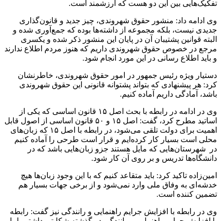
تفکیک‌هایی بین این دو هست که ارزشمند است.
وی ادامه داد: منشور حقوق شهروندی، چیز جدید و قانون‌گذاری
جدیدی نیست، بلکه مجموعه از داشته‌ها بوده که جمع‌آوری شده و
البته قوانین پشتیبان آن در پایان این منشور ذکر شده و یکسری
مرجع در خصوص حقوق شهروندی داریم که هنوز مردم اطلاع ندارند
و باید اطلاع رسانی در این مورد انجام شود.
دستیار ویژه رئیس جمهور در امور حقوق شهروندی، خاطرنشان
کرد: هر پیشنهادی که بتواند پشتوانه قانونی این حقوق شهروندی
باشد، آمادگی داریم آماده کنیم.
وی در ادامه در رابطه با بحث اصل ۱۵ قانون اساسی که یکی از
اساتید مطرح کرد، گفت: اصل ۱۵ و ۵۰ قانون اساسی از اصول قابل
اهمیت برای دولت تلقی می‌شود، در رابطه با اصل ۱۵ که زبان‌های
محلی است بسیار کار کرده‌ایم و قرار است طرحی را آماده کنیم
در شهرستان‌هایی که مایل هستند جزو زبان‌هایی باشد که در
دانشگاه‌ها تدریس و بر روی آن کار شود.
امین‌زاده تاکید کرد: باید متقاعد کنیم که با این وجود زبان‌ها هیچ
خدشه‌ای به وفاق ملی وارد نمی‌شود و از برخی جهات بسیار هم
تضمین کننده است.
وی در رابطه با افزایش جرایم راهنمایی و رانندگی نیز گفت: رابطه
با افزایش جرایم راهنمایی و رانندگی در گذشته شکایتی داشتیم اما