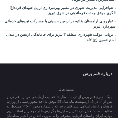
هم‌افزایی مدیریت شهری در مسیر بهره‌برداری از پل شهدای قره‌داغ؛
الگوی موفق وحدت فرماندهی در شرق تبریز
غبارروبی آرامستان بقائیه در اربعین حسینی با مشارکت نیروهای خدماتی
شهرداری تبریز
برپایی موکب شهرداری منطقه ۳ تبریز برای جاماندگان اربعین در میدان
امام حسین (ع) لاله
درباره قلم پرس
بسمه تعالی
پایگاه خبری قلم پرس از دی ماه سال 94 فعالیت آزمایشی خود را آغاز کرد و
پس از آن در 13 اردیبهشت ماه سال 95 موفق به اخذ مجوز رسمی از وزارت
فرهنگ و ارشاد اسلامی شد. قلم پرس که با شماره مجوز 77544 مشغول به
فعالیت است؛ تلاش دارد آخرین تحلیل‌ها و گزارش‌ها از مهم‌ترین اتفاقات روز
جهان، ایران و استان آذربایجان‌شرقی را به صورت آنلاین در اختیار مخاطبان