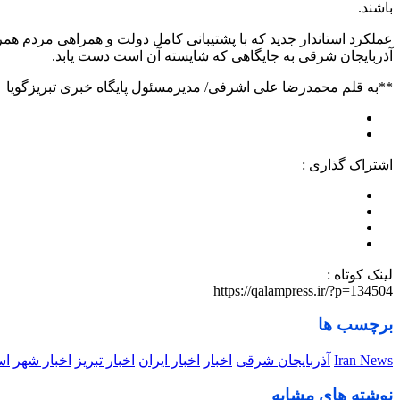
باشند.
عملکرد استاندار جدید که با پشتیبانی کامل دولت و همراهی مردم همر
آذربایجان شرقی به جایگاهی که شایسته آن است دست یابد.
**به قلم محمدرضا علی اشرفی/ مدیرمسئول پایگاه خبری تبریزگویا
اشتراک گذاری :
لینک کوتاه :
https://qalampress.ir/?p=134504
برچسب ها
Iran News
آذربایجان شرقی
اخبار
اخبار ایران
اخبار تبریز
اخبار شهر
اس
نوشته های مشابه