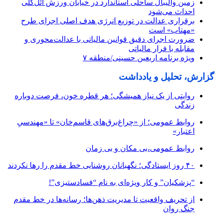
زمین والیبال ساحلی استاندارد در خیابان ورزش ائل‌گلی
احداث می‌شود
برقراری عدالت در توزیع انرژی هدف اصلی اجرای طرح
«مهتاب» است
ضرورت اجرای دقیق قوانین مالیاتی با عدالت‌محوری و
مقابله با فرار مالیاتی
ویژه برنامه اربعین حسینی/منطقه ۷
گزارش، تحلیل و یادداشت
روایتی از یک نیاز همیشگی؛ هر قطره خون، فرصت دوباره
زندگی
روابط عمومی؛ از «چراغ‌برق‌های قاسم‌خان» تا «مهندسیِ
اعتبار»
روابط عمومی،بی مکان و بی زمان
۴۰ روز ایستادگی؛ نگهبانان روشنایی خط مقدم را رها نکردند
“پزشکیان” و کار ویژه‌ای به نام “فسادستیزی”!
از تحریف واقعیت تا مدیریت ذهن‌ها؛ رسانه‌ها در خط مقدم
جنگ روان