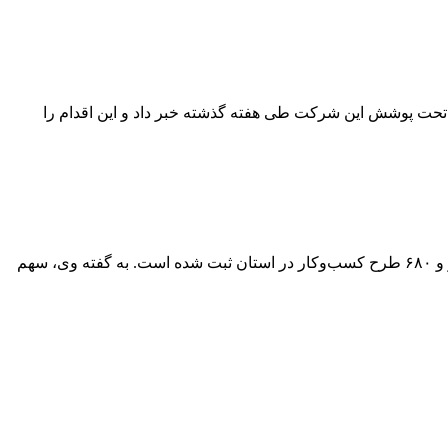
 غیرمجاز از ۶ مرکز استخراج غیرمجاز رمزارز در مناطق تحت پوشش این شرکت طی هفته گذشته خبر داد و این اقدام را
مدیرکل تعاون، کار و رفاه اجتماعی آذربایجان شرقی از تحقق ۹۰ درصدی تعهد اشتغال استان در سال ۱۴۰۴ خبر داد و گفت: تاکنون ۲۴ هزار و ۶۸۰ طرح کسب‌وکار در استان ثبت شده است. به گفته وی، سهم