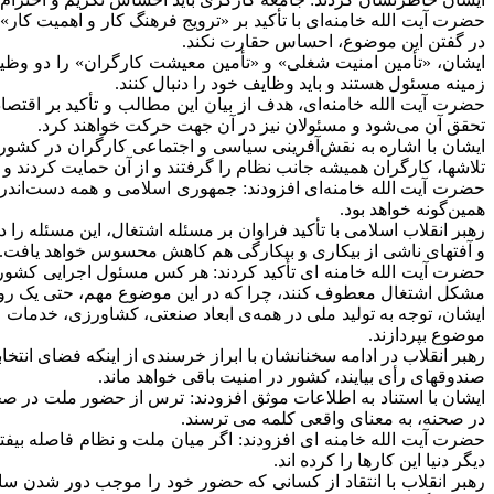
حضرت آیت الله خامنه‌ای با تأکید بر «ترویج فرهنگ کار و اهمیت کار» 
در گفتن این موضوع، احساس حقارت نکند.
ایشان، «تأمین امنیت شغلی» و «تأمین معیشت کارگران» را دو وظیف
زمینه مسئول هستند و باید وظایف خود را دنبال کنند.
حضرت آیت الله خامنه‌ای، هدف از بیان این مطالب و تأکید بر اقت
تحقق آن می‌شود و مسئولان نیز در آن جهت حرکت خواهند کرد.
ایشان با اشاره به نقش‌آفرینی سیاسی و اجتماعی کارگران در کشوره
تلاشها، کارگران همیشه جانب نظام را گرفتند و از آن حمایت کردند 
حضرت آیت الله خامنه‌ای افزودند: جمهوری اسلامی و همه دست‌اندرکا
همین‌گونه خواهد بود.
رهبر انقلاب اسلامی با تأکید فراوان بر مسئله اشتغال، این مسئله ر
و آفتهای ناشی از بیکاری و بیکارگی هم کاهش محسوس خواهد یافت.
حضرت آیت الله خامنه ای تأکید کردند: هر کس مسئول اجرایی کشور ش
مشکل اشتغال معطوف کنند، چرا که در این موضوع مهم، حتی یک روز
ایشان، توجه به تولید ملی در همه‌ی ابعاد صنعتی، کشاورزی، خدمات 
موضوع بپردازند.
رهبر انقلاب در ادامه سخنانشان با ابراز خرسندی از اینکه فضای انت
صندوقهای رأی بیایند، کشور در امنیت باقی خواهد ماند.
ایشان با استناد به اطلاعات موثق افزودند: ترس از حضور ملت در 
در صحنه، به معنای واقعی کلمه می ترسند.
حضرت آیت الله خامنه ای افزودند: اگر میان ملت و نظام فاصله بیفت
دیگر دنیا این کارها را کرده اند.
رهبر انقلاب با انتقاد از کسانی که حضور خود را موجب دور شدن سایه