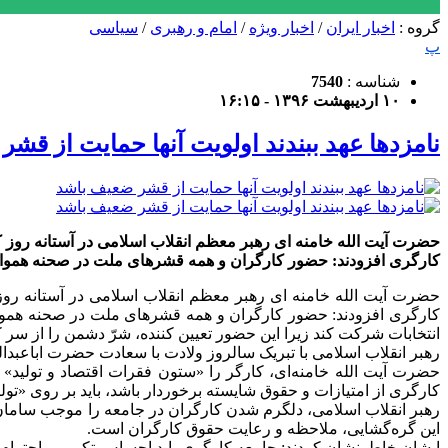
گروه :
اخبار ایران
/
اخبار ویژه
/
امام و رهبری
/
سیاسی
پ
شناسه :
7540
۱۰ اردیبهشت ۱۳۹۶ - ۱۶:۱۵
نامزدها عهد ببندند اولویت آنها حمایت از قش
حضرت آیت الله خامنه ای رهبر معظم انقلاب اسلامی در آستانه روز کارگ
کارگری افزودند: حضور کارگران و همه قشرهای ملت در صحنه هموار
حضرت آیت الله خامنه ای رهبر معظم انقلاب اسلامی در آستانه روز کا
کارگری افزودند: حضور کارگران و همه قشرهای ملت در صحنه هموار
انتخابات شرکت کند زیرا این حضور تعیین کننده، شرّ دشمن را از سر 
رهبر انقلاب اسلامی با تبریک سالروز ولادت با سعادت حضرت اباعبدا
حضرت آیت الله خامنه‌ای، کارگر را «ستون فقرات اقتصاد و تولید» خ
کارگری از امتیازات و حقوق شایسته برخوردار باشد، باید بر روی «تولید
رهبر انقلاب اسلامی، دلگرم شدن کارگران در جامعه را موجب سامان‌
این گره‌گشایی، ملاحظه و رعایت حقوق کارگران است.
ایشان خاطرنشان کردند: جامعه کارگری باید احساس تکریم و احترام و