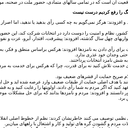
واقعیت آن است که در تمامی سالهای متمادی، حضور ملت در صحنه، م
نگ را رفع کردیم درست نیست
و افزودند: هرگز نمی‌گویم به چه کسی رأی بدهید یا ندهید، اما اص
کشور، نظام و امنیت را دوست دارد در انتخابات شرکت کند، این حضور ت
دشواریهای چهل سال گذشته، افزودند: پیشرفت، اقتدار، آبرو، عزت و ن
رای رأی دادن به نامزدها افزودند: هرکس براساس منطق و فکر، به ن
حتی وجدان خود عذری ندارد.
به شش نامزد انتخابات پرداختند.
و برای خدمت تلاش کنید نه برای قدرت، چرا که هرکس برای خدمت به م
لام صریح حمایت از قشرهای ضعیف بود.
ه بدانند با هدف اصلی حمایت از طبقات ضعیف وارد عرصه شده اید و حل 
د کنید که اگر مردم به شما رأی دادند، اولویتها را رعایت کنید و به قش
ر دانستند و افزودند: مردم و نامزدها بدانند که برای حل مشکلات موجو
برد.
دف بی نظمی توصیف می کنند خاطرنشان کردند: نظم از خطوط اصلی انقل
 مردم و گشودن گره های تولید و کار و اشتغال با راههای میان‌بر.