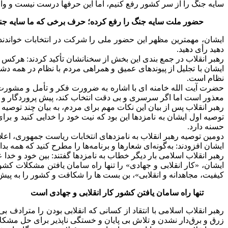
سایه جنگ را از سر کشور رفع کنیم، اما این حرفها درست نیست و 
حضور ملت سایه جنگ را رفع کرده؛ حرف برخی که ما سایه ج
ایشان، مهمترین مظهر این حضور ملی را شرکت در انتخابات خواندند 
دهید رأی دهید.
رهبر انقلاب در جمع بندی این بخش از سخنانشان تأکید کردند: هرکس 
ایشان با تجلیل از پیوندهای عمیق و همراهی مردم با نظام در همه 
نظام است.
حضرت آیت الله خامنه ای با اشاره به ضرورت فکر و تأمل و مشورت ب
معذور است اما اگر سرسری و بی دقت انتخاب کند، پیش پروردگار و 
رهبر انقلاب پس از بیان این نکات مهم برای مردم، به بیان چند توصیه 
توصیه اول ایشان به نامزدها این بود که نیت خود را خدایی کنید 
حسنه دارد.
دومین توصیه رهبر انقلاب به نامزدهای انتخابات ریاست جمهوری، اع
ایشان افزودند: به‌گونه‌ای شعارها و برنامه‌ها را مطرح کنید که هم
رهبر انقلاب اسلامی بار دیگر خطاب به نامزدها گفتند: بین خود و خدا عه
ایشان، «کار انقلابی و جهادی» را تنها راه سامان یافتن مشکلات کشو
کیفیت، مجاهدانه و انقلابی»، بن بست ها را شکافت و کشور را به پیش 
تنها راه سامان یافتن کشور کار انقلابی و جهادی است
رهبر انقلاب اسلامی با انتقاد از کسانی که انقلابی بودن را مترا
زرق و برق‌دار نشدن و تلاش بی پایان و خستگی ناپذیر برای حل مشکلات