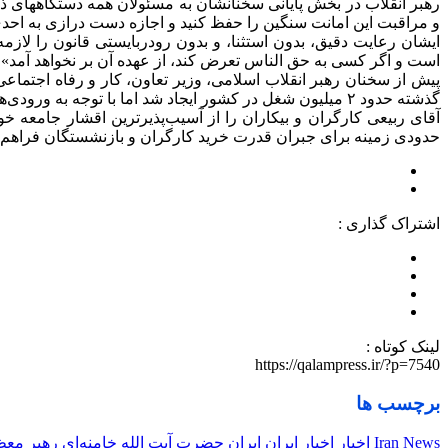
رهبر انقلاب در بخش پایانی سخنانشان به مسئولان همه دستگاههای ذی‌
و مراقبت این امانت سنگین را حفظ کنید و اجازه دست درازی به احدی 
ایشان رعایت دقیق، بدون استثنا، و بدون رودربایستی قانون را لازم
است و اگر کسی به حق الناس تعرض کند، از عهده آن بر نخواهد آمد».
پیش از سخنان رهبر انقلاب اسلامی، وزیر تعاون، کار و رفاه اجتماعی
گذشته حدود ۲ میلیون شغل در کشور ایجاد شد اما با توجه به ورودی‌های جمعیت، این مقدار شغل پاسخ‌گوی نیازها نیست.
آقای ربیعی کارگران و بیکاران را از آسیب‌پذیرترین اقشار جامعه خو
حدودی زمینه برای جبران قدرت خرید کارگران و بازنشستگان فراهم 
اشتراک گذاری :
لینک کوتاه :
https://qalampress.ir/?p=7540
برچسب ها
Iran News
اخبار
اخبار ایران
ایران
حضرت آیت الله خامنه‌ای
رهبر معظ