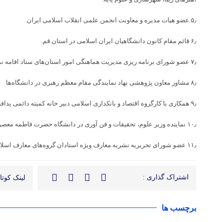
۵٫ عضو هیات مدیره و معاونت انجمن علمی انقلاب اسلامی ایران.
۶٫ قائم مقام کانون دانشگاهیان ایران اسلامی در استان قم.
۷٫ عضو شورای برنامه ریزی مدیریت هماهنگی امور استان‌های ستاد اقامه نماز کشور.
۸٫ مشاور معاون پژوهشی نهاد نمایندگی مقام معظم رهبری در دانشگاه‌ها
۹٫ همکاری با کارگروه اقتصاد و بانکداری اسلامی دبیر خانه کمیته دائمی پدافند غیرعامل کشور.
۱۰٫ نماینده وزیر علوم، تحقیقات و فن آوری در دانشگاه حضرت فاطمه معصومه (س)
۱۱٫ عضو شورای تحریریه نشریه معارف ویژه استادان گروه‌های معارف اسلامی سراسر کشور
اشتراک گذاری :
لینک کوتاه
برچسب ها