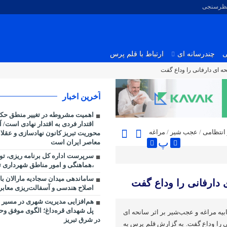
نظرسنجی
ی
چندرسانه ای
ارتباط با قلم پرس
 ای دارفانی را وداع گفت
آخرین اخبار
اهمیت مشروطه در تغییر منطق حکمر
اقتدار فردی به اقتدار نهادی است/ آذ
انتظامی
/
عجب شیر
/
مراغه
محوریت تبریز کانون نهادسازی و عقلان
پ
معاصر ایران است
سرپرست اداره کل برنامه ریزی، ت
،هماهنگی و امور مناطق شهرداری ت
ساماندهی میدان سجادیه مارالان با
دارفانی را وداع گفت
اصلاح هندسی و آسفالت‌ریزی معابر 
هم‌افزایی مدیریت شهری در مسیر به
پل شهدای قره‌داغ؛ الگوی موفق و
یه مراغه و عجب‌شیر بر اثر سانحه ای
در شرق تبریز
نی را وداع گفت. به گزارش قلم پرس به