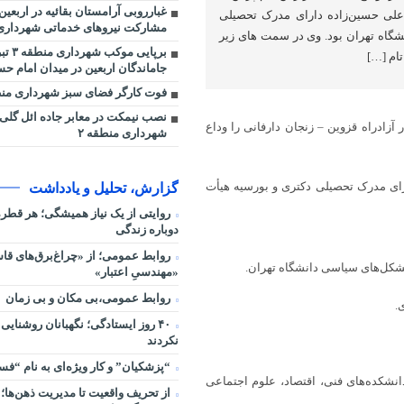
غبارروبی آرامستان بقائیه در اربعین
علی حسین‌زاده دارای مدرک تحصیلی
مشارکت نیروهای خدماتی شهرداری 
شگاه تهران بود. وی در سمت های زیر
برپایی مو
جاماندگان اربعین در میدان امام حسی
فوت کارگر فضای سبز شهرداری منطقه ۶ ت
نصب نیمکت در معابر جاده ائل گل
آزادراه قزوین – زنجان دارفانی را وداع
شهرداری منطقه ۲
ای مدرک تحصیلی دکتری و بورسیه هیأت
گزارش، تحلیل و یادداشت
روایتی از یک نیاز همیشگی؛ هر قط
دوباره زندگی
روابط عمومی؛ از «چراغ‌برق‌های قاس
«مهندسیِ اعتبار»
روابط عمومی،بی مکان و بی زمان
۴۰ روز ایستادگی؛ نگهبانان روشنایی
نکردند
“پزشکیان” و کار ویژه‌ای به نام “ف
دانشکده‌های فنی، اقتصاد، علوم اجتماعی
از تحریف واقعیت تا مدیریت ذهن‌ها؛ 