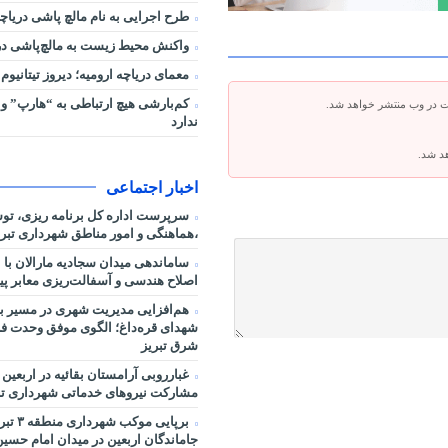
طرح اجرایی به نام مالچ پاشی دریاچه
واکنش محیط زیست به مالچ‌پاشی در 
معمای دریاچه ارومیه؛ دیروز تیتانیوم 
کم‌بارشی هیچ ارتباطی به “هارپ” و 
ت در وب منتشر خواهد شد.
ندارد
هد شد.
اخبار اجتماعی
سرپرست اداره کل برنامه ریزی، ت
،هماهنگی و امور مناطق شهرداری تبر
ساماندهی میدان سجادیه مارالان با 
اصلاح هندسی و آسفالت‌ریزی معابر پی
هم‌افزایی مدیریت شهری در مسیر بهر
شهدای قره‌داغ؛ الگوی موفق وحدت فر
شرق تبریز
غبارروبی آرامستان بقائیه در اربعین
مشارکت نیروهای خدماتی شهرداری تب
برپایی موکب 
جاماندگان اربعین در میدان امام حسین 