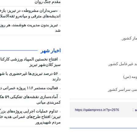
مقدم جنگ روان
«سربداران مشروطه» در تبریز: بازخ
اندیشه‌های مترقی و میانه‌رو ثقه‌الاسلا
تبریز بدون مدیریت هوشمند، هر روز 
شد
اخبار شهر
افتتاح نخستین المپیاد ورزشی کارکن
سبز کلان‌شهر تبریز
۵۶ درصد تبریزی‌ها غیرحضوری با شه
دارند
فعالیت مستمر ۱۱۶ پروژه عمرانی در شرایط جنگی
آماده‌سا
کمربندی میانی
 :
https://qalampress.ir/?p=2976
تداوم عملیات اجرایی پروژه‌های بز
تبریز/ افتتاح طرح‌های عمرانی هدیه خ
مردم شهیدپرور