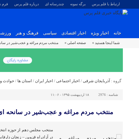
ارتباط با قلم پرس
برگه نمونه
چندرسانه ای
درباره قلم پرس
فرم 
خانه
اخبار ویژه
اخبار اقتصادی
سیاسی
فرهنگ و هنر
ورزش
شما اینجا هستید »
صفحه اصلی »
منتخب مردم مراغه و عجب‌شیر در سانحه
گروه :
آذربایجان شرقی
/
اخبار اجتماعی
/
اخبار ایران
/
استان ها
/
حوادث و 
شناسه :
2976
۱۸ اردیبهشت ۱۳۹۵ - ۱۱:۰۶
منتخب مردم مراغه و عجب‌شیر در سانحه ای 
منتخب مجلس دهم از حوزه انتخاب
در آزادراه قزوین – زنجان دارفا