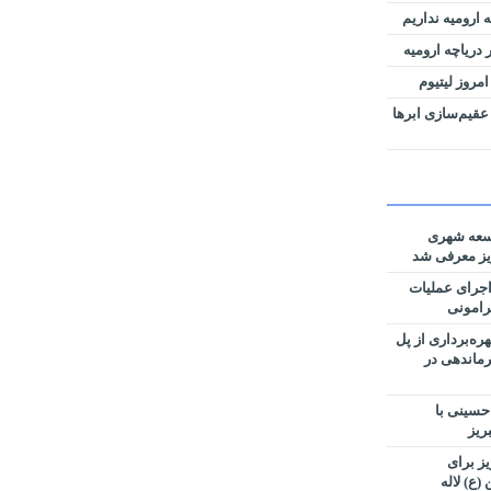
 ارومیه نداریم
دریاچه ارومیه
امروز لیتیوم
عقیم‌سازی ابرها
وسعه شهری
یز معرفی شد
اجرای عملیات
رامونی
ه‌برداری از پل
ماندهی در
 حسینی با
ریز
شهرداری منطقه ۳ تبریز برای
(ع) لاله