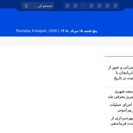
|
پنج شنبه, ۱۵ مرداد , ۱۴۰۵
Thursday, 6 August , 2026
انی و عبور از
ربایجان با
یت در تاریخ
وسعه شهری
بریز معرفی شد
 اجرای عملیات
پیرامونی
ره‌برداری از
حدت فرماندهی