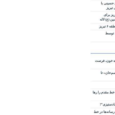
 حسینی با
تبریز
کب شهرداری منطقه ۳ تبریز برای
ن (ع) لاله
بریز
ی توسط
ره خون، فرصت
م‌خان» تا
 خط مقدم را رها
سادستیزی”!
رسانه‌ها در خط