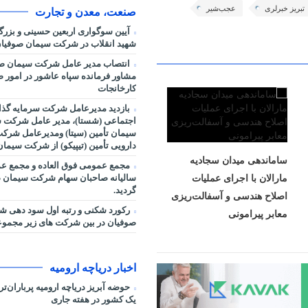
تبریز خبرلری
عجب‌شیر
صنعت، معدن و تجارت
آیین سوگواری اربعین حسینی و بزر
شهید انقلاب در شرکت سیمان صوفیان
انتصاب مدیر عامل شرکت سیمان صو
مشاور فرمانده سپاه عاشور در امور صنا
کارخانجات
بازدید مدیرعامل شرکت سرمایه گذا
اجتماعی (شستا)، مدیر عامل شرکت س
سیمان تأمین (سیتا) ومدیرعامل شرک
دارویی تأمین (تیپیکو) از شرکت سیما
ساماندهی میدان سجادیه
مجمع عمومی فوق العاده و مجمع ع
سالیانه صاحبان سهام شرکت سیمان ص
مارالان با اجرای عملیات
گردید.
اصلاح هندسی و آسفالت‌ریزی
رکورد شکنی و رتبه اول سود دهی 
معابر پیرامونی
صوفیان در بین شرکت های زیر مجمو
اخبار دریاچه ارومیه
حوضه آبریز دریاچه ارومیه پرباران‌ت
یک کشور در هفته جاری