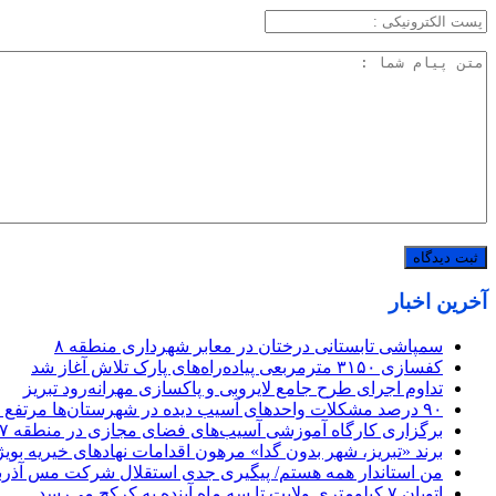
آخرین اخبار
سمپاشی تابستانی درختان در معابر شهرداری منطقه ۸
کفسازی ۳۱۵۰ مترمربعی پیاده‌راه‌های پارک تلاش آغاز شد
تداوم اجرای طرح جامع لایروبی و پاکسازی مهرانه‌رود تبریز
٩٠ درصد مشکلات واحدهای آسیب دیده در شهرستان‌ها مرتفع شده است/ معضلات چند دهه‌ای ١٣ تعاونی مسکن در سطح استان با تلاش شبانه‌روزی حل شده است
برگزاری کارگاه آموزشی آسیب‌های فضای مجازی در منطقه ۷ تبریز
برند «تبریز، شهر بدون گدا» مرهون اقدامات نهادهای خیریه بو
من استاندار همه هستم/ پیگیری جدی استقلال شرکت مس آذربای
اتوبان ۷ کیلومتری ولایت تا سه ماه آینده به کرکج می‌رسد