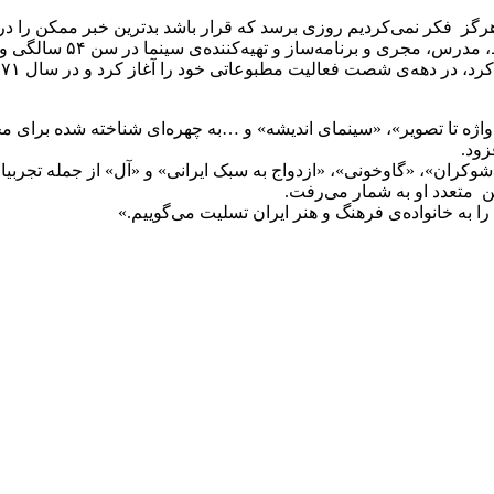
 هرگز فکر نمی‌کردیم روزی برسد که قرار باشد بدترین خبر ممکن را در
 تهیه‌کننده‌ی سینما در سن ۵۴ سالگی و در پی حملۀ قلبی، دار فانی را وداع گفت.
ع
ز واژه تا تصویر»، «سینمای اندیشه» و …به چهره‌ای شناخته شده برای
زود.
ران»، «گاوخونی»، «ازدواج به سبک ایرانی» و «آل» از جمله تجربیات
ن متعدد او به شمار می‌رفت.
را به خانواده‌ی فرهنگ و هنر ایران تسلیت می‌گوییم.»