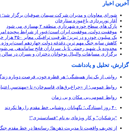
آخرین اخبار
شورای معاونان و مدیران شرکت سیمان صوفیان برگزار شد؛ تأکی
آغاز نورپردازی باغ‌موزه ستارخان
پارک های سطح حوزه شهرداری منطقه ۲ بهسازی می شود
موفقیت دولت، موفقیت ایران است/عبور از شرایط پیچیده امروز
یک میلیون خودرو در تبریز؛ ظرفیت ترافیکی معابر ۳۵۰ هزار خودرو
کاهش سایه جنگ مهم ‌ترین دغدغه دولت چهاردهم است/پروژه 
محدوده پل شهید رحمتی تا پل سرداران فاتح ساماندهی می‌شود
برگزاری مسابقات والیبال نوجوانان دختران و پسران در سالن 
گزارش، تحلیل و یادداشت
روایتی از یک نیاز همیشگی؛ هر قطره خون، فرصت دوباره زند
روابط عمومی؛ از «چراغ‌برق‌های قاسم‌خان» تا «مهندسیِ اعتبار
روابط عمومی،بی مکان و بی زمان
۴۰ روز ایستادگی؛ نگهبانان روشنایی خط مقدم را رها نکردند
“پزشکیان” و کار ویژه‌ای به نام “فسادستیزی”!
از تحریف واقعیت تا مدیریت ذهن‌ها؛ رسانه‌ها در خط مقدم جنگ