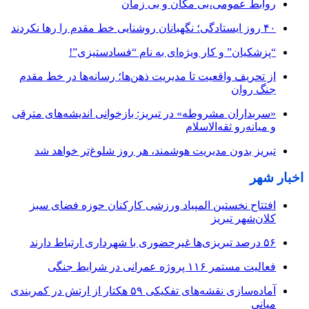
روابط عمومی،بی مکان و بی زمان
۴۰ روز ایستادگی؛ نگهبانان روشنایی خط مقدم را رها نکردند
“پزشکیان” و کار ویژه‌ای به نام “فسادستیزی”!
از تحریف واقعیت تا مدیریت ذهن‌ها؛ رسانه‌ها در خط مقدم
جنگ روان
«سربداران مشروطه» در تبریز: بازخوانی اندیشه‌های مترقی
و میانه‌رو ثقه‌الاسلام
تبریز بدون مدیریت هوشمند، هر روز شلوغ‌تر خواهد شد
اخبار شهر
افتتاح نخستین المپیاد ورزشی کارکنان حوزه فضای سبز
کلان‌شهر تبریز
۵۶ درصد تبریزی‌ها غیرحضوری با شهرداری ارتباط دارند
فعالیت مستمر ۱۱۶ پروژه عمرانی در شرایط جنگی
آماده‌سازی نقشه‌های تفکیکی ۵۹ هکتار از ارتش در کمربندی
میانی