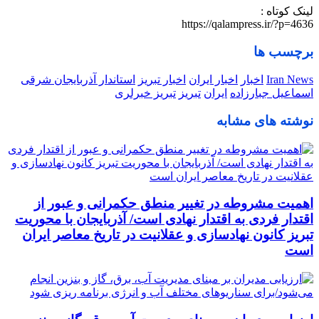
لینک کوتاه :
https://qalampress.ir/?p=4636
برچسب ها
Iran News
اخبار
اخبار ایران
اخبار تبریز
استاندار آذربایجان شرقی
اسماعیل جبارزاده
ایران
تبریز
تبریز خبرلری
نوشته های مشابه
اهمیت مشروطه در تغییر منطق حکمرانی و عبور از
اقتدار فردی به اقتدار نهادی است/ آذربایجان با محوریت
تبریز کانون نهادسازی و عقلانیت در تاریخ معاصر ایران
است