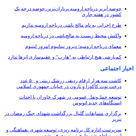
حوضه آبریز دریاچه ارومیه پرباران‌ترین حوضه‌ درجه یک
کشور در هفته جاری
طرح اجرایی به نام مالچ پاشی دریاچه ارومیه نداریم
واکنش محیط زیست به مالچ‌پاشی در دریاچه ارومیه
معمای دریاچه ارومیه؛ دیروز تیتانیوم امروز لیتیوم
کم‌بارشی هیچ ارتباطی به “هارپ” و عقیم‌سازی ابرها ندارد
اخبار اجتماعی
کاشت سه هزار ارقام ردیفی زرشک زینتی و ۵۰ عدد
درخت توت کاکوزا و نارون در خیابان جمهوری اسلامی
توسعه حمل‌ونقل عمومی در شهرک خاوران با احداث
ایستگاه‌های جدید اتوبوس
برگزاری مسابقات گلبال بزرگداشت شهدای جنگ رمضان در
تبریز
سرپرست اداره کل برنامه ریزی، توسعه شهری ،هماهنگی و
امور مناطق شهرداری تبریز معرفی شد