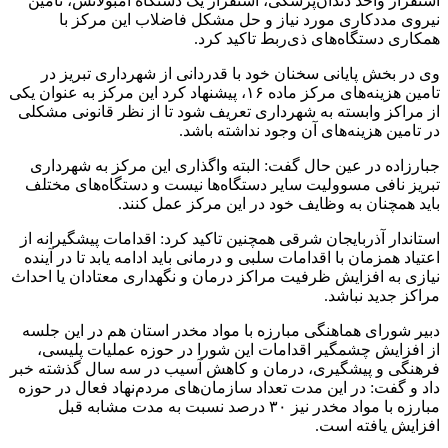
استقرار واحد دندان‌پزشکی، استقرار یک دستگاه آمبولانس، تامین
نیروی مددکاری مورد نیاز و حل مشکل فاضلاب این مرکز با
همکاری دستگاه‌های ذی‌ربط تاکید کرد.
وی در بخش پایانی سخنان خود با قدردانی از شهرداری تبریز در
تامین هزینه‌های مرکز ماده ۱۶، پیشنهاد کرد این مرکز به عنوان یکی
از مراکز وابسته به شهرداری تعریف شود تا از نظر قانونی مشکلی
در تامین هزینه‌های آن وجود نداشته باشد.
جبارزاده در عین حال گفت: البته واگذاری این مرکز به شهرداری
تبریز نافی مسوولیت سایر دستگاه‌ها نیست و دستگاه‌های مختلف
باید همچنان به وظایف خود در این مرکز عمل کنند.
استاندار آذربایجان شرقی همچنین تاکید کرد: اقدامات پیشگیرانه از
اعتیاد همزمان با اقدامات سلبی و درمانی باید ادامه یابد تا در آینده
نیازی به افزایش ظرفیت مراکز درمان و نگهداری معتادان یا احداث
مراکز جدید نباشد.
دبیر شورای هماهنگی مبارزه با مواد مخدر استان هم در این جلسه
از افزایش چشمگیر اقدامات این شورا در حوزه عملیات پلیسی،
فرهنگی و پیشگیری، درمان و کاهش آسیب در سه سال گذشته خبر
داد و گفت: در این مدت تعداد سازمان‌های مردم‌نهاد فعال در حوزه
مبارزه با مواد مخدر نیز ۳۰ درصد نسبت به مدت مشابه قبل
افزایش یافته است.