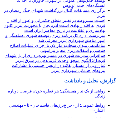
توسعه حمل‌ونقل عمومی در شهرک خاوران با احداث
ایستگاه‌های جدید اتوبوس
برگزاری مسابقات گلبال بزرگداشت شهدای جنگ رمضان در
تبریز
اهمیت مشروطه در تغییر منطق حکمرانی و عبور از اقتدار
فردی به اقتدار نهادی است/ آذربایجان با محوریت تبریز کانون
نهادسازی و عقلانیت در تاریخ معاصر ایران است
سرپرست اداره کل برنامه ریزی، توسعه شهری ،هماهنگی و
امور مناطق شهرداری تبریز معرفی شد
ساماندهی میدان سجادیه مارالان با اجرای عملیات اصلاح
هندسی و آسفالت‌ریزی معابر پیرامونی
هم‌افزایی مدیریت شهری در مسیر بهره‌برداری از پل شهدای
قره‌داغ؛ الگوی موفق وحدت فرماندهی در شرق تبریز
غبارروبی آرامستان بقائیه در اربعین حسینی با مشارکت
نیروهای خدماتی شهرداری تبریز
گزارش، تحلیل و یادداشت
روایتی از یک نیاز همیشگی؛ هر قطره خون، فرصت دوباره
زندگی
روابط عمومی؛ از «چراغ‌برق‌های قاسم‌خان» تا «مهندسیِ
اعتبار»