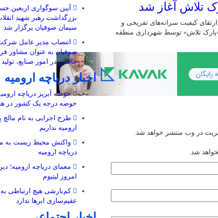
آیین سوگواری اربعین حسی
بزرگداشت رهبر شهید انقل
ستای ارتقای کیفیت سرانه‌های تفریحی و
سیمان صوفیان برگزار شد
ی «پارک تلاش» توسط شهرداری منطقه
انتصاب مدیر عامل شرکت
صوفیان به عنوان مشاور فرم
عاشور در امور صنایع، تولید
اخبار دریاچه ارومیه
حوضه آبریز دریاچه ارومیه 
حوضه‌ درجه یک کشور در هف
طرح اجرایی به نام مالچ پ
ارومیه نداریم
یریت در وب منتشر خواهد شد.
واکنش محیط زیست به مال
خواهد شد.
دریاچه ارومیه
معمای دریاچه ارومیه؛ دیرو
امروز لیتیوم
کم‌بارشی هیچ ارتباطی به 
عقیم‌سازی ابرها ندارد
اخبار اجتماعی