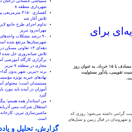
سمپاشی تابستانی درختان در
شهرداری منطقه ۸
کفسازی ۳۱۵۰ مترمرب
تلاش آغاز شد
تداوم اجرای طرح جامع لایر
ای برای
مهرانه‌رود تبریز
٩٠ درصد مشکلات واحدهای 
شهرستان‌ها مرتفع شده اس
دهه‌ای ١٣ تعاونی مسکن
تلاش شبانه‌روزی حل شده 
برگزاری کارگاه آموزشی آ
مجازی در منطقه ۷ تبریز
محیط زیست شهری، سرمایه‌ای برای امروز و فردا هر ساله ۵ ژوئن، مصادف با ۱۵ خرداد، به عنوان روز
برند «تبریز، شهر بدون گدا
بت تقویمی، یادآور مسئولیت
نهادهای خیریه بویژه مؤسسه
ست.
مستمندان است/ محتوای آ
آموزان در آینده باید مورد ب
گیرد
من استاندار همه هستم/ پیگ
استقلال شرکت مس آذربایج
ماشین‌سازی تبریز، کارخانه 
 جهانی محیط زیست گرامی داشته می‌شود؛ روزی که
است
 و شهروندان در قبال زمین و نسل‌های
گزارش، تحلیل و یاد