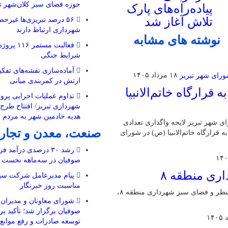
حوزه فضای سبز کلان‌شهر تب
پیاده‌راه‌های پارک
تلاش آغاز شد
۵۶ درصد تبریزی‌ها غیرحض
شهرداری ارتباط دارند
نوشته های مشابه
فعالیت مستم
شرایط جنگی
۱۸ مرداد ۱۴۰۵
ارتش در کمربندی میانی
قرارگاه خاتم‌الانبیا
تداوم عملیات اجرایی پروژ
شهرداری تبریز/ افتتاح طرح
هدیه خادمین شهر به مردم 
رای شهر تبریز لایحه واگذاری تعدادی
صنعت، معدن و تجار
ه قرارگاه خاتم‌الانبیا (ص) در شورای
رشد ۳۰ درصدی درآمد
صوفیان در سه‌ماهه نخست ۱۴۰۵
ری منطقه ۸
پیام مدیرعامل شرکت سیم
مناسبت روز خبرنگار
سمپاشی تابستانی درختان در معابر شهرداری منطقه ۸ مسئول سیمامنظر و فضای سبز شهرداری منطقه ۸،
شورای معاونان و مدیرا
صوفیان برگزار شد؛ تأکید بر
توسعه صادرات و رفع موانع ت