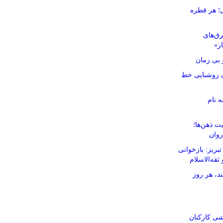
ی؛ هر قطره
رق‌های
ار»
بی زمان
نان روشنایی خط
ه نام
ت ذهن‌ها؛
روان
ریز: بازخوانی
ثقه‌الاسلام
د، هر روز
شی کارکنان