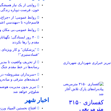
روایتی از یک نیاز همیشگ
خون، فرصت دوباره زندگی
روابط عمومی؛ از «چراغ‌ب
قاسم‌خان» تا «مهندسیِ اعتب
روابط عمومی،بی مکان و 
۴۰ روز ایستادگی؛ نگهبا
مقدم را رها نکردند
“پزشکیان” و کار ویژه‌ای ب
“فسادستیزی”!
از تحریف واقعیت تا مدیری
تبریز خبرلری
شهرداری
شهرداری
رسانه‌ها در خط مقدم جنگ 
«سربداران مشروطه» در تب
اندیشه‌های مترقی و میانه‌رو 
تبریز بدون مدیریت هوشمن
شلوغ‌تر خواهد شد
اخبار شهر
کفسازی ۳۱۵۰
مترمربعی
افتتاح نخستین المپیاد ورز