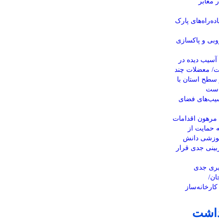
 معابر
عی پیاده‌راه‌های پارک
وبی و پاکسازی
آسیب دیده در
ت/ معضلات چند
 در سطح استان با
است
سیب‌های فضای
» مرهون اقدامات
 حمایت از
موزشی دانش
ازبینی جدی قرار
یری جدی
ان/
کارخانه‌ساز
داشت