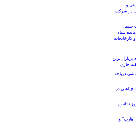
نی و
اب در شرکت
 سیمان
انده سپاه
 و کارخانجات
پرباران‌ترین
ته جاری
اشی دریاچه
چ‌پاشی در
ز تیتانیوم
“هارپ” و