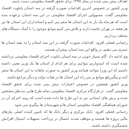
اهداف پیش بینی شده در سال ۱۳۹۵ برای تحقق اقتصاد مقاومتی دست یابیم.
وزیر کشور در خصوص آخرین اقدامات صورت گرفته در سه استان پایلوت اقتصاد
مقاومتی گفت: مسوولین اجرای اقتصاد مقاومتی در این سه استان برعهده بنده
است که هر ماه یک بار به این استان ها سفر می کنم و استانداران این استان ها نیز
هر هفته در تهران جلسه دارند و تلاش می کنیم موانع موجود را با کمک دستگاه های
مختلف برداریم.
رحمانی فضلی افزود: اقدامات صورت گرفته در این سه استان را به بقیه استان ها
تسری می دهیم، در واقع این سه استان پیشران هستند.
وی ادامه داد: گام بسیار خوبی در سه استان پایلوت اجرای اقتصاد مقاومتی برداشته
شده است که امیدواریم بتوانیم برای هر کدام از استان ها یک وزیر معین داشته
باشیم که این وزرا بتوانند همانند وزیر کشور به صورت ماهانه به این استان ها سفر
کنند و پیگیررفع موانع بر سر راه این استان ها در هیات دولت و دیگر مراجع باشند.
وزیر کشور همچنین در خصوص اعتبارات پیش بینی شده برای تحقق اقتصاد
مقاومتی گفت: در قرارگاه مرکزی اقتصاد مقاومتی تمام طرح هایی مدنظر مشخص
شده و برش های استانی نیز به این طرح ها داده شده است که روند اجرای آن در
شورای هماهنگی اقتصاد مقاومتی استان ها و شهرستان ها پیگیری می شود.
رحمانی فضلی افزود: بانک مرکزی و دیگر بانک ها که تامین کننده اصلی نیازهای
مالی پروژه ها هستند و موظف شدند امسال در پرداخت تسهیلات امسال افزایش
چشمگیری داشته باشند.