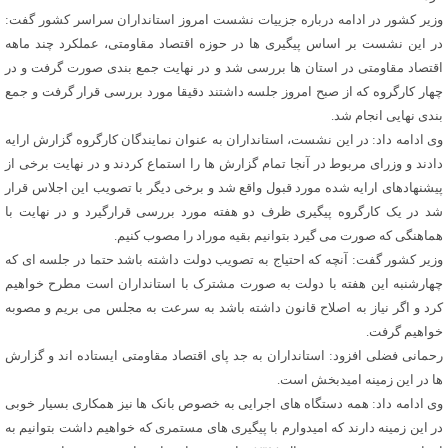
وزیر کشور در ادامه درباره جزییات نشست امروز استانداران سراسر کشور گفت:
در این نشست بر اساس پیگیری ها در حوزه اقتصاد مقاومتی، عملکرد چند ماهه
اقتصاد مقاومتی در استان ها بررسی شد و در نهایت جمع بندی صورت گرفت و در
چهار کارگروه که از صبح امروز جلسه داشتند دقیقا مورد بررسی قرار گرفت و جمع
بندی نهایی انجام شد.
وی ادامه داد: در این نشست، استانداران به عنوان نمایندگان کارگروه گزارش ارایه
دادند و وزرای مربوط در آنجا تمام گزارش ها را استماع کردند و در نهایت برخی از
پیشنهادهای ارایه شده مورد قبول واقع شد و برخی دیگر با تصویب این اجلاس قرار
شد در یک کارگروه پیگیری ظرف دو هفته مورد بررسی قرارگیرد و در نهایت با
هماهنگی که صورت می گیرد بتوانیم بقیه موراد را مصوب کنیم.
وزیر کشور گفت: آنچه که احتیاج به تصویب دولت داشته باشد حتما در جلسه ای که
چهارشنبه این هفته با دولت به صورت مشترک با استانداران است مطرح خواهیم
کرد و اگر نیاز به اصلاح قانون داشته باشد به سرعت به مجلس می بریم و مصوبه
خواهیم گرفت.
رحمانی فضلی افزود: استانداران به جد پای اقتصاد مقاومتی ایستاده اند و گزارش
ها در این زمینه امیدبخش است.
وی ادامه داد: همه دستگاه های اجرایی به خصوص بانک ها نیز همکاری بسیار خوبی
در این زمینه دارند که امیدوارم با پیگیری های مستمری که خواهیم داشت بتوانیم به