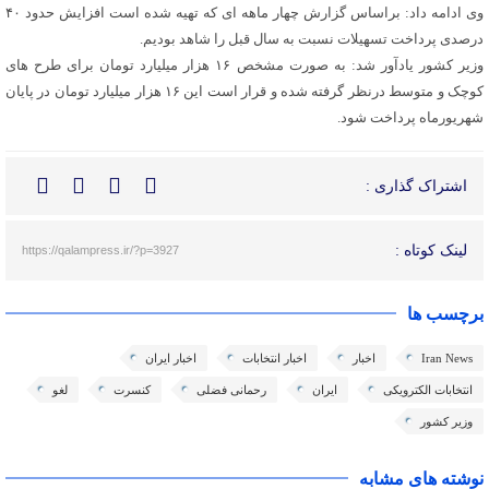
وی ادامه داد: براساس گزارش چهار ماهه ای که تهیه شده است افزایش حدود ۴۰
درصدی پرداخت تسهیلات نسبت به سال قبل را شاهد بودیم.
وزیر کشور یادآور شد: به صورت مشخص ۱۶ هزار میلیارد تومان برای طرح های
کوچک و متوسط درنظر گرفته شده و قرار است این ۱۶ هزار میلیارد تومان در پایان
شهریورماه پرداخت شود.
اشتراک گذاری :
لینک کوتاه :
https://qalampress.ir/?p=3927
برچسب ها
Iran News
اخبار
اخبار انتخابات
اخبار ایران
انتخابات الکترویکی
ایران
رحمانی فضلی
کنسرت
لغو
وزیر کشور
نوشته های مشابه