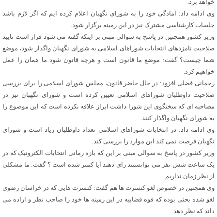
خواهد برد.
وی ادامه داد: آمادگی خود را به شورای نگهبان اعلام کرده ایم که اگر لازم باشد
جلسات کارشناسی مشترک نیز در این زمینه برگزار شود.
وزیر کشور همچنین در پاسخ به سوالی مبنی بر اینکه گفته می شود قرار است تایید
صلاحیت نامزدهای انتخابات شوراهای اسلامی به شورای نگهبان واگذار شود، موضع
شما چیست؟ گفت: موضع ما قانون است و هرچه قانون شود ما همان را عمل
خواهیم کرد.
رحمانی فضلی افزود: در حال حاضر قانون، مجلس شورای اسلامی را برای بررسی
صلاحیت داوطلبان شوراهای اسلامی تعیین کرده است و شورای نگهبان نیز در
مصاحبه ای که سخنگوی این شورا داشت ابراز علاقه نکرده است که این موضوع را
به شورای نگهبان واگذار کنند.
وی ادامه داد: در انتخابات شوراهای اسلامی تعداد داوطلبان زیاد است و شورای
نگهبان فرصت نمی کند این موارد را بررسی کند.
وزیر کشور در پاسخ به سوالی مبنی بر این که بازه زمانی انتخابات الکترونیک که در
یک ساعت شش نفر می توانستند رای دهند آیا کمتر شده است ؟ گفت: ما مشکلی
از نظر زمان نداریم.
وی همچنین در خصوص لغو کنسرت ها هم گفت: کنسرت هایی که در خراسان رضوی
لغو شده بحثی بوده که قوه قضاییه در این زمینه ها خود را صاحب نظر و اراده می
داند که نظر دهد.