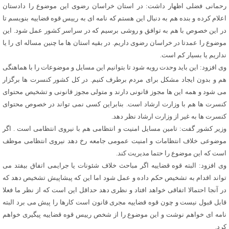
رحمانی فضلی اظهار داشت: در استان خراسان رضوی این موضوع را دادستان
اعلام کرده و بنده هم به دنبال این هستم که نامه ای به رییس قوه قضاییه بنویسم تا
در این خصوص با هم به توافق و روشی برسیم که در سراسر کشور عمل شود. این
موضوع را عمدتا در خراسان رضوی داریم. در بقیه استان ها ما چنین مساله ای را یا
نداریم یا بسیار کم است.
وی افزود: این باید وحدت رویه شود تا بتوانیم این مسایل و موضوعات را با هماهنگی
هم و بدون ایجاد مشکل برای مردم برطرف کنیم. در کل کشور کنسرت ها برگزار
می شود و همه این ها مجوز قانونی دارند و متولی مجوز قانونی و تشخیص محتوای
کنسرت ها هم با وزارت ارشاد است. بنابراین کسی نمی تواند در خصوص محتوای
کنسرت ها به غیر از وزارت ارشاد نظر دهد.
وزیر کشور گفت: تامین مسایل امنیت و انتظامی هم با نیروی انتظامی است . اگر
موضوعی خلاف انتظامات و امنیت عمومی جامعه رخ دهد نیروی انتظامی موظف
است که این موضوع را حتما مدیریت کند.
وی افزود: البته قوه قضاییه اگر مباحث خلاف شئونات یا جرایمی اتفاق بیفتد می
تواند اقدام به تشخیص حکم داده و عمل شود اما این که پیشاپیش تشخیص دهد که
در آنجا احتمالا اتفاقی خواهد افتاد و نظری دهد حداقل این است که از نظر ما فعلا
قابل قبول نیست و چون قوه قضاییه مجری قانون است کارها را پیش می برد البته
نامه ای خواهم نوشت و این موضوع را از شخص رییس قوه قضاییه پیگیری خواهم
کرد.