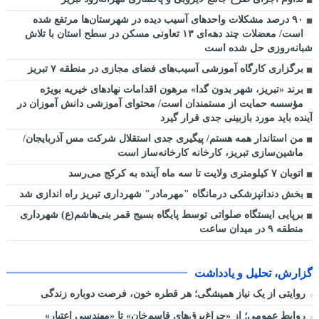
٩٠ درصد مشکلات واحدهای آسیب دیده در شهرستان‌ها مرتفع شده
است/ معضلات چند دهه‌ای ١٣ تعاونی مسکن در سطح استان با تلاش
شبانه‌روزی حل شده است
برگزاری کارگاه آموزشی آسیب‌های فضای مجازی در منطقه ۷ تبریز
برند «تبریز، شهر بدون گدا» مرهون اقدامات نهادهای خیریه بویژه
مؤسسه حمایت از مستمندان است/ محتوای آموزشی دانش آموزان در
آینده باید مورد بازبینی جدی قرار گیرد
من استاندار همه هستم/ پیگیری جدی استقلال شرکت مس آذربایجان/
ماشین‌سازی تبریز، کارخانه کارخانه‌ساز است
اتوبان ۷ کیلومتری ولایت تا سه ماه آینده به کرکج می‌رسد
بخش دندانپزشکی درمانگاه "مهرمادر" شهرداری تبریز راه اندازی شد
برپایی ایستگاه صلواتی توسط پایگاه بسیج قمر بنی‌هاشم(ع) شهرداری
منطقه ۹ در میدان ساعت
گزارش، تحلیل و یادداشت
روایتی از یک نیاز همیشگی؛ هر قطره خون، فرصت دوباره زندگی
روابط عمومی؛ از «چراغ‌برق‌های قاسم‌خان» تا «مهندسیِ اعتبار»