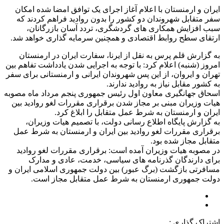
ایران و ارمنستان با اعلام آغاز اجرای یک توافق امضا شده امکان
سفر متقابل شهروندان دو کشور را بدون روادید فراهم کردند که
سبب افزایش همکاری های گردشگری، تردد آسان بازرگانان،
ارتقای سطح روابط اقتصادی و همچنین سرمایه گذاری خواهد شد.
به گزارش قلم پرس به نقل از ایرنا، سفارت ایران در ارمنستان
امروز (شنبه) اعلام کرد: با توجه به اجرایی شدن یادداشت تفاهم بین
تهران و ایروان، از این پس شهروندان ایرانی و ارمنستانی برای سفر
به کشور مقابل نیاز به روادید ندارند.
اسحاق جهانگیری معاون اول رئیس جمهوری پنجم مرداد ماه مصوبه
هیات وزیران مبنی بر مجاز شدن برقراری مقررات لغو روادید بین
ایران و ارمنستان به شرط عمل متقابل را ابلاغ کرد.
به گزارش پایگاه اطلاع رسانی دولت، با تصمیم هیات وزیران،
برقراری مقررات لغو روادید بین ایران و ارمنستان به شرط عمل
متقابل مجاز شده بود.
در مصوبه هیات وزیران آمده است: برقراری مقررات لغو روادید
برای دارندگان گذرنامه های سیاسی، خدمت، عادی و مدارک
مسافرتی بازگشت (برگ عبور) بین دولت جمهوری اسلامی ایران و
دولت جمهوری ارمنستان به شرط عمل متقابل مجاز است.
اشتراک گذاری :