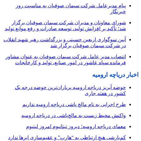
پیام مدیرعامل شرکت سیمان صوفیان به مناسبت روز
خبرنگار
شورای معاونان و مدیران شرکت سیمان صوفیان برگزار
شد؛ تأکید بر افزایش تولید، توسعه صادرات و رفع موانع تولید
آیین سوگواری اربعین حسینی و بزرگداشت رهبر شهید انقلاب
در شرکت سیمان صوفیان برگزار شد
انتصاب مدیر عامل شرکت سیمان صوفیان به عنوان مشاور
فرمانده سپاه عاشور در امور صنایع، تولید و کارخانجات
اخبار دریاچه ارومیه
حوضه آبریز دریاچه ارومیه پرباران‌ترین حوضه‌ درجه یک
کشور در هفته جاری
طرح اجرایی به نام مالچ پاشی دریاچه ارومیه نداریم
واکنش محیط زیست به مالچ‌پاشی در دریاچه ارومیه
معمای دریاچه ارومیه؛ دیروز تیتانیوم امروز لیتیوم
کم‌بارشی هیچ ارتباطی به “هارپ” و عقیم‌سازی ابرها ندارد