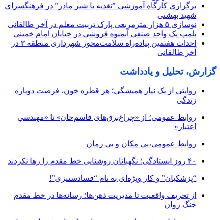
برگزاری کارگاه آموزشی "تغذیه با شیر مادر" در فرهنگسرای
شهید بهشتی
نوسازی ۵ هزار مترمربعی پارک تربیت معلم در آخر طالقانی
پلمب یک واحد صنفی آبمیوه فروشی در خیابان امام خمینی
احداث هفتمین پیاده‌راه سلامت‌محور شهرداری منطقه ۳ در
آخر طالقانی
گزارش، تحلیل و یادداشت
روایتی از یک نیاز همیشگی؛ هر قطره خون، فرصت دوباره
زندگی
روابط عمومی؛ از «چراغ‌برق‌های قاسم‌خان» تا «مهندسیِ
اعتبار»
روابط عمومی،بی مکان و بی زمان
۴۰ روز ایستادگی؛ نگهبانان روشنایی خط مقدم را رها نکردند
“پزشکیان” و کار ویژه‌ای به نام “فسادستیزی”!
از تحریف واقعیت تا مدیریت ذهن‌ها؛ رسانه‌ها در خط مقدم
جنگ روان