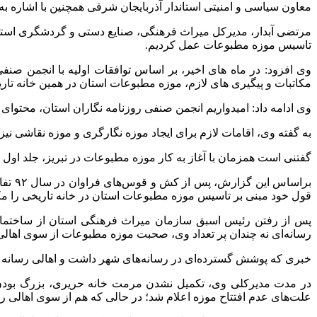
معاون سیاسی و امنیتی استاندار آذربایجان شرقی همچنین با اشاره به ایجاد ۱۰ موزه در تبریز در آستانه رویداد مهم تبریز ۱۳۹۷، بر ضرورت تجهیز سریع و آغاز به کار موزه مطبوعات آذربا
مرتضی آبدار، مدیرکل میراث فرهنگی، صنایع دستی و گردشگری استان 
تاسیس موزه مطبوعات عمل کردیم.
وی افزود: در ماه های اخیر، بر اساس توافقات اولیه با انجمن ص
مکاتبات و پیگیری های لازم، موزه مطبوعات استان در همین خانه تاریخ
وی ادامه داد: امیدواریم انجمن صنفی روزنامه نگاران استان، محتوای لا
به گفته وی، اقامات لازم برای ایجاد موزه نگارگری و موزه نقاشی نیز
گفتنی است همزمان با آغاز به کار موزه مطبوعات در تبریز، جلد اول
براسا
قول خود مبنی بر تاسیس موزه مطبوعات استان در خانه تاریخی را م
پس از رفتن رئیس اسبق سازمان میراث فرهنگی استان از ساختما
رسانه‌ای نه چندان پر تعداد وی، صحبت موزه مطبوعات از سوی اهالی 
خبری که پوشش گسترده‌ای در رسانه‌های شهر داشت و اهالی رسانه و پژوهشگران
در مدت مدیرکلی وی، تکمیل نشدن مرمت خانه حریری، بزرگ بودن آن 
علت‌های عدم افتتاح موزه اعلام شد؛ در حالی که هم از سوی اهالی ر