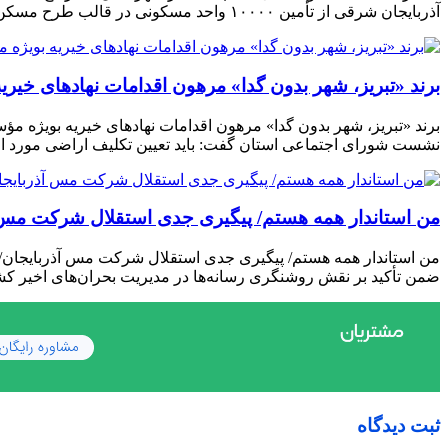
آذربایجان شرقی از تأمین ١٠٠٠٠ واحد مسکونی در قالب طرح مسکن ملی به همت بنیاد مسکن استان خبر داد. به گزارش […]
برند «تبریز، شهر بدون گدا» مرهون اقدامات نهادهای خیر
برند «تبریز، شهر بدون گدا» مرهون اقدامات نهادهای خیریه بویژه مؤ
نشست شورای اجتماعی استان گفت: باید تعیین تکلیف اراضی مورد اخ
من استاندار همه هستم/ پیگیری جدی استقلال شرکت مس آذ
من استاندار همه هستم/ پیگیری جدی استقلال شرکت مس آذربایجان/ م
ضمن تأکید بر نقش روشنگری رسانه‌ها در مدیریت بحران‌های اخیر ک
ثبت دیدگاه