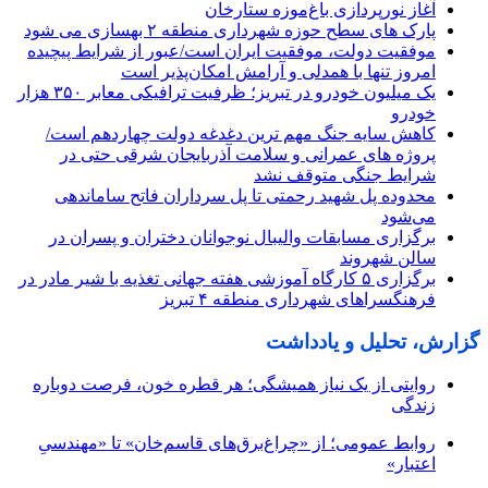
آغاز نورپردازی باغ‌موزه ستارخان
پارک های سطح حوزه شهرداری منطقه ۲ بهسازی می شود
موفقیت دولت، موفقیت ایران است/عبور از شرایط پیچیده
امروز تنها با همدلی و آرامش امکان‌پذیر است
یک میلیون خودرو در تبریز؛ ظرفیت ترافیکی معابر ۳۵۰ هزار
خودرو
کاهش سایه جنگ مهم ‌ترین دغدغه دولت چهاردهم است/
پروژه ‌های عمرانی و سلامت آذربایجان شرقی حتی در
شرایط جنگی متوقف نشد
محدوده پل شهید رحمتی تا پل سرداران فاتح ساماندهی
می‌شود
برگزاری مسابقات والیبال نوجوانان دختران و پسران در
سالن شهروند
برگزاری ۵ کارگاه آموزشی هفته جهانی تغذیه با شیر مادر در
فرهنگسراهای شهرداری منطقه ۴ تبریز
گزارش، تحلیل و یادداشت
روایتی از یک نیاز همیشگی؛ هر قطره خون، فرصت دوباره
زندگی
روابط عمومی؛ از «چراغ‌برق‌های قاسم‌خان» تا «مهندسیِ
اعتبار»