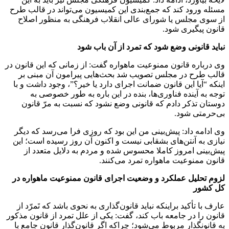
مسئله ورود کند که جمع‌بندی این کمیسیون می‌تواند در قالب طرح
از سوی مجلس یا شورای عالی انقلاب فرهنگی به منظور اصلاح
قانون پیگیری شود
.
نباید قانونی وضع شود که تمرد از آن باب شود
وی درباره قانون ممنوعیت ماهواره گفت: از زمانی که این قانون در
قالب طرح در مجلس تصویب شد بحث‌هایی پیرامون آن مبنی بر
اینکه “آیا این قانون ضمانت اجرای دارد یا خیر؟”، وجود داشت و با
توجه به آینده فناوری‌ها، بنده در این باره به طور خصوصی به
دوستان تذکر دادم که قانونی وضع نشود که نسبت به مرّ قانون
بی‌حرمتی شود.
وی ادامه داد: پیش‌بینی من این بود که روزی فرا می‌رسد که دیگر
نیازی به آنتن‌های بشقابی نیست و اکنون آن روز رسیده است؛ این
پیش‌بینی امروز کاملا محسوس شده و مردم به دلایل متعدد از
قانون ممنوعیت ماهواره تمرد می‌کنند.
لزوم تحلیل عملکرد و وضعیت اجرای قانون ممنوعیت ماهواره در
کل کشور
عارف با تأکید براینکه نباید قانون‌گذاری به نحوی باشد که تَمرّد از
قانون را در جامعه باب کند، گفت: یکی از علل تمرد از قانون مذکور
به قانونگذار مربوط می‌شود؛ چراکه اگر قانون‌گذار قانون جامع با