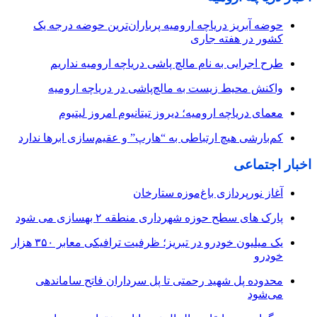
حوضه آبریز دریاچه ارومیه پرباران‌ترین حوضه‌ درجه یک
کشور در هفته جاری
طرح اجرایی به نام مالچ پاشی دریاچه ارومیه نداریم
واکنش محیط زیست به مالچ‌پاشی در دریاچه ارومیه
معمای دریاچه ارومیه؛ دیروز تیتانیوم امروز لیتیوم
کم‌بارشی هیچ ارتباطی به “هارپ” و عقیم‌سازی ابرها ندارد
اخبار اجتماعی
آغاز نورپردازی باغ‌موزه ستارخان
پارک های سطح حوزه شهرداری منطقه ۲ بهسازی می شود
یک میلیون خودرو در تبریز؛ ظرفیت ترافیکی معابر ۳۵۰ هزار
خودرو
محدوده پل شهید رحمتی تا پل سرداران فاتح ساماندهی
می‌شود