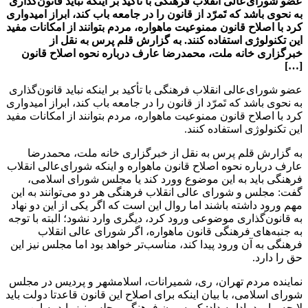
عضو شورای‌عالی انقلاب فرهنگی با تأکید بر اینکه نباید قانون‌گذاری
به نحوی باشد که تَمرّد از قانون را در جامعه باب کند، ابراز امیدواری
کرد با اصلاح قانون ممنوعیت ماهواره، مردم بتوانند از امکانات مفید
این تکنولوژی استفاده کنند. به گزارش قلم پرس به نقل از
خبرگزاری خانه ملت، محمدرضا عارف درباره نحوه اصلاح قانون
[…]
عضو شورای‌عالی انقلاب فرهنگی با تأکید بر اینکه نباید قانون‌گذاری
به نحوی باشد که تَمرّد از قانون را در جامعه باب کند، ابراز امیدواری
کرد با اصلاح قانون ممنوعیت ماهواره، مردم بتوانند از امکانات مفید
این تکنولوژی استفاده کنند.
به گزارش قلم پرس به نقل از خبرگزاری خانه ملت، محمدرضا
عارف درباره نحوه اصلاح قانون ماهواره و اینکه شورای‌عالی انقلاب
فرهنگی باید به این موضوع وورد کند یا مجلس شورای اسلامی،
گفت: مجلس و شورای عالی انقلاب فرهنگی هر دو می‌توانند به این
مهم ورود داشته باشند اما روال این است که اگر یکی از این دو نهاد
به قانون‌گذاری موضوعی ورود کرد، دیگری وارد نشود؛ البته با توجه
به جنبه‌های فرهنگی قانون ماهواره، اگر شورای عالی انقلاب
فرهنگی به آن ورود پیدا کند، مناسب‌تر خواهد بود اما مجلس نیز این
حق را دارد
.
نماینده مردم تهران، ری، شمیرانات، اسلامشهر و پردیس در مجلس
شورای اسلامی، با بیان اینکه برای اصلاح این قانون قاعدتا دولت باید
لایحه بیاورد، ادامه داد: کمیسیون فرهنگی مجلس نیز باید به این