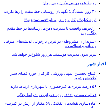
روابط عمومی،بی مکان و بی زمان
۴۰ روز ایستادگی؛ نگهبانان روشنایی خط مقدم را رها نکردند
“پزشکیان” و کار ویژه‌ای به نام “فسادستیزی”!
از تحریف واقعیت تا مدیریت ذهن‌ها؛ رسانه‌ها در خط مقدم
جنگ روان
«سربداران مشروطه» در تبریز: بازخوانی اندیشه‌های مترقی
و میانه‌رو ثقه‌الاسلام
تبریز بدون مدیریت هوشمند، هر روز شلوغ‌تر خواهد شد
اخبار شهر
افتتاح نخستین المپیاد ورزشی کارکنان حوزه فضای سبز
کلان‌شهر تبریز
۵۶ درصد تبریزی‌ها غیرحضوری با شهرداری ارتباط دارند
فعالیت مستمر ۱۱۶ پروژه عمرانی در شرایط جنگی
آماده‌سازی نقشه‌های تفکیکی ۵۹ هکتار از ارتش در کمربندی
میانی