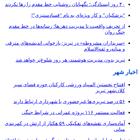
۴۰ روز ایستادگی؛ نگهبانان روشنایی خط مقدم را رها نکردند
“پزشکیان” و کار ویژه‌ای به نام “فسادستیزی”!
از تحریف واقعیت تا مدیریت ذهن‌ها؛ رسانه‌ها در خط مقدم
جنگ روان
«سربداران مشروطه» در تبریز: بازخوانی اندیشه‌های مترقی
و میانه‌رو ثقه‌الاسلام
تبریز بدون مدیریت هوشمند، هر روز شلوغ‌تر خواهد شد
اخبار شهر
افتتاح نخستین المپیاد ورزشی کارکنان حوزه فضای سبز
کلان‌شهر تبریز
۵۶ درصد تبریزی‌ها غیرحضوری با شهرداری ارتباط دارند
فعالیت مستمر ۱۱۶ پروژه عمرانی در شرایط جنگی
آماده‌سازی نقشه‌های تفکیکی ۵۹ هکتار از ارتش در کمربندی
میانی