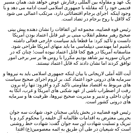
یک عهد و مقاوله بین المللی رفتارش عوض خواهد شد، همان مسیر
قدیمی خود را که مقابله با جمهوری اسلامی است ادامه می دهد و با
وجود اینکه اجرای برجام اقتضائاتی دارد، مرتکب اعمالی می شود
که لااقل با روح برجام در تضاد است.
رئیس قوه قضاییه، مجموعه این اتفاقات را نشان دهنده پیش بینی
صحیح رهبر معظم انقلاب مبنی بر غیر قابل اعتماد بودن آمریکا
دانست و تاکید کرد: ما قطعا باید سیاست خارجی فعالی داشته
باشیم اما مهندسی دیپلماسی ما باید منهای آمریکا طراحی شود.
متاسفانه آمریکا در هیچ کجا قابل اعتماد نبوده است؛ چنان که در
جریان سوریه نیز شاهد بودیم مکررا با روس ها بر سر برخی امور
توافق کردند اما نشان دادند که قابل اعتماد نیستند.
آیت الله آملی لاریجانی با بیان اینکه جمهوری اسلامی باید به نیروها و
سرمایه های درونی خود اعتماد کند، بر لزوم اجرای صحیح سیاست
های مربوط به اقتصاد مقاومتی تاکید کرد و افزود: تنها راه برون
رفت از اضطراب ناشی از عهد شکنی های آمریکا و غرب، اتکا به
توان داخلی و تدبیر و مدیریت صحیح نیروها، ظرفیت ها و سرمایه
های درونی کشور است.
رئیس قوه قضاییه در بخش پایانی سخنان خود، شهادت سه جوان
بحرینی معترض به اقدامات ظالمانه آل خلیفه را محکوم کرد و با
تبریک و تسلیت شهادت این سه جوان گفت: شهادت خط روشنی
است که شیعیان در طی آن طریق به ائمه معصومین(ع) اقتدا