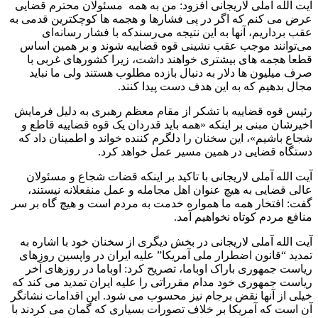
آیت الله آملی لاریجانی افزود: من به همه مسئولان محترم قضایی
عرض می کنم که اگر در پی فشارها و هجمه ها کوچکترین قدمی به
عقب برداریم، آنها به این نتیجه می‌رسندکه با فشار رسانه‌ای
می‌توانند موجب عقب نشینی قوه قضاییه شوند و بر همین اساس
قطعا هجمه های بیشتری خواهند داشت، زیرا کشورهای غربی با
صرف میلیون ها دلار به دنبال بازده مطلوب هستند ولی ما نباید
مجال بدهیم که به این هدف دست پیدا کنند.
رئیس قوه قضاییه با تشکر از مقام معظم رهبری به دلیل فرمایش
اخیرشان مبنی بر اینکه «همه باید قدردان یک قوه قضاییه قاطع و
شجاع باشیم»، این سخنان را دلگرم کننده خواند و اطمینان داد که
دستگاه قضایی در همین مسیر عمل خواهد کرد.
آیت الله آملی لاریجانی با تاکید بر اینکه قضات شجاع و مسئولان
عالی قضایی به هیچ عنوان اهل مجامله و عمل منفعلانه نیستند،
گفت: افتخار همه ما همواره خدمت به مردم است و هیچ گاه بر سر
منافع مردم کوتاه نخواهیم آمد.
آیت الله آملی لاریجانی در بخش دیگری از سخنان خود با اشاره به
تمدید “قانون اضطرار ملی آمریکا” علیه ایران در واپسین روزهای
ریاست جمهوری باراک اوباما، تصریح کرد: اوباما در روزهای آخر
ریاست جمهوری خود مدام مقرراتی را علیه ایران تمدید می کند که
خیلی از آنها نقض برجام نیز محسوب می شود. این اقدامات نشانگر
آن است که آمریکا بر خلاف تصورات بسیاری که گمان می کردند با