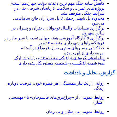
کاهش سایه جنگ مهم ‌ترین دغدغه دولت چهاردهم است/
پروژه ‌های عمرانی و سلامت آذربایجان شرقی حتی در
شرایط جنگی متوقف نشد
محدوده پل شهید رحمتی تا پل سرداران فاتح ساماندهی
می‌شود
برگزاری مسابقات والیبال نوجوانان دختران و پسران در
سالن شهروند
برگزاری ۵ کارگاه آموزشی هفته جهانی تغذیه با شیر مادر در
فرهنگسراهای شهرداری منطقه ۴ تبریز
خط‌کشی مسیرهای منتهی به پل قره‌داغ در آستانه
بهره‌برداری از این پروژه
ساماندهی گره‌های ترافیکی منطقه ۴ تبریز/ ایجاد پارک
آموزشی ترافیک سرپوشیده در دستور کار شهرداری
گزارش، تحلیل و یادداشت
روایتی از یک نیاز همیشگی؛ هر قطره خون، فرصت دوباره
زندگی
روابط عمومی؛ از «چراغ‌برق‌های قاسم‌خان» تا «مهندسیِ
اعتبار»
روابط عمومی،بی مکان و بی زمان