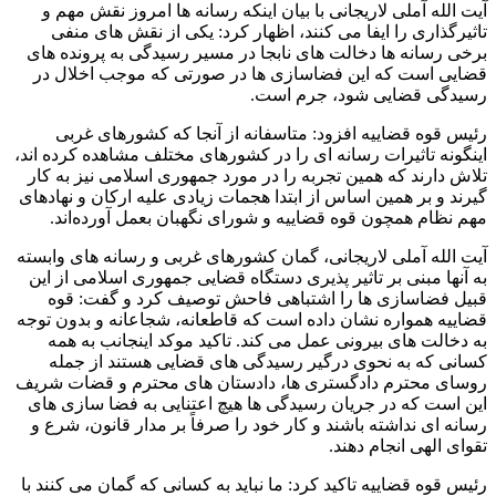
آیت الله آملی لاریجانی با بیان اینکه رسانه ها امروز نقش مهم و
تاثیرگذاری را ایفا می کنند، اظهار کرد: یکی از نقش های منفی
برخی رسانه ها دخالت های نابجا در مسیر رسیدگی به پرونده های
قضایی است که این فضاسازی ها در صورتی که موجب اخلال در
رسیدگی قضایی شود، جرم است.
رئیس قوه قضاییه افزود: متاسفانه از آنجا که کشورهای غربی
اینگونه تاثیرات رسانه ای را در کشورهای مختلف مشاهده کرده اند،
تلاش دارند که همین تجربه را در مورد جمهوری اسلامی نیز به کار
گیرند و بر همین اساس از ابتدا هجمات زیادی علیه ارکان و نهادهای
مهم نظام همچون قوه قضاییه و شورای نگهبان بعمل آورده‌اند.
آیت الله آملی لاریجانی، گمان کشورهای غربی و رسانه های وابسته
به آنها مبنی بر تاثیر پذیری دستگاه قضایی جمهوری اسلامی از این
قبیل فضاسازی ها را اشتباهی فاحش توصیف کرد و گفت: قوه
قضاییه همواره نشان داده است که قاطعانه، شجاعانه و بدون توجه
به دخالت های بیرونی عمل می کند. تاکید موکد اینجانب به همه
کسانی که به نحوی درگیر رسیدگی های قضایی هستند از جمله
روسای محترم دادگستری ها، دادستان های محترم و قضات شریف
این است که در جریان رسیدگی ها هیچ اعتنایی به فضا سازی های
رسانه ای نداشته باشند و کار خود را صرفاً بر مدار قانون، شرع و
تقوای الهی انجام دهند.
رئیس قوه قضاییه تاکید کرد: ما نباید به کسانی که گمان می کنند با