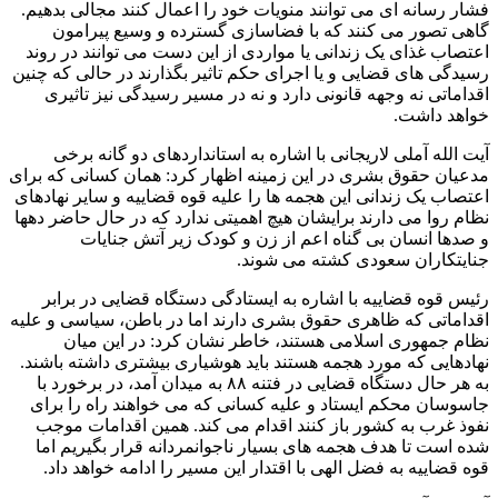
فشار رسانه ای می توانند منویات خود را اعمال کنند مجالی بدهیم.
گاهی تصور می کنند که با فضاسازی گسترده و وسیع پیرامون
اعتصاب غذای یک زندانی یا مواردی از این دست می توانند در روند
رسیدگی های قضایی و یا اجرای حکم تاثیر بگذارند در حالی که چنین
اقداماتی نه وجهه قانونی دارد و نه در مسیر رسیدگی نیز تاثیری
خواهد داشت.
آیت الله آملی لاریجانی با اشاره به استانداردهای دو گانه برخی
مدعیان حقوق بشری در این زمینه اظهار کرد: همان کسانی که برای
اعتصاب یک زندانی این هجمه ها را علیه قوه قضاییه و سایر نهادهای
نظام روا می دارند برایشان هیچ اهمیتی ندارد که در حال حاضر دهها
و صدها انسان بی گناه اعم از زن و کودک زیر آتش جنایات
جنایتکاران سعودی کشته می شوند.
رئیس قوه قضاییه با اشاره به ایستادگی دستگاه قضایی در برابر
اقداماتی که ظاهری حقوق بشری دارند اما در باطن، سیاسی و علیه
نظام جمهوری اسلامی هستند، خاطر نشان کرد: در این میان
نهادهایی که مورد هجمه هستند باید هوشیاری بیشتری داشته باشند.
به هر حال دستگاه قضایی در فتنه ۸۸ به میدان آمد، در برخورد با
جاسوسان محکم ایستاد و علیه کسانی که می خواهند راه را برای
نفوذ غرب به کشور باز کنند اقدام می کند. همین اقدامات موجب
شده است تا هدف هجمه های بسیار ناجوانمردانه قرار بگیریم اما
قوه قضاییه به فضل الهی با اقتدار این مسیر را ادامه خواهد داد.