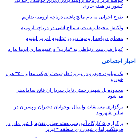
حوضه آبریز دریاچه ارومیه پرباران‌ترین حوضه‌ درجه یک
کشور در هفته جاری
طرح اجرایی به نام مالچ پاشی دریاچه ارومیه نداریم
واکنش محیط زیست به مالچ‌پاشی در دریاچه ارومیه
معمای دریاچه ارومیه؛ دیروز تیتانیوم امروز لیتیوم
کم‌بارشی هیچ ارتباطی به “هارپ” و عقیم‌سازی ابرها ندارد
اخبار اجتماعی
یک میلیون خودرو در تبریز؛ ظرفیت ترافیکی معابر ۳۵۰ هزار
خودرو
محدوده پل شهید رحمتی تا پل سرداران فاتح ساماندهی
می‌شود
برگزاری مسابقات والیبال نوجوانان دختران و پسران در
سالن شهروند
برگزاری ۵ کارگاه آموزشی هفته جهانی تغذیه با شیر مادر در
فرهنگسراهای شهرداری منطقه ۴ تبریز