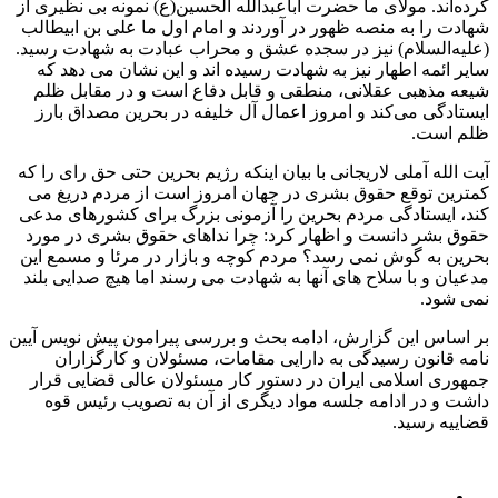
کرده‌اند. مولای ما حضرت اباعبدالله الحسین(ع) نمونه بی نظیری از
شهادت را به منصه ظهور در آوردند و امام اول ما علی بن ابیطالب
(علیه‌السلام) نیز در سجده عشق و محراب عبادت به شهادت رسید.
سایر ائمه اطهار نیز به شهادت رسیده اند و این نشان می دهد که
شیعه مذهبی عقلانی، منطقی و قابل دفاع است و در مقابل ظلم
ایستادگی می‌کند و امروز اعمال آل خلیفه در بحرین مصداق بارز
ظلم است.
آیت الله آملی لاریجانی با بیان اینکه رژیم بحرین حتی حق رای را که
کمترین توقع حقوق بشری در جهان امروز است از مردم دریغ می
کند، ایستادگی مردم بحرین را آزمونی بزرگ برای کشورهای مدعی
حقوق بشر دانست و اظهار کرد: چرا نداهای حقوق بشری در مورد
بحرین به گوش نمی رسد؟ مردم کوچه و بازار در مرئا و مسمع این
مدعیان و با سلاح های آنها به شهادت می رسند اما هیچ صدایی بلند
نمی شود.
بر اساس این گزارش، ادامه بحث و بررسی پیرامون پیش نویس آیین
نامه قانون رسیدگی به دارایی مقامات، مسئولان و کارگزاران
جمهوری اسلامی ایران در دستور کار مسئولان عالی قضایی قرار
داشت و در ادامه جلسه مواد دیگری از آن به تصویب رئیس قوه
قضاییه رسید.