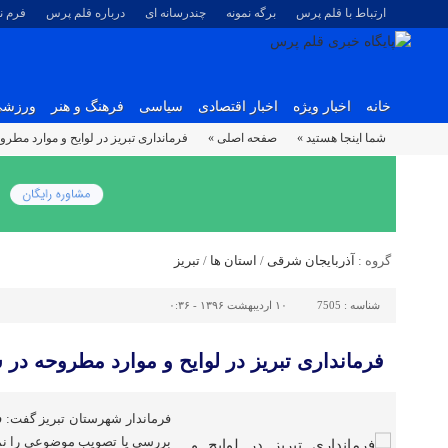
ارتباط با قلم پرس
برگه نمونه
چندرسانه ای
درباره قلم پرس
فرم 
خانه
اخبار ویژه
اخبار اقتصادی
سیاسی
فرهنگ و هنر
ورزش
شما اینجا هستید »
صفحه اصلی »
فرمانداری تبریز در لوایح و موارد مطر
گروه :
آذربایجان شرقی
/
استان ها
/
تبریز
شناسه :
7505
۱۰ اردیبهشت ۱۳۹۶ - ۰:۳۶
فرمانداری تبریز در لوایح و موارد مطروحه در 
فرماندار شهرستان تبریز گفت: ف
بررسی یا تصویب موضوعی را نمی