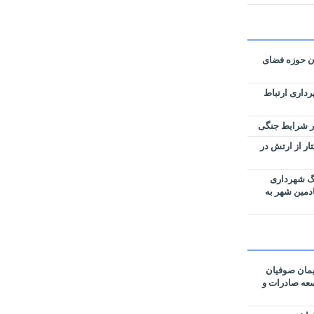
ان حوزه فضای
رداری ارتباط
زی نقشه‌های تفکیکی ۵۹ هکتار از ارتش در
رگ شهرداری
ادمین شهر به
مان صوفیان
وسعه صادرات و