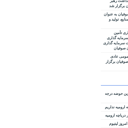
گداشت رهبر
 برگزار شد
فیان به عنوان
یع، تولید و
ری تأمین
رمایه گذاری
ت سرمایه گذاری
ن صوفیان
مومی عادی
وفیان برگزار
رین حوضه‌ درجه
 ارومیه نداریم
دریاچه ارومیه
امروز لیتیوم