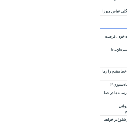
لی عباس میرزا
ره خون، فرصت
م‌خان» تا
 خط مقدم را رها
سادستیزی”!
رسانه‌ها در خط
وانی
م
شلوغ‌تر خواهد