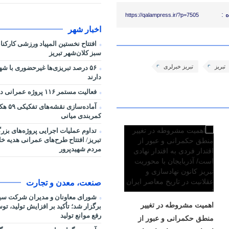
 :
https://qalampress.ir/?p=7505
اخبار شهر
افتتاح نخستین المپیاد ورزشی کارکن
سبز کلان‌شهر تبریز
تبریز
تبریز خبرلری
۵۶ درصد تبریزی‌ها غیرحضوری با شه
دارند
فعالیت مستمر ۱۱۶ پروژه عمرانی در شرایط جنگی
آماده‌سا
کمربندی میانی
تداوم عملیات اجرایی پروژه‌های بز
تبریز/ افتتاح طرح‌های عمرانی هدیه خ
مردم شهیدپرور
صنعت، معدن و تجارت
شورای معاونان و مدیران شرکت سی
اهمیت مشروطه در تغییر
برگزار شد؛ تأکید بر افزایش تولید، ت
رفع موانع تولید
منطق حکمرانی و عبور از