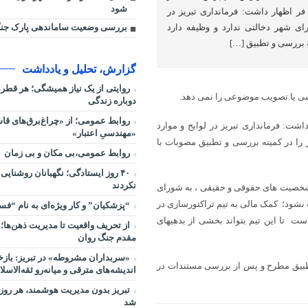
شود
ر اظهار داشت: فرمانداری تبریز در
بررسی وضعیت ساماندهی پارک جنگ
ای شهر دخالتی ندارد و وظیفه دارد
 بررسی و تطبیق […]
گزارش، تحلیل و یادداشت
روایتی از یک نیاز همیشگی؛ هر قط
سی یا تصویب موضوعی را نمی دهد.
دوباره زندگی
روابط عمومی؛ از «چراغ‌برق‌های قاس
ت: فرمانداری تبریز در لوایح و موارد
«مهندسیِ اعتبار»
را در کمیته بررسی و تطبیق مصوبات با
روابط عمومی،بی مکان و بی زمان
۴۰ روز ایستادگی؛ نگهبانان روشنایی
نکردند
به شخصیت های حقوقی و حقیقی ، به شورای
 نشود؛ کمک مالی به تیم تراکتورسازی در
“پزشکیان” و کار ویژه‌ای به نام “ف
ت تا این تیم بتواند بخشی از بدهیهای
از تحریف واقعیت تا مدیریت ذهن‌ها؛ 
مقدم جنگ روان
«سربداران مشروطه» در تبریز: بازخ
 تطبیق مطرح و پس از بررسی مستندات در
اندیشه‌های مترقی و میانه‌رو ثقه‌الاسلا
تبریز بدون مدیریت هوشمند، هر روز 
شد