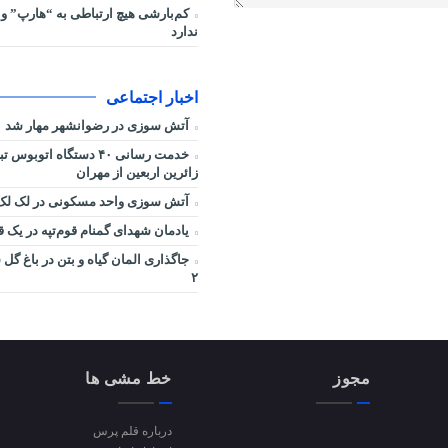
کم‌بارشی هیچ ارتباطی به “هارپ” و 
ندارد
اخبار اجتماعی
آتش سوزی در رضوانشهر مهار شد
خدمت رسانی ۴۰ دستگاه اتوب
زائرین اربعین از مهران
آتش سوزی واحد مسکونی در لک لک 
یادمان شهدای گمنام قوم‌تپه در یک ق
جاگذاری المان گیاه و بتن در باغ گ
۲
مجوز
خط مشی ها
درباره قلم پرس