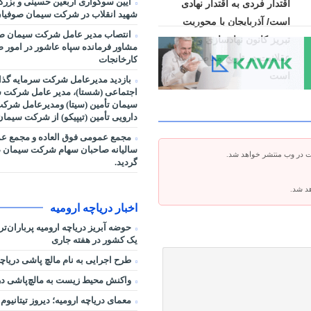
آیین سوگواری اربعین حسینی و بزر
اقتدار فردی به اقتدار نهادی
شهید انقلاب در شرکت سیمان صوفیان
است/ آذربایجان با محوریت
انتصاب مدیر عامل شرکت سیمان صو
تبریز کانون نهادسازی و
مشاور فرمانده سپاه عاشور در امور صنا
عقلانیت در تاریخ معاصر ایران
کارخانجات
است
بازدید مدیرعامل شرکت سرمایه گذا
اجتماعی (شستا)، مدیر عامل شرکت س
سیمان تأمین (سیتا) ومدیرعامل شرک
دارویی تأمین (تیپیکو) از شرکت سیما
مجمع عمومی فوق العاده و مجمع ع
سالیانه صاحبان سهام شرکت سیمان ص
ت در وب منتشر خواهد شد.
گردید.
هد شد.
اخبار دریاچه ارومیه
حوضه آبریز دریاچه ارومیه پرباران‌ت
یک کشور در هفته جاری
طرح اجرایی به نام مالچ پاشی دریاچه
واکنش محیط زیست به مالچ‌پاشی در 
معمای دریاچه ارومیه؛ دیروز تیتانیوم 