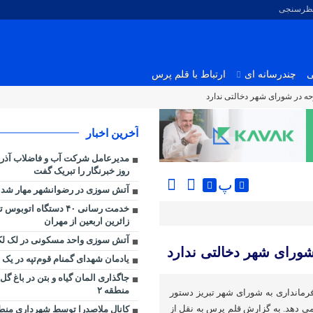
نظرسنجی
ی
چندرسانه ای
ارتباط با قلم پرس
وحه در شورای شهر دخالتی ندارد
آخرین اخبار
مدیرعامل شرکت آب و فاضلاب آذر
روز خبرنگار را تبریک گفت
پ
آتش سوزی در رضوانشهر مهار شد
خدمت رسانی ۴۰ دستگاه اتو
زائرین اربعین از مهران
آتش سوزی واحد مسکونی در لک لک
شورای شهر دخالتی ندارد
یادمان شهدای گمنام قوم‌تپه در یک 
جاگذاری المان گیاه و بتن در باغ گ
منطقه ۲
رمانداری به شورای شهر تبریز دستور
 دهد. به گزارش قلم پرس به نقل از