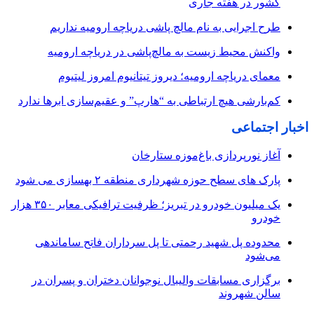
کشور در هفته جاری
طرح اجرایی به نام مالچ پاشی دریاچه ارومیه نداریم
واکنش محیط زیست به مالچ‌پاشی در دریاچه ارومیه
معمای دریاچه ارومیه؛ دیروز تیتانیوم امروز لیتیوم
کم‌بارشی هیچ ارتباطی به “هارپ” و عقیم‌سازی ابرها ندارد
اخبار اجتماعی
آغاز نورپردازی باغ‌موزه ستارخان
پارک های سطح حوزه شهرداری منطقه ۲ بهسازی می شود
یک میلیون خودرو در تبریز؛ ظرفیت ترافیکی معابر ۳۵۰ هزار
خودرو
محدوده پل شهید رحمتی تا پل سرداران فاتح ساماندهی
می‌شود
برگزاری مسابقات والیبال نوجوانان دختران و پسران در
سالن شهروند