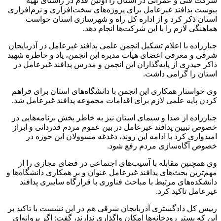
شرکت فنی و عمرانی در استان را اولین قدم در راستای تهیه
پیوست پدافند غیرعامل برای پروژه‌های سخت‌افزاری و نرم‌افزاری
استان ذکر کرد و از اداره کل راه و شهرسازی استان خواست
هماهنگی لازم را با این شرکت‌ها انجام دهد.
جبارزاده با اعلام تشکیل انجمن علمی پدافند غیرعامل در آذربایجان
شرقی و معرفی اعضای هیات مدیره این انجمن، یاد و خاطره شهید
ذاکر حیدری از پایه‌گذاران این انجمن و مدرس پدافند غیرعامل در
استان را گرامی داشت.
وی خواستار همکاری این انجمن با دانشگاه‌های استان برای فراهم
کردن پایه علمی لازم برای اقدامات مجموعه پدافند غیرعامل شد.
جبارزاده از صدا و سیمای استان نیز به خاطر پخش برنامه‌هایی در
خصوص تبیین پدافند غیرعامل در بین عموم مردم قدردانی و ابراز
امیدواری کرد با ادامه این روند، دغدغه مسوولان این حوزه در
خصوص آگاه‌سازی مردم رفع شود.
وی همچنین مقابله با آسیب‌های اجتماعی در فضای مجازی را از
مهم‌ترین بحث‌های پدافند غیرعامل عنوان و بر همکاری دانشگاه‌ها و
دانشکده‌های مرتبط با مباحث فناوری با قرارگاه سایبری پدافند
غیرعامل تاکید کرد.
رییس کل دادگستری آذربایجان شرقی هم در این نشست با تاکید بر
این که بستر رودخانه‌ها امکان واگذاری ندارند، گفت: اگر پروانه‌ای