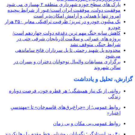
پارک های سطح حوزه شهرداری منطقه ۲ بهسازی می شود
موفقیت دولت، موفقیت ایران است/عبور از شرایط پیچیده
امروز تنها با همدلی و آرامش امکان‌پذیر است
یک میلیون خودرو در تبریز؛ ظرفیت ترافیکی معابر ۳۵۰ هزار
خودرو
کاهش سایه جنگ مهم ‌ترین دغدغه دولت چهاردهم است/
پروژه ‌های عمرانی و سلامت آذربایجان شرقی حتی در
شرایط جنگی متوقف نشد
محدوده پل شهید رحمتی تا پل سرداران فاتح ساماندهی
می‌شود
برگزاری مسابقات والیبال نوجوانان دختران و پسران در
سالن شهروند
گزارش، تحلیل و یادداشت
روایتی از یک نیاز همیشگی؛ هر قطره خون، فرصت دوباره
زندگی
روابط عمومی؛ از «چراغ‌برق‌های قاسم‌خان» تا «مهندسیِ
اعتبار»
روابط عمومی،بی مکان و بی زمان
۴۰ روز ایستادگی؛ نگهبانان روشنایی خط مقدم را رها نکردند