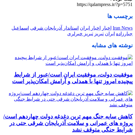
https://qalampress.ir/?p=5751
برچسب ها
Iran News
اخبار
اخبار ایران
استاندار آذربایجان شرقی
اسماعیل
جبارزاده
ایران
تبریز
تبریز خبرلری
نوشته های مشابه
موفقیت دولت، موفقیت ایران است/عبور از شرایط
پیچیده امروز تنها با همدلی و آرامش امکان‌پذیر است
کاهش سایه جنگ مهم ‌ترین دغدغه دولت چهاردهم است/
پروژه ‌های عمرانی و سلامت آذربایجان شرقی حتی در
شرایط جنگی متوقف نشد