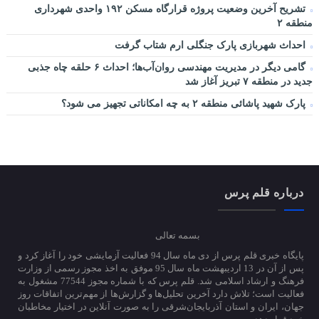
تشریح آخرین وضعیت پروژه قرارگاه مسکن ۱۹۲ واحدی شهرداری
منطقه ۲
احداث شهربازی پارک جنگلی ارم شتاب گرفت
گامی دیگر در مدیریت مهندسی روان‌آب‌ها؛ احداث ۶ حلقه چاه جذبی
جدید در منطقه ۷ تبریز آغاز شد
پارک شهید پاشائی منطقه ۲ به چه امکاناتی تجهیز می شود؟
درباره قلم پرس
بسمه تعالی
پایگاه خبری قلم پرس از دی ماه سال 94 فعالیت آزمایشی خود را آغاز کرد و
پس از آن در 13 اردیبهشت ماه سال 95 موفق به اخذ مجوز رسمی از وزارت
فرهنگ و ارشاد اسلامی شد. قلم پرس که با شماره مجوز 77544 مشغول به
فعالیت است؛ تلاش دارد آخرین تحلیل‌ها و گزارش‌ها از مهم‌ترین اتفاقات روز
جهان، ایران و استان آذربایجان‌شرقی را به صورت آنلاین در اختیار مخاطبان