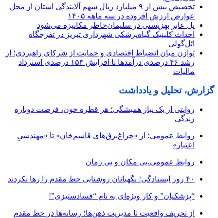
تخصیص بیش از ۹ میلیارد ریال سهم آلایندگی استان از محل
عوارض ارزش افزوده در سه ماهه ۱۴۰۵
پل عابر بهزیستی در سلیمان‌خاطر مکانیزه می‌شود
احداث کلینیک گیاه‌پزشکی شهرداری تبریز در تفرجگاه
ائل‌گولی
توازن میان انضباط اقتصادی و حمایت از شرکای راهبردی؛ از
رشد ۴۶ درصدی درآمدها تا افزایش ۱۵۳ درصدی استرداد
مالیات
گزارش، تحلیل و یادداشت
روایتی از یک نیاز همیشگی؛ هر قطره خون، فرصت دوباره
زندگی
روابط عمومی؛ از «چراغ‌برق‌های قاسم‌خان» تا «مهندسیِ
اعتبار»
روابط عمومی،بی مکان و بی زمان
۴۰ روز ایستادگی؛ نگهبانان روشنایی خط مقدم را رها نکردند
“پزشکیان” و کار ویژه‌ای به نام “فسادستیزی”!
از تحریف واقعیت تا مدیریت ذهن‌ها؛ رسانه‌ها در خط مقدم