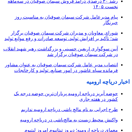
رشد ۳۰ درصدی درآمد فروش سیمان صوفیان در سه‌ماهه
نخست ۱۴۰۵
پیام مدیرعامل شرکت سیمان صوفیان به مناسبت روز
خبرنگار
شورای معاونان و مدیران شرکت سیمان صوفیان برگزار
شد؛ تأکید بر افزایش تولید، توسعه صادرات و رفع موانع تولید
آیین سوگواری اربعین حسینی و بزرگداشت رهبر شهید انقلاب
در شرکت سیمان صوفیان برگزار شد
انتصاب مدیر عامل شرکت سیمان صوفیان به عنوان مشاور
فرمانده سپاه عاشور در امور صنایع، تولید و کارخانجات
اخبار دریاچه ارومیه
حوضه آبریز دریاچه ارومیه پرباران‌ترین حوضه‌ درجه یک
کشور در هفته جاری
طرح اجرایی به نام مالچ پاشی دریاچه ارومیه نداریم
واکنش محیط زیست به مالچ‌پاشی در دریاچه ارومیه
معمای دریاچه ارومیه؛ دیروز تیتانیوم امروز لیتیوم