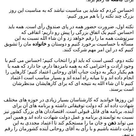
احساس کردم که شاید بی مناسبت نباشد که به مناسبت این روز
بزرگ چند نکته را با هم مرور کنیم:
نکته اول، ضرورت حضور همه در پای صندوق رأی است. همه باید
احساس کنیم یک اتفاق بزرگی را پیش رو داریم؛ اتفاقی که
سرنوشت همه ما را رقم خواهد زد و ان شاء الله نسبت به این
مسأله با حساسیت برخورد کنیم و دوستان و
خانواده
مان را تشویق
کنیم که در این امر مهم شرکت کنند.
نکته دوم، کسی است که باید او را انتخاب کنیم؛ احساس می کنم با
وجود ارادت و احترامی که به همه نامزدها دارم، جا دارد که همه با
هم یکبار دیگر به دولت جناب آقای روحانی اعتماد کنیم؛ کارهایی را
انجام داده اند و تا میانه راه آمده اند و بسیار مناسب است اعتماد
کنیم تا ان شاء الله به نتیجه ای که برای کارهایشان مدنظرشان
است برسند.
این روزها خواندید که کارشناسان بسیار زیادی در حوزه های مختلف
شهادت داده اند که دولت توفیقاتی داشته و برنامه های آن برای
آینده، برنامه های قابل قبولی است. اقتصاددان های بزرگ کشور نیز
نسبت به توانمندی برنامه و عمل دولت شهادت داده اند و همین امر
می تواند
ذهن
و جان ما را مستحکم کند تا اعتماد مجددی به این
دولت داشته باشیم و با رأی به آقای روحانی آینده کشورمان را رقم
بزنیم.