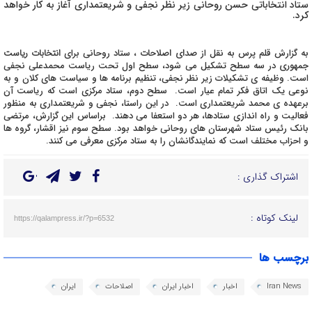
ستاد انتخاباتی حسن روحانی زیر نظر نجفی و شریعتمداری آغاز به کار خواهد
کرد.
به گزارش قلم پرس به نقل از
صدای اصلاحات
، ستاد روحانی برای
انتخابات ریاست
جمهوری
در سه سطح تشکیل می شود، سطح اول تحت ریاست محمدعلی نجفی
است. وظیفه ی تشکیلات زیر نظر نجفی، تنظیم برنامه ها و سیاست های کلان و به
نوعی یک اتاق فکر تمام عیار است. سطح دوم، ستاد مرکزی است که ریاست آن
برعهده ی محمد شریعتمداری است. در این راستا، نجفی و شریعتمداری به منظور
فعالیت و راه اندازی ستادها، هر دو استعفا می دهند. براساس این گزارش، مرتضی
بانک رئیس ستاد شهرستان های روحانی خواهد بود. سطح سوم نیز اقشار، گروه ها
و احزاب مختلف است که نمایندگانشان را به ستاد مرکزی معرفی می کنند.
اشتراک گذاری :
لینک کوتاه :
https://qalampress.ir/?p=6532
برچسب ها
Iran News
اخبار
اخبار ایران
اصلاحات
ایران