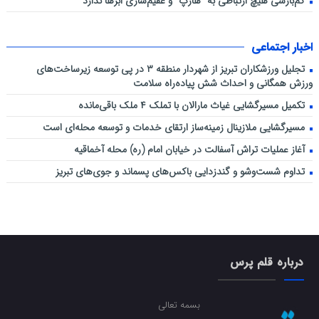
کم‌بارشی هیچ ارتباطی به “هارپ” و عقیم‌سازی ابرها ندارد
اخبار اجتماعی
تجلیل ورزشکاران تبریز از شهردار منطقه ۳ در پی توسعه زیرساخت‌های
ورزش همگانی و احداث شش پیاده‌راه سلامت
تکمیل مسیرگشایی غیاث مارالان با تملک ۴ ملک باقی‌مانده
مسیرگشایی ملازینال زمینه‌ساز ارتقای خدمات و توسعه محله‌ای است
آغاز عملیات تراش آسفالت در خیابان امام (ره) محله آخماقیه
تداوم شست‌وشو و گندزدایی باکس‌های پسماند و جوی‌های تبریز
درباره قلم پرس
بسمه تعالی