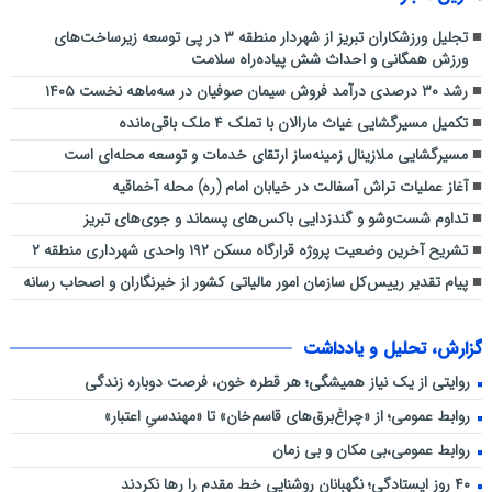
تجلیل ورزشکاران تبریز از شهردار منطقه ۳ در پی توسعه زیرساخت‌های
ورزش همگانی و احداث شش پیاده‌راه سلامت
رشد ۳۰ درصدی درآمد فروش سیمان صوفیان در سه‌ماهه نخست ۱۴۰۵
تکمیل مسیرگشایی غیاث مارالان با تملک ۴ ملک باقی‌مانده
مسیرگشایی ملازینال زمینه‌ساز ارتقای خدمات و توسعه محله‌ای است
آغاز عملیات تراش آسفالت در خیابان امام (ره) محله آخماقیه
تداوم شست‌وشو و گندزدایی باکس‌های پسماند و جوی‌های تبریز
تشریح آخرین وضعیت پروژه قرارگاه مسکن ۱۹۲ واحدی شهرداری منطقه ۲
پیام تقدیر رییس‌کل سازمان امور مالیاتی کشور از خبرنگاران و اصحاب رسانه
گزارش، تحلیل و یادداشت
روایتی از یک نیاز همیشگی؛ هر قطره خون، فرصت دوباره زندگی
روابط عمومی؛ از «چراغ‌برق‌های قاسم‌خان» تا «مهندسیِ اعتبار»
روابط عمومی،بی مکان و بی زمان
۴۰ روز ایستادگی؛ نگهبانان روشنایی خط مقدم را رها نکردند