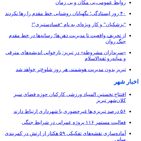
روابط عمومی،بی مکان و بی زمان
۴۰ روز ایستادگی؛ نگهبانان روشنایی خط مقدم را رها نکردند
“پزشکیان” و کار ویژه‌ای به نام “فسادستیزی”!
از تحریف واقعیت تا مدیریت ذهن‌ها؛ رسانه‌ها در خط مقدم
جنگ روان
«سربداران مشروطه» در تبریز: بازخوانی اندیشه‌های مترقی
و میانه‌رو ثقه‌الاسلام
تبریز بدون مدیریت هوشمند، هر روز شلوغ‌تر خواهد شد
اخبار شهر
افتتاح نخستین المپیاد ورزشی کارکنان حوزه فضای سبز
کلان‌شهر تبریز
۵۶ درصد تبریزی‌ها غیرحضوری با شهرداری ارتباط دارند
فعالیت مستمر ۱۱۶ پروژه عمرانی در شرایط جنگی
آماده‌سازی نقشه‌های تفکیکی ۵۹ هکتار از ارتش در کمربندی
میانی