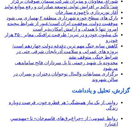
شورای معاونان و مدیران شرکت سیمان صوفیان برگزار
شد؛ تأکید بر افزایش تولید، توسعه صادرات و رفع موانع تولید
آغاز نورپردازی باغ‌موزه ستارخان
پارک های سطح حوزه شهرداری منطقه ۲ بهسازی می شود
موفقیت دولت، موفقیت ایران است/عبور از شرایط پیچیده
امروز تنها با همدلی و آرامش امکان‌پذیر است
یک میلیون خودرو در تبریز؛ ظرفیت ترافیکی معابر ۳۵۰ هزار
خودرو
کاهش سایه جنگ مهم ‌ترین دغدغه دولت چهاردهم است/
پروژه ‌های عمرانی و سلامت آذربایجان شرقی حتی در
شرایط جنگی متوقف نشد
محدوده پل شهید رحمتی تا پل سرداران فاتح ساماندهی
می‌شود
برگزاری مسابقات والیبال نوجوانان دختران و پسران در
سالن شهروند
گزارش، تحلیل و یادداشت
روایتی از یک نیاز همیشگی؛ هر قطره خون، فرصت دوباره
زندگی
روابط عمومی؛ از «چراغ‌برق‌های قاسم‌خان» تا «مهندسیِ
اعتبار»