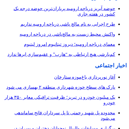
حوضه آبریز دریاچه ارومیه پرباران‌ترین حوضه‌ درجه یک
کشور در هفته جاری
طرح اجرایی به نام مالچ پاشی دریاچه ارومیه نداریم
واکنش محیط زیست به مالچ‌پاشی در دریاچه ارومیه
معمای دریاچه ارومیه؛ دیروز تیتانیوم امروز لیتیوم
کم‌بارشی هیچ ارتباطی به “هارپ” و عقیم‌سازی ابرها ندارد
اخبار اجتماعی
آغاز نورپردازی باغ‌موزه ستارخان
پارک های سطح حوزه شهرداری منطقه ۲ بهسازی می شود
یک میلیون خودرو در تبریز؛ ظرفیت ترافیکی معابر ۳۵۰ هزار
خودرو
محدوده پل شهید رحمتی تا پل سرداران فاتح ساماندهی
می‌شود
برگزاری مسابقات والیبال نوجوانان دختران و پسران در