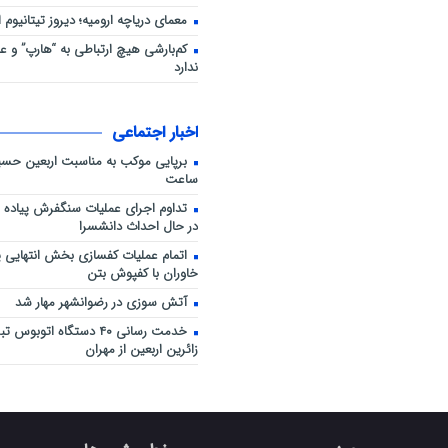
معمای دریاچه ارومیه؛ دیروز تیتانیوم ا
کم‌بارشی هیچ ارتباطی به “هارپ” و عق
ندارد
اخبار اجتماعی
برپایی موکب به مناسبت اربعین حسی
ساعت
تداوم اجرای عملیات سنگفرش پیاده ر
در حال احداث دانشسرا
اتمام عملیات کفسازی بخش انتهایی 
خاوران با کفپوش بتن
آتش سوزی در رضوانشهر مهار شد
خدمت رسانی ۴۰ دستگاه اتوبو
زائرین اربعین از مهران