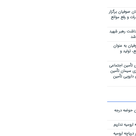
 صوفیان برگزار
رات و رفع موانع
داشت رهبر شهید
 شد
یان به عنوان
، تولید و
 تأمین اجتماعی
ری سیمان تأمین
 دارویی تأمین
ین حوضه‌ درجه
ارومیه نداریم
ریاچه ارومیه