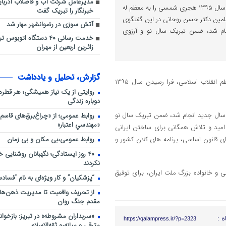
مدیرعامل شرکت آب و فاضلاب آذربای
معظم انقلاب اسلامی، فرا رسیدن سال ۱۳۹۵ هجری شمسی را به معظم له
خبرنگار را تبریک گفت
مین دکتر حسن روحانى در این گفتگوی
آتش سوزی در رضوانشهر مهار شد
جام شد، ضمن تبریک سال نو و آرزوى
خدمت رسانی ۴۰ دستگاه اتوبو
زائرین اربعین از مهران
گزارش، تحلیل و یادداشت
رییس جمهوری در گفت‌وگویی تلفنی با حضرت آیت الله خامنه‌ای رهبر معظم انقلاب اسلامی، فرا رسیدن سال ۱۳۹۵
روایتی از یک نیاز همیشگی؛ هر قطر
دوباره زندگی
ز سال جدید انجام شد، ضمن تبریک سال نو
روابط عمومی؛ از «چراغ‌برق‌های قاسم‌
«مهندسیِ اعتبار»
ى و طول عمر براى رهبر انقلاب، تأکید کرد که سال ۹۵ سال امید و تلاش همگانی برای ساختن ایرانی
روابط عمومی،بی مکان و بی زمان
ی قانون اساسی، برنامه های کلان کشور و
۴۰ روز ایستادگی؛ نگهبانان روشنایی 
نکردند
ی و خانواده بزرگ ملت ایران، براى توفیق
“پزشکیان” و کار ویژه‌ای به نام “فساد
از تحریف واقعیت تا مدیریت ذهن‌ها؛ 
مقدم جنگ روان
«سربداران مشروطه» در تبریز: بازخوان
ه :
https://qalampress.ir/?p=2323
مترقی و میانه‌رو ثقه‌الاسلام