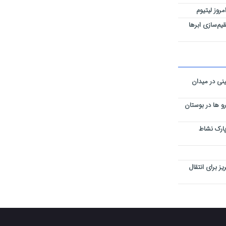
مروز لیتیوم
یم‌سازی ابرها
نی در میدان
و ها در بوستان
پارک نشاط
س تبریز برای انتقال