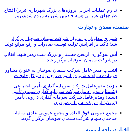
تداوم عملیات اجرایی پروژه‌های بزرگ شهرداری تبریز/ افتتاح
طرح‌های عمرانی هدیه خادمین شهر به مردم شهیدپرور
صنعت، معدن و تجارت
شورای معاونان و مدیران شرکت سیمان صوفیان برگزار
شد؛ تأکید بر افزایش تولید، توسعه صادرات و رفع موانع تولید
آیین سوگواری اربعین حسینی و بزرگداشت رهبر شهید انقلاب
در شرکت سیمان صوفیان برگزار شد
انتصاب مدیر عامل شرکت سیمان صوفیان به عنوان مشاور
فرمانده سپاه عاشور در امور صنایع، تولید و کارخانجات
بازدید مدیرعامل شرکت سرمایه گذاری تأمین اجتماعی
(شستا)، مدیر عامل شرکت سرمایه گذاری سیمان تأمین
(سیتا) ومدیرعامل شرکت سرمایه گذاری دارویی تأمین
(تیپیکو) از شرکت سیمان صوفیان
مجمع عمومی فوق العاده و مجمع عمومی عادی سالیانه
صاحبان سهام شرکت سیمان صوفیان برگزار گردید.
اخبار دریاچه ارومیه