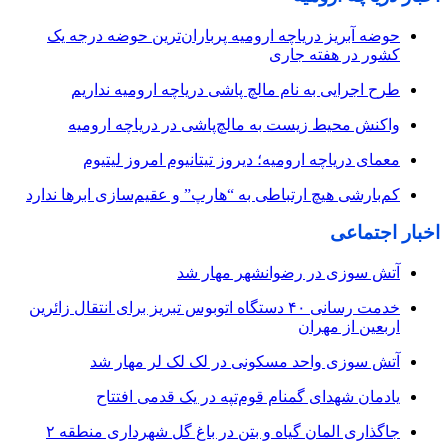
حوضه آبریز دریاچه ارومیه پرباران‌ترین حوضه‌ درجه یک
کشور در هفته جاری
طرح اجرایی به نام مالچ پاشی دریاچه ارومیه نداریم
واکنش محیط زیست به مالچ‌پاشی در دریاچه ارومیه
معمای دریاچه ارومیه؛ دیروز تیتانیوم امروز لیتیوم
کم‌بارشی هیچ ارتباطی به “هارپ” و عقیم‌سازی ابرها ندارد
اخبار اجتماعی
آتش سوزی در رضوانشهر مهار شد
خدمت رسانی ۴۰ دستگاه اتوبوس تبریز برای انتقال زائرین
اربعین از مهران
آتش سوزی واحد مسکونی در لک لک لر مهار شد
یادمان شهدای گمنام قوم‌تپه در یک قدمی افتتاح
جاگذاری المان گیاه و بتن در باغ گل شهرداری منطقه ۲