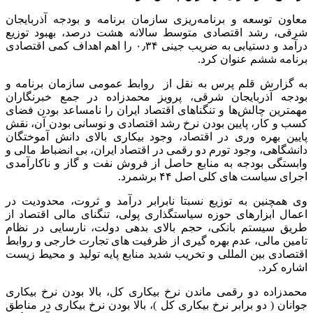
معاون توسعه و برنامه‌ریزی سازمان برنامه و بودجه آذربایجان
شرقی، رشد اقتصادی متوسط سالانه هشت درصد، بهبود توزیع
درآمد و دستیابی به ضریب جینی ۰٫۳۴ را اهم اهداف کمی اقتصادی
برنامه ششم عنوان کرد.
به گزارش قلم پرس به نقل از روابط عمومی سازمان برنامه و
بودجه آذربایجان شرقی، پرویز محمدزاده در جمع خبرنگاران
مهمترین چالش‌ها و تنگناهای اقتصاد ایران را نامساعد بودن فضای
کسب و کار، پایین بودن نرخ رشد اقتصادی و نوسانی بودن آن، نقش
پایین بهره وری در اقتصاد، وجود بیکاری بالای دانش آموختگان
دانشگاهی، وجود تورم دو رقمی در اقتصاد ایران، بی انضباط مالی و
وابستگی بودجه به منابع حاصل از فروش نفت و گاز و ناکارآمدی
اجرای سیاست های کلی اصل ۴۴ برشمرد.
وی همچنین به توزیع نسبتا نابرابر درآمد و ثروت، محدودیت در
اعمال ابزارهای حوزه سیاستگذاری پولی، تنگنای مالی اقتصاد از
طریق سیستم بانکی، حجم بالای بدهی دولت، نارسایی در نظام
تامین مالی، عدم بهره گیری از ظرفیت های تجارت خارجی و روابط
اقتصادی بین المللی و تخریب شدید منابع پایه تولید و محیط زیست
اشاره کرد.
محمدزاده دو رقمی ماندن نرخ بیکاری کل، بالا بودن نرخ بیکاری
جوانان ( دو برابر نرخ بیکاری کل )، بالا بودن نرخ بیکاری در مناطق