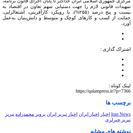
مرکزی جمهوری اسلامی ایران حداکثر تا پایان اجرای قانون برنامه،
تمهیدات قانونی لازم را جهت دستیابی سهم تعاون در اقتصاد به
بیست و پنج درصد (۲۵۵%)، با رویکرد کارآفرینی، اشتغالزایی،
حمایت از کسب و کارهای کوچک و متوسط و دانش‌بنیان به‌عمل
آورد.
اشتراک گذاری :
لینک کوتاه :
https://qalampress.ir/?p=7366
برچسب ها
Iran News
اخبار
اخبار ایران
اخبار تبریز
ایران
پرویز محمدزاده
تبریز
تبریز خبرلری
نوشته های مشابه