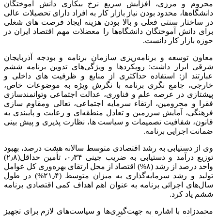
محروم و مرزی، افزایش سریع نرخ بیکاری دانش آموختگان
دانشگاه‌ها، محدود بودن نیاز بازار کار به افراد دارای تحصیلات عالی
در ساختار سنتی فعلی و بالا بودن هزینه ایجاد فرصت های شغلی
برای دانش آموختگان دانشگاه‌ها را معضلات مهم اقتصاد ایران در
حوزه بازار کار دانست.
معاون توسعه و برنامه‌ریزی سازمان برنامه و بودجه آذربایجان
شرقی ابراز داشت: رویکردها و ویژگی‌های تدوین برنامه ششم
عبارتند از: استفاده حداکثری از منابع و ظرفیت های داخلی و
خارجی، جامع نگری برنامه با نگرش ویژه به موضوعات خاص،
پیشتازی در عرصه علم و فناوری، عدالت اجتماعی وتوانمندسازی
فقرا و محرومین، ارتقاء سرمایه اجتماعی، تعالی ومقاوم سازی
فرهنگی، آمایش سرزمین و تعادل منطقه‌ای و رعایت و پایبندی به
قانون، شفافیت تصمیمات و سیاست ها، نظارت پذیری و پیش بینی
ضمانت اجرایی برنامه.
وی از دستیابی به رشد اقتصادی متوسط سالانه هشت درصد، بهبود
توزیع درآمد و دستیابی به ضریب جینی ۰٫۳۴، تأمین حداقل(۲٫۸)
واحد درصد از رشد (۸%) اقتصاد از محل ارتقای بهره‌وری کل عوامل
تولید و رشد سرمایه‌گذاری به میزان متوسط (۲۱٫۴%) در طول
سال‌های اجرائی برنامه به عنوان اهم اهداف کمی اقتصادی برنامه
ششم یاد کرد.
محمدزاده با اشاره به جهت‌گیری‌ها و سیاست‌های لازم برای تجهیز