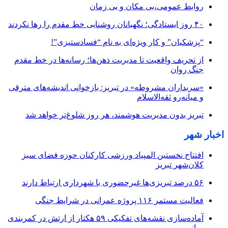
روابط عمومی،بی مکان و بی زمان
۴۰ روز ایستادگی؛ نگهبانان روشنایی خط مقدم را رها نکردند
“پزشکیان” و کار ویژه‌ای به نام “فسادستیزی”!
از تحریف واقعیت تا مدیریت ذهن‌ها؛ رسانه‌ها در خط مقدم
جنگ روان
«سربداران مشروطه» در تبریز: بازخوانی اندیشه‌های مترقی
و میانه‌رو ثقه‌الاسلام
تبریز بدون مدیریت هوشمند، هر روز شلوغ‌تر خواهد شد
اخبار شهر
افتتاح نخستین المپیاد ورزشی کارکنان حوزه فضای سبز
کلان‌شهر تبریز
۵۶ درصد تبریزی‌ها غیرحضوری با شهرداری ارتباط دارند
فعالیت مستمر ۱۱۶ پروژه عمرانی در شرایط جنگی
آماده‌سازی نقشه‌های تفکیکی ۵۹ هکتار از ارتش در کمربندی
میانی