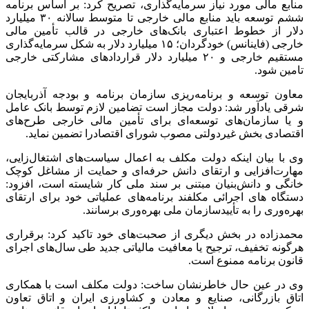
منابع مالی مورد نیاز سرمایه‌گذاری، تصریح کرد: بر اساس برنامه
ششم توسعه باید منابع مالی خارجی تا متوسط سالانه ۳۰ میلیارد
دلار از خطوط اعتباری بانک‌های خارجی در قالب تأمین مالی
خارجی (فاینانس) خودگردان؛ ۱۵ میلیارد دلار به شکل سرمایه‌گذاری
مستقیم خارجی و ۲۰ میلیارد دلار قراردادهای مشارکتی خارجی
تامین شود.
معاون توسعه و برنامه‌ریزی سازمان برنامه و بودجه آذربایجان
شرقی یادآور شد: دولت مجاز است تضامین لازم توسط بانک عامل
و یا سازمان‌های توسعه‌ای برای تأمین مالی خارجی طرح‌های
اقتصادی بخش غیردولتی مصوب شورای اقتصادرا تضمین نماید.
وی با بیان اینکه دولت مکلف به اعمال سیاست‌های اشتغال‌زایی،
مهارت‌افزایی و ارتقای دانش حرفه‌ای و حمایت از مشاغل کوچک
خانگی و دانش‌بنیان مبتنی بر سند ملی کار شایسته است، افزود:
دستگاه های اجرائی مکلفند برنامه‌های عملیاتی خود برای ارتقای
بهره‌وری را به تأییدسازمان ملی بهره‌وری برسانند.
محمدزاده در بخش دیگری از صحبت‌های خود تاکید کرد: برقراری
هرگونه تخفیف، ترجیح یا معافیت مالیاتی جدید طی سال‌های اجرای
قانون برنامه ممنوع است.
وی در عین حال خاطرنشان ساخت: دولت مکلف است با همکاری
اتاق بازرگانی، صنایع و معادن و کشاورزی ایران و اتاق تعاون