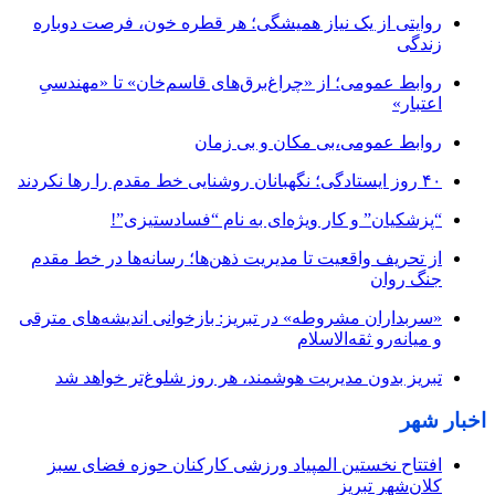
روایتی از یک نیاز همیشگی؛ هر قطره خون، فرصت دوباره
زندگی
روابط عمومی؛ از «چراغ‌برق‌های قاسم‌خان» تا «مهندسیِ
اعتبار»
روابط عمومی،بی مکان و بی زمان
۴۰ روز ایستادگی؛ نگهبانان روشنایی خط مقدم را رها نکردند
“پزشکیان” و کار ویژه‌ای به نام “فسادستیزی”!
از تحریف واقعیت تا مدیریت ذهن‌ها؛ رسانه‌ها در خط مقدم
جنگ روان
«سربداران مشروطه» در تبریز: بازخوانی اندیشه‌های مترقی
و میانه‌رو ثقه‌الاسلام
تبریز بدون مدیریت هوشمند، هر روز شلوغ‌تر خواهد شد
اخبار شهر
افتتاح نخستین المپیاد ورزشی کارکنان حوزه فضای سبز
کلان‌شهر تبریز