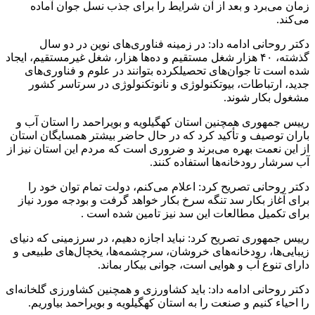
زمان می‌برد و بعد از آن شرایط را برای جذب نسل جوان آماده
می‌کند.
دکتر روحانی ادامه داد: در زمینه فناوری‌های نوین در دو سال
گذشته، ۴۰ هزار شغل مستقیم و ده‌ها هزار، شغل غیرمستقیم، ایجاد
شده است تا جوان‌های تحصیلکرده بتوانند در علوم و فناوری‌های
جدید، ارتباطات، بیوتکنولوژی و نانوتکنولوژی در سرتاسر کشور
مشغول بکار شوند.
رییس‌ جمهوری همچنین استان کهگیلویه و بویراحمد را استان آب و
باران توصیف و تأکید کرد که در حال حاضر بیشتر همسایگان استان
از این نعمت بهره می‌برند و ضروری است که مردم این استان نیز از
آب سرشار رودخانه‌ها استفاده کنند.
دکتر روحانی تصریح کرد: اعلام می‌کنم، دولت تمام توان خود را
برای آغاز بکار سد تنگه سرخ بکار خواهد گرفت و بودجه مورد نیاز
برای تکمیل مطالعات این سد نیز تامین شده است .
رییس‌ جمهوری تصریح کرد: نباید اجازه دهیم، در سرزمینی که دنیای
زیبایی‌ها، رودخانه‌های خروشان، سرچشمه‌ها، یخچال‌های طبیعی و
دارای تنوع آب و هوایی است، جوانی بیکار بماند.
دکتر روحانی ادامه داد: باید کشاورزی و همچنین کشاورزی گلخانه‌ای
را احیاء کنیم و صنعت را به استان کهگیلویه و بویراحمد بیاوریم.