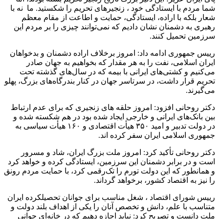
شما مردم با ایستادگی خود ، زنجیرهای تحریم را شکستید. ما نه با
شعار بلکه با اراده، ایستادگی، حمایت و اطاعت از مقام معظم
رهبری به دشمنان نشان دادیم که نمی‌توانند چیزی را بر مردم این
سرزمین تحمیل کنند.
رییس‌ جمهوری ادامه داد: امروز برخلاف اراده دشمنان و بدخواهان
ایران اسلامی، نفت را به هر مقدار که بخواهیم به جهان صادر
می‌کنیم و کشتی‌های ایرانی با بیمه که در سال‌های گذشته تحت
تحریم قرار داشت، در سرتاسر جهان در کنار بندرگاه‌های بزرگ، پهلو
می‌گیرند.
دکتر روحانی افزود: امروز حلقه های زنجیر‌ی که برای عدم ارتباط
بین بانک‌های ایرانی و خارجی ایجاد شده بود در هم شکسته شده و
در دولت تدبیر و امید ۳۵۰ هیأت اقتصادی و ۱۶۰ هیأت سیاسی به
جمهوری اسلامی ایران سفر کرده اند.
دکتر روحانی تأکید کرد: امروز ملت بزرگ ایران، شاد و مسرور
است و در برابر دشمنان این سرزمین، ایستادگی کرده و خواهد کرد
و همانطور که این دولت تورم را تک‌رقمی کرد، با حمایت مردم رونق
را نیز به اقتصاد کشور، برخواهد گرداند.
رییس شورای اقتصاد ، شغل مناسب برای جوانان تحصیلکرده ایران
متناسب با علم، دانش و تخصص آنان را یکی از اهداف بلند دولت و
ملت دانست و تصریح کرد: نباید اجازه دهیم که در خانه‌ای جوانی