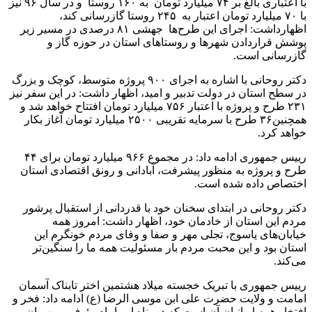
با اعتباری بالغ بر ۷۴ میلیارد تومان به ۱۶۰ روستا و در سال ۹۶ نیز
با ۷۰ میلیارد تومان اعتبار به ۲۴۵ روستا گازرسانی کند،
اظهارداشت: اجرای این طرح‌ها جهشی ۸۱ درصدی در مسیر زیر
پوشش قراردادن شهرها و روستاهای استان در حوزه گاز و
گازرسانی است.
دکتر روحانی با اشاره به اجرای ۹۰۰ پروژه متوسط، کوچک و بزرگ
در سطح استان در دولت تدبیر و امید، اظهار داشت: در این سفر نیز
۲۳۱ طرح و پروژه با اعتبار ۷۵۶ میلیارد تومان افتتاح خواهد شد و
همچنین۳۶ طرح با سرمایه تقریبی ۲۵۰۰ میلیارد تومان آغاز بکار
خواهد کرد.
رییس‌ جمهوری ادامه داد: در مجموع ۹۶۶ میلیارد تومان برای ۴۴
طرح و پروژه به منظور پیشرفت، آبادانی و رونق اقتصادی استان
اختصاص داده شده است.
دکتر روحانی در ابتدای سخنان خود با قدردانی از استقبال پرشور
مردم این استان از خادمان خود، اظهار داشت: امروز همه
خیابان‌های یاسوج، تجلی مهر و صفا و وفای مردم خونگرم این
استان بود و این محبت مردم بار مسئولیت همه ما را سنگین‌تر
می‌کند.
رییس‌ جمهوری با تبریک خجسته میلاد هشتمین اختر تابناک آسمان
امامت و ولایت حضرت علی ابن موسی الرضا (ع) ادامه داد: فخر و
افتخار همه ایرانیان آن است که در پناه این امام رئوف و مهربان