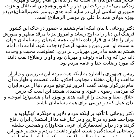
زندگی می‌کنند و برکت این دیار و کشور و همچنین استقلال و عزت
جمهوری اسلامی ایران در سایه ائمه هدی، پیامبر عظیم‌الشأن(ص) و
بویژه مولای همه ما علی بن موسی الرضا(ع) است.
دکتر روحانی با بیان اینکه امام هشتم با حضور در خاک این کشور
فرهنگ این دیار را به اوج رساند و امروز نیز با مرقد مطهر و منورش
ایران را جاذبه‌ای قرار داده تا قلوب همه شیعیان و مسلمانان جهان
به سمت این سرزمین و مشهدالرضا(ع) جذب شود، ادامه داد: امام
هشتم به همه ما درس مهربانی، برادری، عطوفت، محبت و وحدت
داد، چرا که وی امام رئوف و مهربان بود و او را رضا(ع) لقب دادند
که مورد رضایت خدا و عامه مردم بود.
رییس‌ جمهوری با اشاره به اینکه همه مردم این سرزمین و دیار از
مذاهب و ادیان مختلف مجذوب اخلاق، علم، عصمت و طهارت آن
امام بزرگوار بودند، گفت: امروز نیز توقع مردم دنیا از مردم ایران
که مردمی رضوی، علوی و محمدی هستند این است که درس
اخلاق، صفا و محبت را از ائمه هدی و بویژه امام هشتم(ع) آموخته و
بدان عمل کنند و درسی برای همه مسلمانان باشند.
دکتر روحانی با تأکید بر اینکه مردم دلاور و خونگرم کهگیلویه و
بویراحمد همواره در تاریخ و در کنار قله دنا از استقلال ایران دفاع
کردند و در برابر استعمارگران غربی متجاوزان و همچنین سلطه
رضاخانی ایستادگی داشتند، اظهار داشت: مردم و عشایر غیور این
دیار و بویژه مرحوم آیت‌الله ملک‌حسینی که از یاران باوفای امام