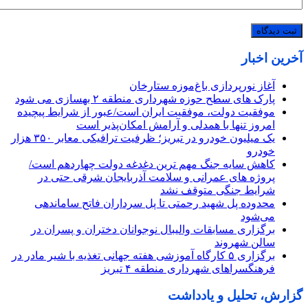
آخرین اخبار
آغاز نورپردازی باغ‌موزه ستارخان
پارک های سطح حوزه شهرداری منطقه ۲ بهسازی می شود
موفقیت دولت، موفقیت ایران است/عبور از شرایط پیچیده
امروز تنها با همدلی و آرامش امکان‌پذیر است
یک میلیون خودرو در تبریز؛ ظرفیت ترافیکی معابر ۳۵۰ هزار
خودرو
کاهش سایه جنگ مهم ‌ترین دغدغه دولت چهاردهم است/
پروژه ‌های عمرانی و سلامت آذربایجان شرقی حتی در
شرایط جنگی متوقف نشد
محدوده پل شهید رحمتی تا پل سرداران فاتح ساماندهی
می‌شود
برگزاری مسابقات والیبال نوجوانان دختران و پسران در
سالن شهروند
برگزاری ۵ کارگاه آموزشی هفته جهانی تغذیه با شیر مادر در
فرهنگسراهای شهرداری منطقه ۴ تبریز
گزارش، تحلیل و یادداشت