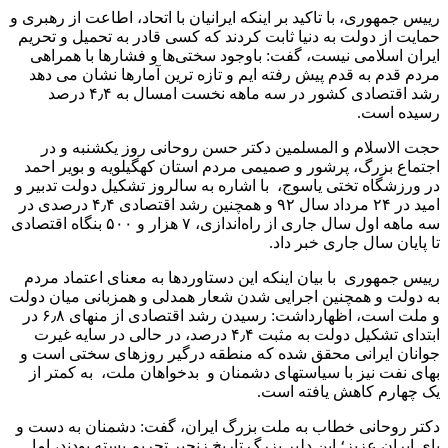
رییس جمهوری، با تاکید بر اینکه ایرانیان با اتحاد، اطاعت از رهبری و
حمایت از دولت به دنیا ثابت کردند که کسی قادر به تحمیل و تحریم
ایران اسلامی نیست، گفت: باوجود سختی‌ها و فشارها با همراهی
مردم قدم به قدم پیش رفته ایم و تازه ترین آمارها نشان می دهد
رشد اقتصادی کشور در سه ماهه نخست امسال به ۴٫۴ درصد
رسیده است.
حجت الاسلام و المسلمین دکتر حسن روحانی روز یکشنبه و در
اجتماع بزرگ، پرشور و صمیمی مردم استان کهگیلویه و بویر احمد
در ورزشگاه تختی یاسوج، با اشاره به سالروز تشکیل دولت تدبیر و
امید در ۲۴ مرداد سال ۹۲ و همچنین رشد اقتصادی ۴٫۴ درصدی در
سه ماهه اول سال جاری از راه‌اندازی، ۷ هزار و ۵۰۰ بنگاه اقتصادی
تا پایان سال جاری خبر داد.
رییس جمهوری با بیان اینکه این دستاوردها به معنای اعتماد مردم
به دولت و همچنین اجرایی شدن شعار همدلی و همزبانی میان دولت
و ملت است، اظهارداشت: رسیدن رشد اقتصادی از منهای ۶٫۸ در
ابتدای تشکیل دولت به مثبت ۴٫۴ درصد، در حالی در سایه غیرت
جوانان ایرانی محقق شده که منطقه درگیر روزهای سختی است و
بهای نفت نیز با سیاستهای دشمنان و بدخواهان ملت، به کمتر از
یک چهارم کاهش یافته است.
دکتر روحانی خطاب به ملت بزرگ ایران، گفت: دشمنان به دست و
پای ایران عزیز؛ این دلیر بزرگ تاریخ زنجیر تحریم بسته بودند، اما