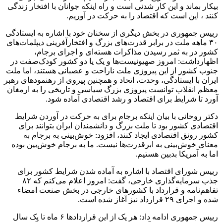
بیکار بماند و این کار شدنی است و راه اینکه جوانان با افتخار زندگی
کنند ، این است که اقتصاد را به حرکت در آوریم.
رییس‌ جمهوری در بخش دیگری از سخنان خود با اشاره به ایستادگی
۳۰ ماهه ملت در برابر قدرت‌های بزرگ و افتخارآفرینی دیپلمات‌های
کشور در به ثمر رسیدن مذاکرات هسته‌ای و اجرای برجام،
اظهارداشت: امروز صهیونیست‌ها و یک یا دو کشور کودک‌صفت در
جنوب کشور از این پیروزی ملت ناراحت و عصبانی هستند، اما ملت
ایران با ایستادگی، وحدت، اتحاد و همچنین پیروی از رهنمودهای رهبر
معظم انقلاب توانست پیروزی بزرگ سیاسی و تاریخی را به ارمغان
آورد تا شرایط برای اقتصاد و رشد اقتصادی آماده شود.
دکتر روحانی با بیان اینکه برجام برای به حرکت در آوردن شرایط
اقتصادی کشور بود تا ملت بزرگ و دانشمندان ایران بتوانند برای
کشور رونق اقتصادی ایجاد کنند، افزود: خوش‌بینی به برجام به
معنای خوش‌بینی به ابرقدرت‌ها نیست. ما به برجام خوش‌بین بوده
اما به آمریکا بدبین هستیم.
رییس شورای اقتصاد با اشاره به آماده شدن شرایط کشور برای
جذب سرمایه‌گذاری خارجی، گفت: امروز اعلام می‌کنم که ۸۲
تفاهم‌نامه و قرارداد با کشورهای خارجی در بخش صنعت امضاء
شده و اجرای ۲۹ قرارداد نیز آغاز شده است.
رییس‌ جمهوری ادامه داد: هر یک از این قراردادها ۶ ماه تا یک سال