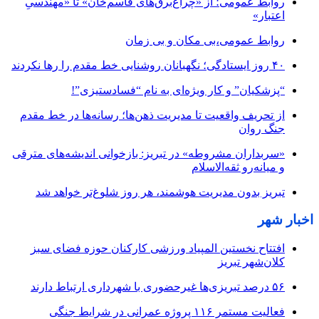
روابط عمومی؛ از «چراغ‌برق‌های قاسم‌خان» تا «مهندسیِ
اعتبار»
روابط عمومی،بی مکان و بی زمان
۴۰ روز ایستادگی؛ نگهبانان روشنایی خط مقدم را رها نکردند
“پزشکیان” و کار ویژه‌ای به نام “فسادستیزی”!
از تحریف واقعیت تا مدیریت ذهن‌ها؛ رسانه‌ها در خط مقدم
جنگ روان
«سربداران مشروطه» در تبریز: بازخوانی اندیشه‌های مترقی
و میانه‌رو ثقه‌الاسلام
تبریز بدون مدیریت هوشمند، هر روز شلوغ‌تر خواهد شد
اخبار شهر
افتتاح نخستین المپیاد ورزشی کارکنان حوزه فضای سبز
کلان‌شهر تبریز
۵۶ درصد تبریزی‌ها غیرحضوری با شهرداری ارتباط دارند
فعالیت مستمر ۱۱۶ پروژه عمرانی در شرایط جنگی