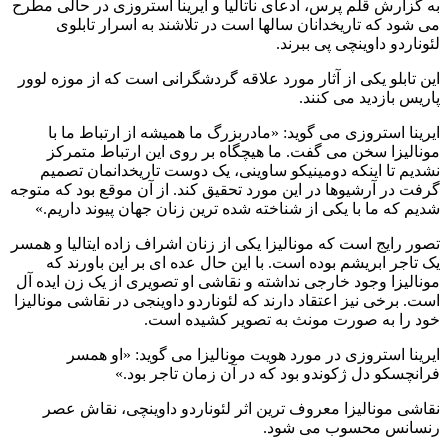
به گزارش قلم پرس، ادعای ناتالیا و ایرینا استروزی در حالی مطرح
می شود که تاریخدانان سالها است در تلاشند به اسرار تابلوی
لئوناردو داوینچی پی ببرند.
این تابلو یکی از آثار مورد علاقه گردشگرانی است که از موزه لوور
پاریس بازدید می کنند.
ایرینا استروزی می گوید: «مادربزرگ ما همیشه از ارتباط ما با
مونالیزا سخن می گفت. ما هیچگاه بر روی این ارتباط متمرکز
نشدیم تا اینکه دومینیکو ساوینی، یک دوست تاریخدانمان تصمیم
گرفت در آرشیوها در این مورد تحقیق کند. از آن موقع بود که متوجه
شدیم که ما با یکی از شناخته شده ترین زنان جهان پیوند داریم.»
تصور رایج است که مونالیزا یکی از زنان اشراف زاده ایتالیا و همسر
یک تاجر ابریشم بوده است. با این حال عده ای بر این باورند که
مونالیزا وجود خارجی نداشته و نقاشی او تصویری از یک زن ایده آل
است. برخی نیز اعتقاد دارند که لئوناردو داوینجی در نقاشی مونالیزا
خود را به صورت مونث به تصویر کشیده است.
ایرینا استروزی در مورد هویت مونالیزا می گوید: «او همسر
فرانچسکو دل ژکوندو بود که در آن زمان تاجر بود.»
نقاشی مونالیزا معروف ترین اثر لئوناردو داوینچی، نقاش عصر
رنسانس محسوب می شود.