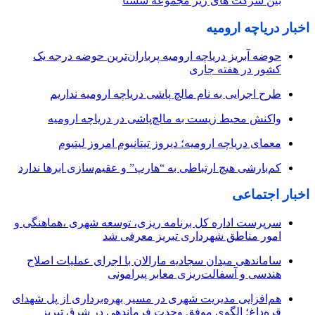
بین شرکت های زیر مجموعه شستا
اخبار دریاچه ارومیه
حوضه آبریز دریاچه ارومیه پرباران‌ترین حوضه‌ درجه یک
کشور در هفته جاری
طرح اجرایی به نام مالچ پاشی دریاچه ارومیه نداریم
واکنش محیط زیست به مالچ‌پاشی در دریاچه ارومیه
معمای دریاچه ارومیه؛ دیروز تیتانیوم امروز لیتیوم
کم‌بارشی هیچ ارتباطی به “هارپ” و عقیم‌سازی ابرها ندارد
اخبار اجتماعی
سرپرست اداره کل برنامه ریزی، توسعه شهری ،هماهنگی و
امور مناطق شهرداری تبریز معرفی شد
ساماندهی میدان سجادیه مارالان با اجرای عملیات اصلاح
هندسی و آسفالت‌ریزی معابر پیرامونی
هم‌افزایی مدیریت شهری در مسیر بهره‌برداری از پل شهدای
قره‌داغ؛ الگوی موفق وحدت فرماندهی در شرق تبریز