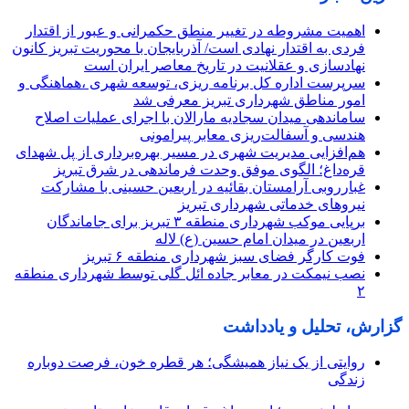
اهمیت مشروطه در تغییر منطق حکمرانی و عبور از اقتدار
فردی به اقتدار نهادی است/ آذربایجان با محوریت تبریز کانون
نهادسازی و عقلانیت در تاریخ معاصر ایران است
سرپرست اداره کل برنامه ریزی، توسعه شهری ،هماهنگی و
امور مناطق شهرداری تبریز معرفی شد
ساماندهی میدان سجادیه مارالان با اجرای عملیات اصلاح
هندسی و آسفالت‌ریزی معابر پیرامونی
هم‌افزایی مدیریت شهری در مسیر بهره‌برداری از پل شهدای
قره‌داغ؛ الگوی موفق وحدت فرماندهی در شرق تبریز
غبارروبی آرامستان بقائیه در اربعین حسینی با مشارکت
نیروهای خدماتی شهرداری تبریز
برپایی موکب شهرداری منطقه ۳ تبریز برای جاماندگان
اربعین در میدان امام حسین (ع) لاله
فوت کارگر فضای سبز شهرداری منطقه ۶ تبریز
نصب نیمکت در معابر جاده ائل گلی توسط شهرداری منطقه
۲
گزارش، تحلیل و یادداشت
روایتی از یک نیاز همیشگی؛ هر قطره خون، فرصت دوباره
زندگی