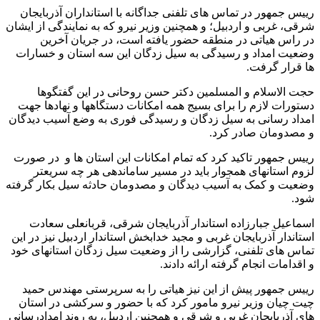
رییس جمهور در تماس های تلفنی جداگانه با استانداران آذربایجان
شرقی، غربی و اردبیل؛ و همچنین وزیر نیرو که به نمایندگی از ایشان
در راس هیاتی در منطقه حضور یافته است، در جریان آخرین
وضعیت امداد و رسیدگی به سیل زدگان این سه استان و خسارات
ها قرار گرفت.
حجت الاسلام و المسلمین دکتر حسن روحانی در این گفتگوها
دستورات لازم را برای بسیج همه امکانات دستگاهها و نهادها جهت
امداد رسانی به سیل زدگان و رسیدگی فوری به وضع آسیب دیدگان
و مصدومان صادر کرد.
رییس جمهور تاکید کرد که تمام امکانات این استان ها و در صورت
لزوم استانهای همجوار باید در مسیر ساماندهی هر چه سریعتر
وضعیت و کمک به آسیب دیدگان و مصدومان حادثه سیل بکار گرفته
شود.
اسماعیل جبارزاده استاندار آذربایجان شرقی، قربانعلی سعادت
استاندار آذربایجان غربی و مجید خدابخش استاندار اردبیل نیز در این
تماس های تلفنی، گزارشی را از وضعیت سیل زدگان استانهای خود
و اقدامات انجام گرفته ارائه دادند.
رییس جمهور پیش از این نیز هیاتی را به سرپرستی مهندس حمید
چیت چیان وزیر نیرو مامور کرد که با حضور و سرکشی در ‏استان
های آذربایجان غربی و شرقی و همچنین اردبیل، به روند امدادرسانی