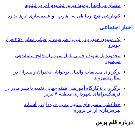
معمای دریاچه ارومیه؛ دیروز تیتانیوم امروز لیتیوم
کم‌بارشی هیچ ارتباطی به “هارپ” و عقیم‌سازی ابرها ندارد
اخبار اجتماعی
یک میلیون خودرو در تبریز؛ ظرفیت ترافیکی معابر ۳۵۰ هزار
خودرو
محدوده پل شهید رحمتی تا پل سرداران فاتح ساماندهی
می‌شود
برگزاری مسابقات والیبال نوجوانان دختران و پسران در
سالن شهروند
برگزاری ۵ کارگاه آموزشی هفته جهانی تغذیه با شیر مادر در
فرهنگسراهای شهرداری منطقه ۴ تبریز
خط‌کشی مسیرهای منتهی به پل قره‌داغ در آستانه
بهره‌برداری از این پروژه
درباره قلم پرس