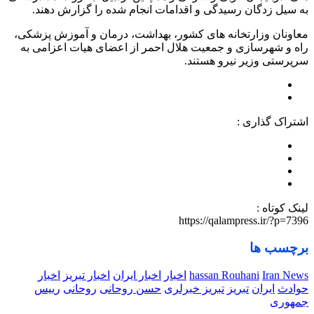
به سیل زدگان رسیدگی و اقدامات انجام شده را گزارش دهند.‏
معاونان وزارتخانه های کشور، بهداشت، درمان و آموزش پزشکی،
راه و شهرسازی و جمعیت هلال احمر از اعضای ‏هیات اعزامی به
سرپرستی وزیر نیرو هستند.
اشتراک گذاری :
لینک کوتاه :
https://qalampress.ir/?p=7396
برچسب ها
Iran News
hassan Rouhani
اخبار
اخبار ایران
اخبار تبریز
اخبار
حوادث
ایران
تبریز
تبریز خبرلری
حسن روحانی
روحانی
رییس
جمهوری