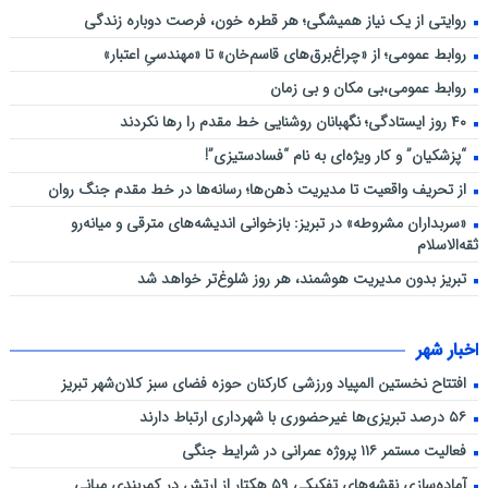
روایتی از یک نیاز همیشگی؛ هر قطره خون، فرصت دوباره زندگی
روابط عمومی؛ از «چراغ‌برق‌های قاسم‌خان» تا «مهندسیِ اعتبار»
روابط عمومی،بی مکان و بی زمان
۴۰ روز ایستادگی؛ نگهبانان روشنایی خط مقدم را رها نکردند
“پزشکیان” و کار ویژه‌ای به نام “فسادستیزی”!
از تحریف واقعیت تا مدیریت ذهن‌ها؛ رسانه‌ها در خط مقدم جنگ روان
«سربداران مشروطه» در تبریز: بازخوانی اندیشه‌های مترقی و میانه‌رو
ثقه‌الاسلام
تبریز بدون مدیریت هوشمند، هر روز شلوغ‌تر خواهد شد
اخبار شهر
افتتاح نخستین المپیاد ورزشی کارکنان حوزه فضای سبز کلان‌شهر تبریز
۵۶ درصد تبریزی‌ها غیرحضوری با شهرداری ارتباط دارند
فعالیت مستمر ۱۱۶ پروژه عمرانی در شرایط جنگی
آماده‌سازی نقشه‌های تفکیکی ۵۹ هکتار از ارتش در کمربندی میانی