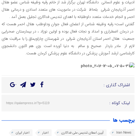
ادبیات و علوم انسانی دانشگاه تهران برگزار شد از خانم رقیه وظیفه شناس عضو هلال
احمر آذربایجان شرقی بلحاظ شرکت در ماموریت های متعدد امدادی و درمانی هلال
احمر و انجام خدمات متعدد داوطلبانه با اهدای تندیس فداکاری تجلیل بعمل آمد .
گفتنی است؛ رقیه وظیفه شناس از اعضای فعال جوان وداوطلب هلال احمر هست که
در درمان اضطراری و امداد و نجات فعال بوده و اولین نوزاد ، در بیمارستان صحرایی
جمعیت هلال احمر استان آذربایجان شرقی در شهرستان چاراویماق را با مراقبت های
لازم از مادر باردار صحیح و سالم به دنیا آورده است .وی هم اکنون دانشجوی
کارشناسی ارشد آموزش پزشکی در دانشگاه علوم پزشکی کرمان هست.
اشتراک گذاری :
لینک کوتاه :
https://qalampress.ir/?p=5119
برچسب ها
Iran News
آیین اعطای تندیس ملی فداکاری
اخبار
اخبار ایران