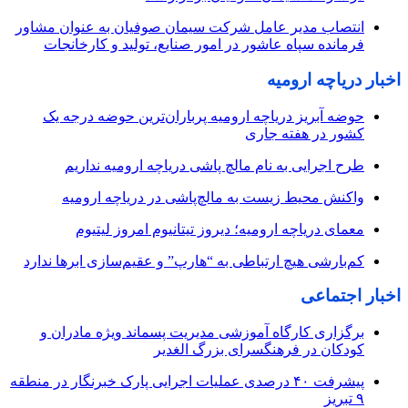
انتصاب مدیر عامل شرکت سیمان صوفیان به عنوان مشاور
فرمانده سپاه عاشور در امور صنایع، تولید و کارخانجات
اخبار دریاچه ارومیه
حوضه آبریز دریاچه ارومیه پرباران‌ترین حوضه‌ درجه یک
کشور در هفته جاری
طرح اجرایی به نام مالچ پاشی دریاچه ارومیه نداریم
واکنش محیط زیست به مالچ‌پاشی در دریاچه ارومیه
معمای دریاچه ارومیه؛ دیروز تیتانیوم امروز لیتیوم
کم‌بارشی هیچ ارتباطی به “هارپ” و عقیم‌سازی ابرها ندارد
اخبار اجتماعی
برگزاری کارگاه آموزشی مدیریت پسماند ویژه مادران و
کودکان در فرهنگسرای بزرگ الغدیر
پیشرفت ۴۰ درصدی عملیات اجرایی پارک خبرنگار در منطقه
۹ تبریز