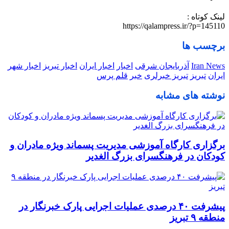
لینک کوتاه :
https://qalampress.ir/?p=145110
برچسب ها
Iran News
آذربایجان شرقی
اخبار
اخبار ایران
اخبار تبریز
اخبار شهر
ایران
تبریز
تبریز خبرلری
خبر
قلم پرس
نوشته های مشابه
برگزاری کارگاه آموزشی مدیریت پسماند ویژه مادران و
کودکان در فرهنگسرای بزرگ الغدیر
پیشرفت ۴۰ درصدی عملیات اجرایی پارک خبرنگار در
منطقه ۹ تبریز