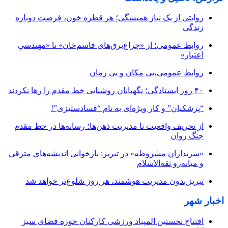
روایتی از یک نیاز همیشگی؛ هر قطره خون، فرصت دوباره
زندگی
روابط عمومی؛ از «چراغ‌برق‌های قاسم‌خان» تا «مهندسیِ
اعتبار»
روابط عمومی،بی مکان و بی زمان
۴۰ روز ایستادگی؛ نگهبانان روشنایی خط مقدم را رها نکردند
“پزشکیان” و کار ویژه‌ای به نام “فسادستیزی”!
از تحریف واقعیت تا مدیریت ذهن‌ها؛ رسانه‌ها در خط مقدم
جنگ روان
«سربداران مشروطه» در تبریز: بازخوانی اندیشه‌های مترقی
و میانه‌رو ثقه‌الاسلام
تبریز بدون مدیریت هوشمند، هر روز شلوغ‌تر خواهد شد
اخبار شهر
افتتاح نخستین المپیاد ورزشی کارکنان حوزه فضای سبز