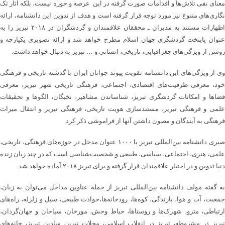
معنای نفی تلاش‌ها و اقدامات صورت گرفته در این عرصه و حوزه نیست، بلکه آثار تک‌
نگاری‌های متنوع نیز مورد توجه قرار گرفته است و هدف از تدوین این دانشنامه، ارائه
اظهارات مستند به مدیران ـ محققان علاقمندان و گردشگران در ۲۰۱۸ تبریز را به
عنوان پایتخت گردشگری جهان اسلام مطرح خواهد شد و ارائه تصویری یکپارچه و
روشن از ویژگی‌های جغرافیایی، تاریخی، انسانی و … تبریز‌ به دنبال خواهد داشت.
وی از ویژگی‌های این دانشنامه تقویت پیوند جوانان ایران با گذشته تاریخی و فرهنگی
خود، معرفی ظرفیت‌های اقتصادی، اجتماعی، فرهنگی تاریخی شهر تبریز، معرفی
فضاها و امکانات گردشگری تبریز‌، شناساندن مشاهیر‌، نخبگان‌، الگوها و تحقیقات
علمی و فرهنگی تبریز‌، مستند‌سازی هویت تاریخی، فرهنگی تبریز و انتقال میراث
فرهنگی به آیندگان و مصون داشتن آنها از فراموشی ذکر کرد.
صبری دانشنامه بین‌المللی تبریز با ۱۰۰۰ عنوان مدخل در حوزه‌های فرهنگی‌، تاریخی،
علمی‌، هنری‌، اجتماعی، سیاسی‌، طبیعی و شخصیت‌شناسی است که در چند زبان زنده
دنیا تدوین و در اختیار علاقمندان قرار گرفته و برای تبریز ۲۰۱۸ آماده خواهد شد.
به گفته مولف دانشنامه بین‌المللی تبریز از جمله عناوین مداخل می‌توان به زبان،
جمعیت، آب و هوا، بارندگی، کوه‌ها، رودخانه‌ها،حوادث طبیعی، سیل و زلزله، راه‌های
ارتباطی، مترو، شهرک‌ها و روستا‌ها، حیاط وحش، مورخان، سیاحان و جهان‌گردان،
تبریز در مشروطه، تبریز در انقلاب اسلامی، محلات تبریز، میادین تبریز، خانه‌های