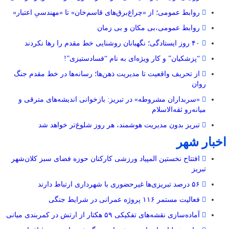
روابط عمومی؛ از «چراغ‌برق‌های قاسم‌خان» تا «مهندسیِ اعتبار»
روابط عمومی،بی مکان و بی زمان
۴۰ روز ایستادگی؛ نگهبانان روشنایی خط مقدم را رها نکردند
“پزشکیان” و کار ویژه‌ای به نام “فسادستیزی”!
از تحریف واقعیت تا مدیریت ذهن‌ها؛ رسانه‌ها در خط مقدم جنگ
روان
«سربداران مشروطه» در تبریز: بازخوانی اندیشه‌های مترقی و
میانه‌رو ثقه‌الاسلام
تبریز بدون مدیریت هوشمند، هر روز شلوغ‌تر خواهد شد
اخبار شهر
افتتاح نخستین المپیاد ورزشی کارکنان حوزه فضای سبز کلان‌شهر
تبریز
۵۶ درصد تبریزی‌ها غیرحضوری با شهرداری ارتباط دارند
فعالیت مستمر ۱۱۶ پروژه عمرانی در شرایط جنگی
آماده‌سازی نقشه‌های تفکیکی ۵۹ هکتار از ارتش در کمربندی میانی