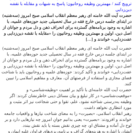
حضرت آیت الله خامنه ای رهبر معظم انقلاب اسلامی صبح امروز (سه‌شنبه)
در ابتدای جلسه درس خارج فقه در سال تحصیلی جدید حوزه‌های علمیه، با
اشاره به وجود برنامه‌های گسترده برای انحراف ذهن و دل مردم و جوانان از
اصل دین، اولین و مهمترین وظیفه روحانیون را «مقابله با نقشه دین‌زدایی و
عفت‌زدایی» خواندند و […]
حضرت آیت الله خامنه ای رهبر معظم انقلاب اسلامی صبح امروز (سه‌شنبه)
در ابتدای جلسه درس خارج فقه در سال تحصیلی جدید حوزه‌های علمیه، با
اشاره به وجود برنامه‌های گسترده برای انحراف ذهن و دل مردم و جوانان از
اصل دین، اولین و مهمترین وظیفه روحانیون را «مقابله با نقشه دین‌زدایی و
عفت‌زدایی» خواندند و تأکید کردند: حوزه‌های علمیه و روحانیون باید با شناخت
فضای مجازی و استفاده از فرصتهای آن، معارف و مفاهیم اسلامی را تبیین
کنند.
حضرت آیت الله خامنه‌ای با تأکید بر اهمیت «وظیفه‌شناسی» و
«موقعیت‌شناسی» در کار تبلیغ و بیان مسائل دینی خاطرنشان کردند: اگر
وظیفه به‌درستی شناخته نشود، علم، تقوا و حتی شجاعت نیز اثر مثبت و
مورد انتظاری نخواهد داشت.
رهبر انقلاب اسلامی، «بصیرت» را به معنای شناخت نیازها و واقعیات جامعه
خواندند و افزودند: «بصیرت» یعنی بدانیم جوانِ امروز چه نیازهایی دارد و بر
لوح دل آماده و مشتاق او، چه چیزی نقش بسته یا باید نقش ببندد.
ایشان با اشاره به هزینه‌های گزاف و برنامه‌ریزی‌های فراوان علیه ایمان و