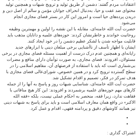
اعتقادات مردم گفتند: دشمن از طریق تولید و ترویج شبهات و همچنین تولید
محتوای ضد عفت و حیا، به‌دنبال انحراف جوانان مؤمن و سالم از اصل دین و
دریدن پرده‌های حیا است و امروز این کار در بستر فضای مجازی انجام
می‌شود.
حضرت آیت الله خامنه‌ای، مقابله با این نقشه را اولین و مهمترین وظیفه
روحانیت خواندند و خاطرنشان کردند: حوزه‌های علمیه و دانایان مذهب باید
قابلیت مواجه شدن با لشکر عظیم دشمن را در خود ایجاد کنند.
ایشان با اظهار تأسف از ناآشنایی برخی مبلغان دینی با ابزارهای جدید
رایانه‌ای و همچنین عدم درک درست از اهمیت مسئله فضای مجازی در برخی
مسئولان، افزودند: فضای مجازی، به صورت توأمان دارای منافع و مضرات
بی‌شماری است که باید با استفاده از فرصتهای آن، مفاهیم اسلامی را در
سطح گسترده ترویج کرد و در همین خصوص، شورای‌عالی فضای مجازی با
هدف تمرکز در فکر، تصمیم و اقدام تشکیل شد.
حضرت آیت الله خامنه‌ای، شناسایی شبهات روز و پاسخ به آنها را از جمله
کارهای مهم حوزه‌های علمیه برشمردند و افزودند: این کار هیچ منافاتی با
فقاهت ندارد، زیرا فقه، منحصر به احکام عملی نیست، بلکه «فقه الله
الاکبر» در واقع همان معارف اسلامی است و باید برای پاسخ به شبهات دینی
نیز همانند کاوشهای دقیق و پردامنه فقهی، اقدام و عمل کرد.
اشتراک گذاری :