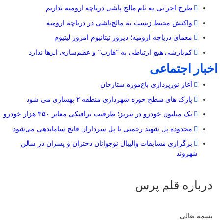
طرح اجرایی به نام مالچ پاشی دریاچه ارومیه نداریم
واکنش محیط زیست به مالچ‌پاشی در دریاچه ارومیه
معمای دریاچه ارومیه؛ دیروز تیتانیوم امروز لیتیوم
کم‌بارشی هیچ ارتباطی به “هارپ” و عقیم‌سازی ابرها ندارد
اخبار اجتماعی
آغاز نورپردازی باغ‌موزه ستارخان
پارک های سطح حوزه شهرداری منطقه ۲ بهسازی می شود
یک میلیون خودرو در تبریز؛ ظرفیت ترافیکی معابر ۳۵۰ هزار خودرو
محدوده پل شهید رحمتی تا پل سرداران فاتح ساماندهی می‌شود
برگزاری مسابقات والیبال نوجوانان دختران و پسران در سالن
شهروند
درباره قلم پرس
بسمه تعالی