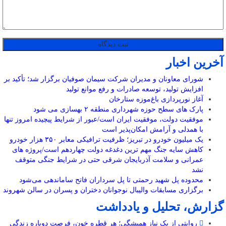
آخرین اخبار
شورای معاونان و مدیران شرکت سیمان صوفیان برگزار شد؛ تأکید بر
افزایش تولید، توسعه صادرات و رفع موانع تولید
آغاز نورپردازی باغ‌موزه ستارخان
پارک های سطح حوزه شهرداری منطقه ۲ بهسازی می شود
موفقیت دولت، موفقیت ایران است/عبور از شرایط پیچیده امروز تنها
با همدلی و آرامش امکان‌پذیر است
یک میلیون خودرو در تبریز؛ ظرفیت ترافیکی معابر ۳۵۰ هزار خودرو
کاهش سایه جنگ مهم ‌ترین دغدغه دولت چهاردهم است/پروژه ‌های
عمرانی و سلامت آذربایجان شرقی حتی در شرایط جنگی متوقف
نشد
محدوده پل شهید رحمتی تا پل سرداران فاتح ساماندهی می‌شود
برگزاری مسابقات والیبال نوجوانان دختران و پسران در سالن شهروند
گزارش، تحلیل و یادداشت
روایتی از یک نیاز همیشگی؛ هر قطره خون، فرصت دوباره زندگی