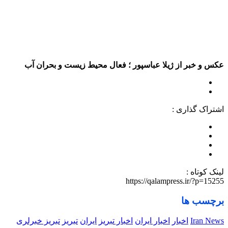
عکس و خبر از ژیلا عباسپور ؛ فعال محیط زیست و بحران آب
اشتراک گذاری :
لینک کوتاه :
https://qalampress.ir/?p=15255
برچسب ها
Iran News
اخبار
اخبار ایران
اخبار تبریز
ایران
تبریز
تبریز خبرلری