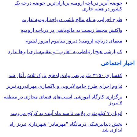
حوضه آبریز دریاچه ارومیه پرباران‌ترین حوضه‌ درجه یک
کشور در هفته جاری
طرح اجرایی به نام مالچ پاشی دریاچه ارومیه نداریم
واکنش محیط زیست به مالچ‌پاشی در دریاچه ارومیه
معمای دریاچه ارومیه؛ دیروز تیتانیوم امروز لیتیوم
کم‌بارشی هیچ ارتباطی به “هارپ” و عقیم‌سازی ابرها ندارد
اخبار اجتماعی
کفسازی ۳۱۵۰ مترمربعی پیاده‌راه‌های پارک تلاش آغاز شد
تداوم اجرای طرح جامع لایروبی و پاکسازی مهرانه‌رود تبریز
برگزاری کارگاه آموزشی آسیب‌های فضای مجازی در منطقه
۷ تبریز
اتوبان ۷ کیلومتری ولایت تا سه ماه آینده به کرکج می‌رسد
بخش دندانپزشکی درمانگاه "مهرمادر" شهرداری تبریز راه
اندازی شد