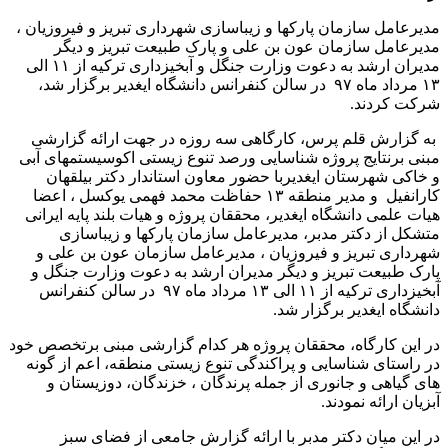
مدیرعامل سازمان پارکها و زیباسازی شهرداری تبریز و فیروزیان ،
مدیرعامل سازمان عون بن علی و پارک طبیعت تبریز و دیگر
مدیران ارشد به دعوت وزارت جنگل و آبخیزداری ترکیه از ۱۱ الی
۱۳ مرداد ماه ۹۷ در سالن کنفرانس دانشگاه ایغدیر برگزار شد،
شرکت کردند.
به گزارش قلم پرس، کارگاهی سه روزه در جهت ارائه گزارشی
مبنی برنتایج پروژه شناسایی ورصد تنوع زیستی اکوسیستمهای آبی
و خاکی شهرستان ایغدیربا حضور معاون استاندار دکتر بیلقهان
کارانفیل و مدیر منطقه ۱۳ حفاظت محمد فهمی یوکسل ، اعضا
هیات علمی دانشگاه ایغدیر، محققان پروژه و هیات بلند پایه ایرانی
متشکل از دکتر مدبر، مدیرعامل سازمان پارکها و زیباسازی
شهرداری تبریز و فیروزیان ، مدیرعامل سازمان عون بن علی و
پارک طبیعت تبریز و دیگر مدیران ارشد به دعوت وزارت جنگل و
آبخیزداری ترکیه از ۱۱ الی ۱۳ مرداد ماه ۹۷ در سالن کنفرانس
دانشگاه ایغدیر برگزار شد.
در این کارگاه، محققان پروژه هر کدام گزارشی مبنی برتخصص خود
در راستای شناسایی و پراکندگی تنوع زیستی منطقه، اعم از گونه
های گیاهی و جانوری از جمله پرندگان ، خزندگان، دوزیستان و
آبزیان ارائه نمودند.
در این میان دکتر مدبر با ارائه گزارش جامعی از فضای سبز