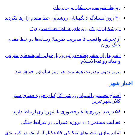
روابط عمومی،بی مکان و بی زمان
۴۰ روز ایستادگی؛ نگهبانان روشنایی خط مقدم را رها نکردند
“پزشکیان” و کار ویژه‌ای به نام “فسادستیزی”!
از تحریف واقعیت تا مدیریت ذهن‌ها؛ رسانه‌ها در خط مقدم
جنگ روان
«سربداران مشروطه» در تبریز: بازخوانی اندیشه‌های مترقی
و میانه‌رو ثقه‌الاسلام
تبریز بدون مدیریت هوشمند، هر روز شلوغ‌تر خواهد شد
اخبار شهر
افتتاح نخستین المپیاد ورزشی کارکنان حوزه فضای سبز
کلان‌شهر تبریز
۵۶ درصد تبریزی‌ها غیرحضوری با شهرداری ارتباط دارند
فعالیت مستمر ۱۱۶ پروژه عمرانی در شرایط جنگی
آماده‌سازی نقشه‌های تفکیکی ۵۹ هکتار از ارتش در کمربندی