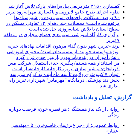
کفسازی ۳۱۵۰ مترمربعی پیاده‌راه‌های پارک تلاش آغاز شد
تداوم اجرای طرح جامع لایروبی و پاکسازی مهرانه‌رود تبریز
٩٠ درصد مشکلات واحدهای آسیب دیده در شهرستان‌ها
مرتفع شده است/ معضلات چند دهه‌ای ١٣ تعاونی مسکن در
سطح استان با تلاش شبانه‌روزی حل شده است
برگزاری کارگاه آموزشی آسیب‌های فضای مجازی در منطقه
۷ تبریز
برند «تبریز، شهر بدون گدا» مرهون اقدامات نهادهای خیریه
بویژه مؤسسه حمایت از مستمندان است/ محتوای آموزشی
دانش آموزان در آینده باید مورد بازبینی جدی قرار گیرد
من استاندار همه هستم/ پیگیری جدی استقلال شرکت مس
آذربایجان/ ماشین‌سازی تبریز، کارخانه کارخانه‌ساز است
اتوبان ۷ کیلومتری ولایت تا سه ماه آینده به کرکج می‌رسد
بخش دندانپزشکی درمانگاه "مهرمادر" شهرداری تبریز راه
اندازی شد
گزارش، تحلیل و یادداشت
روایتی از یک نیاز همیشگی؛ هر قطره خون، فرصت دوباره
زندگی
روابط عمومی؛ از «چراغ‌برق‌های قاسم‌خان» تا «مهندسیِ
اعتبار»