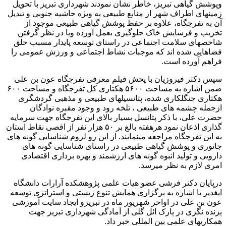
وپوشش گیاهی تبریز، خاطر نشان نمودند شهرداری تبریز با تحویل
زمینهای اطراف شهر از منابع طبیعی به ویژه حاشیه جنوبی و تبدیل
آن به تفرجگاه، علاوه بر حفظ پوشش گیاهی طبیعی موجود از
تخریب و فرسایش خاک جلوگیری بعمل آورده وبا در نظر گرفتن
شاخصهای سلامت اجتماعی در راستای توسعه پایدار مسبب خلق
فضاهایی شده اند که موجبات نشاط اجتماعی و ورزش عمومی را
فراهم آورده است.
سپس دکتر فیروزیان با پخش فیلم معرفی تفرجگاه عون بن علی
ضمن اشاره به مساحت ۵۶۰۰ هکتاری کل تفرجگاه و مساحت ۶۰۰
هکتاری جنگلکاری شده، پتانسیلهای طبیعی و مذهبی گردشگری
ازجمله چشمه های طبیعی ، تلخه رود و وجود مقبره نوادگان
حضرت علی، با ذکر پتانسل بسیار بالای این تفرجگاه جهت سرمایه
گذاری اذعان نمود هرهفته بالغ بر ۵۰ هزار نفر از اقصی نقاط استان
به این تفرجگاه مراجعه مینمایند. از این رو لزوم شناسایی گونه های
جانوری و پوشش گیاهی طبیعی در راستای شناسایی گونه های
دارویی و تولید انبوه گونه های ارزشمند و بهره برداری اقتصادی
امری لازم به نظر میرسد.
درپایان دکتر فرشی عضو هیات علمی پژوهشکده آرارات دانشگاه
ایغدیر با اشاره به برگزاری همایش تنوع زیستی و استراتژی توسعه
عون بن علی در اواخر شهریور ماه در تبریزو ایجاد سایت آموزشی
پرنده نگری در پارک ائل گلی از آمادگی شهرداری تبریز جهت
همکاریهای علمی بین المللی خبر داد.