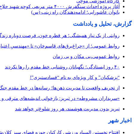
کارگاه آموزشی موچی
آغاز پروژه احداث سنگفرش ۴۰۰۰ متر مربعی کوچه شهید حلاج آذر
بانوان عاشورایی؛ ادامه‌دهندگان راه زینب (س)
گزارش، تحلیل و یادداشت
روایتی از یک نیاز همیشگی؛ هر قطره خون، فرصت دوباره زند
روابط عمومی؛ از «چراغ‌برق‌های قاسم‌خان» تا «مهندسیِ اعتبار
روابط عمومی،بی مکان و بی زمان
۴۰ روز ایستادگی؛ نگهبانان روشنایی خط مقدم را رها نکردند
“پزشکیان” و کار ویژه‌ای به نام “فسادستیزی”!
از تحریف واقعیت تا مدیریت ذهن‌ها؛ رسانه‌ها در خط مقدم جنگ
«سربداران مشروطه» در تبریز: بازخوانی اندیشه‌های مترقی و میا
تبریز بدون مدیریت هوشمند، هر روز شلوغ‌تر خواهد شد
اخبار شهر
افتتاح نخستین المپیاد ورزشی کارکنان حوزه فضای سبز کلان‌شه