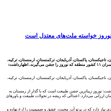
نوروز ‏خواسته ملت‌های معتدل است
وز را به سران کشورهای افغانستان، تاجیکستان، پاکستان، آذربایجان، ترکمنستان، ارمنستان، ترکیه،
قزاقستان ،قرقیزستان ،هندوستان و ازبکستان تبریک گفت. حجت‌الاسلام والمسلمین دکتر حسن روحانی در پیام‌های جداگانه خود خطاب به سران ۱۱ کشور منطقه که نوروز را جشن می‌گیرند، اظهارداشت:
وز را به سران کشورهای افغانستان، تاجیکستان، پاکستان، آذربایجان، ترکمنستان، ارمنستان، ترکیه،
شور منطقه که نوروز را جشن می‌گیرند، اظهارداشت: نوروز زیباترین جشن طبیعت است که با گذار از زمستان به
ان ارزانی می‌دارد. اعتدالی که ریشه در تحولات طبیعت و باورهای
 نیاز دارد که در پرتو آن، محبت، عشق و صمیمیت را ارج نهاده و