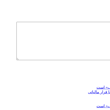
اب» است
 فرار مالیاتی
اب» است