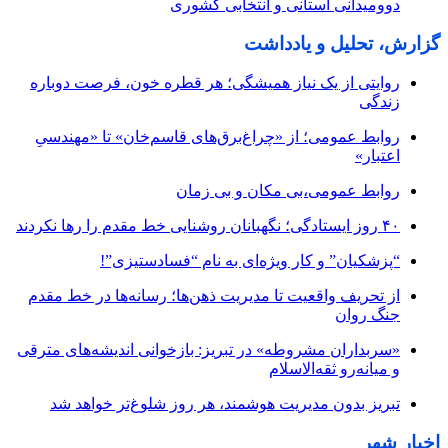
دوومیدانی استانی و انتخابی کشوری
گزارش، تحلیل و یادداشت
روایتی از یک نیاز همیشگی؛ هر قطره خون، فرصت دوباره
زندگی
روابط عمومی؛ از «چراغ‌برق‌های قاسم‌خان» تا «مهندسیِ
اعتبار»
روابط عمومی،بی مکان و بی زمان
۴۰ روز ایستادگی؛ نگهبانان روشنایی خط مقدم را رها نکردند
“پزشکیان” و کار ویژه‌ای به نام “فسادستیزی”!
از تحریف واقعیت تا مدیریت ذهن‌ها؛ رسانه‌ها در خط مقدم
جنگ روان
«سربداران مشروطه» در تبریز: بازخوانی اندیشه‌های مترقی
و میانه‌رو ثقه‌الاسلام
تبریز بدون مدیریت هوشمند، هر روز شلوغ‌تر خواهد شد
اخبار شهر