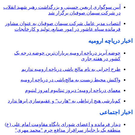
آیین سوگواری اربعین حسینی و بزرگداشت رهبر شهید انقلاب
در شرکت سیمان صوفیان برگزار شد
انتصاب مدیر عامل شرکت سیمان صوفیان به عنوان مشاور
فرمانده سپاه عاشور در امور صنایع، تولید و کارخانجات
اخبار دریاچه ارومیه
حوضه آبریز دریاچه ارومیه پرباران‌ترین حوضه‌ درجه یک
کشور در هفته جاری
طرح اجرایی به نام مالچ پاشی دریاچه ارومیه نداریم
واکنش محیط زیست به مالچ‌پاشی در دریاچه ارومیه
معمای دریاچه ارومیه؛ دیروز تیتانیوم امروز لیتیوم
کم‌بارشی هیچ ارتباطی به “هارپ” و عقیم‌سازی ابرها ندارد
اخبار اجتماعی
دیدار فرمانده و اعضای شورای پایگاه مقاومت امام علی (ع)
منطقه یک با جانباز سرافراز مدافع حرم "محمد مهری"