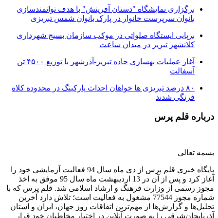
برگزاری نمایشگاه "دستان آفرینش" با هدف توانمندسازی
بانوان سرپرست خانوار در پارک بانوان شمس تبریزی
برپایی ایستگاه صلواتی در موکب سازمان بسیج شهرداری
کلانشهر تبریز در میدان ساعت
آغاز عملیات بهسازی جاده تبریز-آذرشهر با توزیع ۴۵۰۰ تن
آسفالت
۸۰ درصد تبریزی ها خواهان احداث پارکینگ در محدوده کلاه
فرنگی شدند
درباره قلم پرس
بسمه تعالی
پایگاه خبری قلم پرس از دی ماه سال 94 فعالیت آزمایشی خود را
آغاز کرد و پس از آن در 13 اردیبهشت ماه سال 95 موفق به اخذ
مجوز رسمی از وزارت فرهنگ و ارشاد اسلامی شد. قلم پرس که با
شماره مجوز 77544 مشغول به فعالیت است؛ تلاش دارد آخرین
تحلیل‌ها و گزارش‌ها از مهم‌ترین اتفاقات روز جهان، ایران و استان
آذربایجان‌شرقی را به صورت آنلاین در اختیار مخاطبان خود قرار