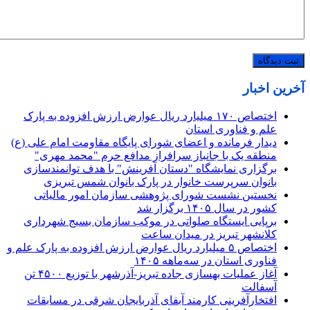
آخرین اخبار
اختصاص ۱۷۰ میلیارد ریال عوارض ارزش افزوده به پارک
علم و فناوری استان
دیدار فرمانده و اعضای شورای پایگاه مقاومت امام علی (ع)
منطقه یک با جانباز سرافراز مدافع حرم "محمد مهری"
برگزاری نمایشگاه "دستان آفرینش" با هدف توانمندسازی
بانوان سرپرست خانوار در پارک بانوان شمس تبریزی
نخستین نشست شورای پژوهشی سازمان امور مالیاتی
کشور در سال ۱۴۰۵ برگزار شد
برپایی ایستگاه صلواتی در موکب سازمان بسیج شهرداری
کلانشهر تبریز در میدان ساعت
اختصاص ۵ میلیارد ریال عوارض ارزش افزوده به پارک علم و
فناوری استان در سه‌ماهه ۱۴۰۵
آغاز عملیات بهسازی جاده تبریز-آذرشهر با توزیع ۴۵۰۰ تن
آسفالت
افتخارآفرینی کارمند آبفای آذربایجان شرقی در مسابقات