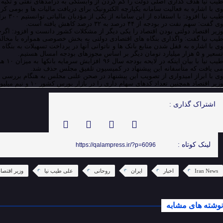
طیب نیا هدف گذاری اصلی دولت را کم کردن از وابستگی به درآمدهای نفتی و تکیه بیشتر به مالیات دانست و افزود: سال ۹۱ ۳۱ هزار میلیارد تومان مالیات در ک
وی با اشاره به فعالیت سامانه یکپارچه الکترونیک برای دریافت مالیات ها و بومی 
طیب نیا افزود: با استفاده از این سامانه از یکی از مؤدیان مالیاتی توانستیم ۳۰۰ برابر مالیات دریافت کنیم.
وی گفت: سهم نفت در بودجه از ۴۴ درصد به ۳۲ درصد کاهش یافته است.
وزیر اقتصاد دولتی بودن اقتصاد را یکی دیگر از مشکلات کشور دانست و افزود: اگرچه در سال های گذشته واگذاری های مناسبی
طیب نیا گفت: واگذاری بنگاه های اقتصادی دولتی به بخش خصوصی همواره با مخال
تسعیر و ۵ هزار میلیارد تومان دیگر بر اساس مجوزهای بودجه امسال هستیم.
می یافت که متأسفانه این پیشنهاد در کمیسیون تلفیق مجلس حذف شد.
وی با ابراز امیدواری از تصویب این پیشنهاد در صحن علنی مجلس به هنگام بررسی لایحه بودجه س
وزیر اقتصاد همچنین تعداد کدهای سهام داری را در بازار بورس کشور ۱۰ و نیم میلیون کد اعلام کرد و گفت: تعداد نهادهای مالی ما به ۴۸۵ نهاد رسیده و بر این اساس ۸۹ درصد از اهداف امسال محقق شده است.
اشتراک گذاری :
لینک کوتاه :
https://qalampress.ir/?p=6096
Iran News
اخبار
ایران
روحانی
علی طیب نیا
وزیر اقتصاد
نوشته های مشابه