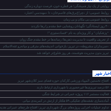
روایتی از یک نیاز همیشگی؛ هر قطره خون، فرصت دوباره زندگی
روابط عمومی؛ از «چراغ‌برق‌های قاسم‌خان» تا «مهندسیِ اعتبار»
روابط عمومی،بی مکان و بی زمان
۴۰ روز ایستادگی؛ نگهبانان روشنایی خط مقدم را رها نکردند
“پزشکیان” و کار ویژه‌ای به نام “فسادستیزی”!
از تحریف واقعیت تا مدیریت ذهن‌ها؛ رسانه‌ها در خط مقدم جنگ روان
«سربداران مشروطه» در تبریز: بازخوانی اندیشه‌های مترقی و میانه‌رو ثقه‌الاسلام
تبریز بدون مدیریت هوشمند، هر روز شلوغ‌تر خواهد شد
اخبار شهر
افتتاح نخستین المپیاد ورزشی کارکنان حوزه فضای سبز کلان‌شهر تبریز
۵۶ درصد تبریزی‌ها غیرحضوری با شهرداری ارتباط دارند
فعالیت مستمر ۱۱۶ پروژه عمرانی در شرایط جنگی
آماده‌سازی نقشه‌های تفکیکی ۵۹ هکتار از ارتش در کمربندی میانی
تداوم عملیات اجرایی پروژه‌های بزرگ شهرداری تبریز/ افتتاح طرح‌های عمرانی هدیه