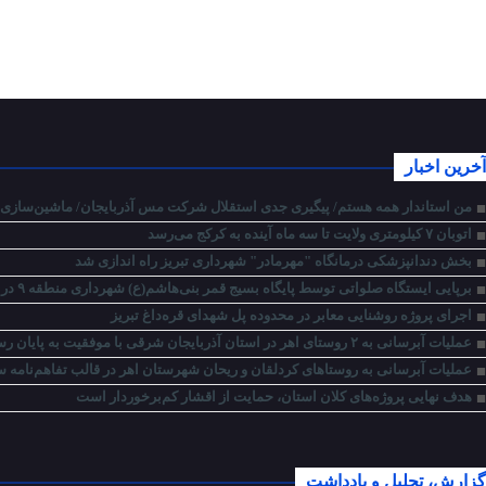
آخرین اخبار
من استاندار همه هستم/ پیگیری جدی استقلال شرکت مس آذربایجان/ ماشین‌سازی تب
اتوبان ۷ کیلومتری ولایت تا سه ماه آینده به کرکج می‌رسد
بخش دندانپزشکی درمانگاه "مهرمادر" شهرداری تبریز راه اندازی شد
برپایی ایستگاه صلواتی توسط پایگاه بسیج قمر بنی‌هاشم(ع) شهرداری منطقه ۹ در میدان ساعت
اجرای پروژه روشنایی معابر در محدوده پل شهدای قره‌داغ تبریز
عملیات آبرسانی به ۲ روستای اهر در استان آذربایجان شرقی با موفقیت به پایان رسید
عملیات آبرسانی به روستاهای کردلقان و ریحان شهرستان اهر در قالب تفاهم‌نامه سه
هدف نهایی پروژه‌های کلان استان، حمایت از اقشار کم‌برخوردار است
گزارش، تحلیل و یادداشت