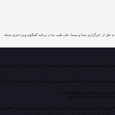
ارش قلم پرس به نقل از خبرگزاری صدا و سیما، علی طیب نیا در برنامه گفتگوی ویژه خبری شبکه
نیا در برنامه گفتگوی ویژه خبری شبکه دو سیما افزود: برای سال ۹۵ جذب هفت میلیارد دلار سرمایه گذاری مستقیم خارجی به تصویب رسیده بود که تا کنون بیش از این مقدار به
قتصاد کشور را شناسایی کردند، گفت: متوسط رشد اقتصادی ۳٫۱ درصد و وابستگی دولت به درآمدهای نفتی ازجمله این نقاط ضعف بود و بر این اساس تحریم های نفتی و بانکی را
ش مستمر این برنامه در کشور وجود دارد.
وزیر اقتصاد صدور بیش از دو هزار مجوز در دستگاه های مختلف و فرایند طولانی صدور آنها را از جمله مشکلات فضای کسب و کار دانست و گفت: توانستیم پارسال ۴۰۰ مجوز را حذف کنیم و هم اکنون ۵۰۰ مجوز دیگر بررسی شده و در صدد اصلاح آنها