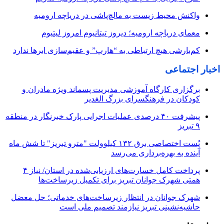
واکنش محیط زیست به مالچ‌پاشی در دریاچه ارومیه
معمای دریاچه ارومیه؛ دیروز تیتانیوم امروز لیتیوم
کم‌بارشی هیچ ارتباطی به “هارپ” و عقیم‌سازی ابرها ندارد
اخبار اجتماعی
برگزاری کارگاه آموزشی مدیریت پسماند ویژه مادران و
کودکان در فرهنگسرای بزرگ الغدیر
پیشرفت ۴۰ درصدی عملیات اجرایی پارک خبرنگار در منطقه
۹ تبریز
پُست اختصاصی برق ۱۳۲ کیلوولت "مترو تبریز" تا شش ماه
آینده به بهره‌برداری می‌رسد
پرداخت کامل خسارت‌های ارزیابی‌شده در استان/ نیاز ۴
همتی شهرک جوانان تبریز برای تکمیل زیرساخت‌ها
شهرک جوانان در انتظار زیرساخت‌های خدماتی؛ حل معضل
حاشیه‌نشینی تبریز نیازمند تصمیم ملی است