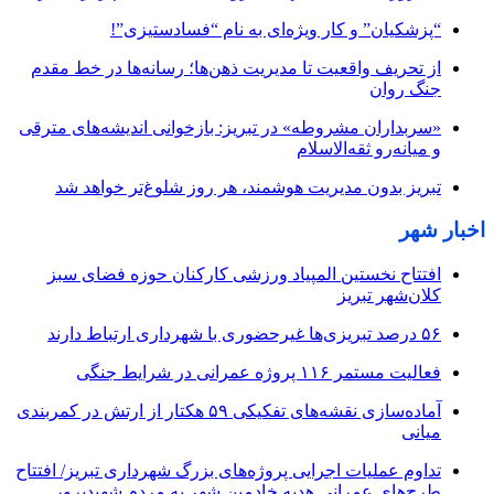
“پزشکیان” و کار ویژه‌ای به نام “فسادستیزی”!
از تحریف واقعیت تا مدیریت ذهن‌ها؛ رسانه‌ها در خط مقدم
جنگ روان
«سربداران مشروطه» در تبریز: بازخوانی اندیشه‌های مترقی
و میانه‌رو ثقه‌الاسلام
تبریز بدون مدیریت هوشمند، هر روز شلوغ‌تر خواهد شد
اخبار شهر
افتتاح نخستین المپیاد ورزشی کارکنان حوزه فضای سبز
کلان‌شهر تبریز
۵۶ درصد تبریزی‌ها غیرحضوری با شهرداری ارتباط دارند
فعالیت مستمر ۱۱۶ پروژه عمرانی در شرایط جنگی
آماده‌سازی نقشه‌های تفکیکی ۵۹ هکتار از ارتش در کمربندی
میانی
تداوم عملیات اجرایی پروژه‌های بزرگ شهرداری تبریز/ افتتاح
طرح‌های عمرانی هدیه خادمین شهر به مردم شهیدپرور