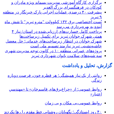
برگزاری کارگاه آموزشی مدیریت پسماند ویژه مادران و
کودکان در فرهنگسرای بزرگ الغدیر
پیشرفت ۴۰ درصدی عملیات اجرایی پارک خبرنگار در منطقه
۹ تبریز
پُست اختصاصی برق ۱۳۲ کیلوولت "مترو تبریز" تا شش ماه
آینده به بهره‌برداری می‌رسد
پرداخت کامل خسارت‌های ارزیابی‌شده در استان/ نیاز ۴
همتی شهرک جوانان تبریز برای تکمیل زیرساخت‌ها
شهرک جوانان در انتظار زیرساخت‌های خدماتی؛ حل معضل
حاشیه‌نشینی تبریز نیازمند تصمیم ملی است
پروژه‌های عمرانی منطقه ۱۰ در کانون توجه مدیریت شهری
سه شنبه‌های سلامت بانوان شهرداری تبریز
گزارش، تحلیل و یادداشت
روایتی از یک نیاز همیشگی؛ هر قطره خون، فرصت دوباره
زندگی
روابط عمومی؛ از «چراغ‌برق‌های قاسم‌خان» تا «مهندسیِ
اعتبار»
روابط عمومی،بی مکان و بی زمان
۴۰ روز ایستادگی؛ نگهبانان روشنایی خط مقدم را رها نکردند