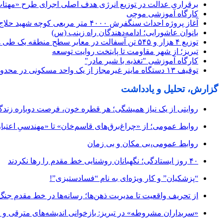
برقراری عدالت در توزیع انرژی هدف اصلی اجرای طرح «مهت
کارگاه آموزشی موچی
آغاز پروژه احداث سنگفرش ۴۰۰۰ متر مربعی کوچه شهید حلاج آذر
بانوان عاشورایی؛ ادامه‌دهندگان راه زینب (س)
توزیع ۴ هزار و ۵۴۵ تن آسفالت در معابر سطح منطقه یک طی هفته گذشته
تبریز؛ از شهر مقاومت تا پایتخت روایت توسعه
کارگاه آموزشی "تغذیه با شیر مادر"
توقیف ۱۳ دستگاه ماینر غیرمجاز از یک واحد مسکونی در محدوده قراملک تبریز
گزارش، تحلیل و یادداشت
روایتی از یک نیاز همیشگی؛ هر قطره خون، فرصت دوباره زند
روابط عمومی؛ از «چراغ‌برق‌های قاسم‌خان» تا «مهندسیِ اعتبار
روابط عمومی،بی مکان و بی زمان
۴۰ روز ایستادگی؛ نگهبانان روشنایی خط مقدم را رها نکردند
“پزشکیان” و کار ویژه‌ای به نام “فسادستیزی”!
از تحریف واقعیت تا مدیریت ذهن‌ها؛ رسانه‌ها در خط مقدم جنگ
«سربداران مشروطه» در تبریز: بازخوانی اندیشه‌های مترقی و میا