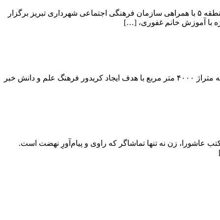
کارگاه آموزشی موچی کارگاه آموزشی موچی تجربه‌ای متفاوت از دنیای شیرینی‌های آسیایی در فرهنگسرای نومی گلزار توسط شهرداری منطقه ۵ با همراهی سازمان فرهنگی اجتماعی شهرداری تبریز برگزار
ه با آموزش خانم غفوری، […]
آغاز پروژه احداث سنگفرش ۴۰۰۰ متر مربعی کوچه شهید حلاج آذر شهردار منطقه یک از آغاز پروژه احداث سنگفرش کوچه شهید حلاج آذر به متراژ ۴۰۰۰ متر مربع با هدف ایجاد کریدور فرهنگ علم و دانش خبر
ی تبریز برگزار میکند: در مکتب عاشورا، زن نه تنها تماشاگر که راوی و پیام‌آورِ نهضت است.