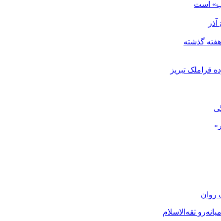
اب» است
گی
»
 روان
نه‌رو ثقه‌الاسلام