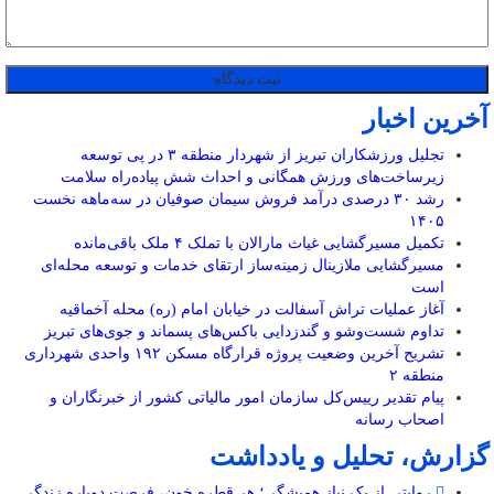
آخرین اخبار
تجلیل ورزشکاران تبریز از شهردار منطقه ۳ در پی توسعه
زیرساخت‌های ورزش همگانی و احداث شش پیاده‌راه سلامت
رشد ۳۰ درصدی درآمد فروش سیمان صوفیان در سه‌ماهه نخست
۱۴۰۵
تکمیل مسیرگشایی غیاث مارالان با تملک ۴ ملک باقی‌مانده
مسیرگشایی ملازینال زمینه‌ساز ارتقای خدمات و توسعه محله‌ای
است
آغاز عملیات تراش آسفالت در خیابان امام (ره) محله آخماقیه
تداوم شست‌وشو و گندزدایی باکس‌های پسماند و جوی‌های تبریز
تشریح آخرین وضعیت پروژه قرارگاه مسکن ۱۹۲ واحدی شهرداری
منطقه ۲
پیام تقدیر رییس‌کل سازمان امور مالیاتی کشور از خبرنگاران و
اصحاب رسانه
گزارش، تحلیل و یادداشت
روایتی از یک نیاز همیشگی؛ هر قطره خون، فرصت دوباره زندگی