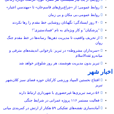
روابط عمومی؛ از «چراغ‌برق‌های قاسم‌خان» تا «مهندسیِ اعتبار»
روابط عمومی،بی مکان و بی زمان
۴۰ روز ایستادگی؛ نگهبانان روشنایی خط مقدم را رها نکردند
“پزشکیان” و کار ویژه‌ای به نام “فسادستیزی”!
از تحریف واقعیت تا مدیریت ذهن‌ها؛ رسانه‌ها در خط مقدم جنگ
روان
«سربداران مشروطه» در تبریز: بازخوانی اندیشه‌های مترقی و
میانه‌رو ثقه‌الاسلام
تبریز بدون مدیریت هوشمند، هر روز شلوغ‌تر خواهد شد
اخبار شهر
افتتاح نخستین المپیاد ورزشی کارکنان حوزه فضای سبز کلان‌شهر
تبریز
۵۶ درصد تبریزی‌ها غیرحضوری با شهرداری ارتباط دارند
فعالیت مستمر ۱۱۶ پروژه عمرانی در شرایط جنگی
آماده‌سازی نقشه‌های تفکیکی ۵۹ هکتار از ارتش در کمربندی میانی