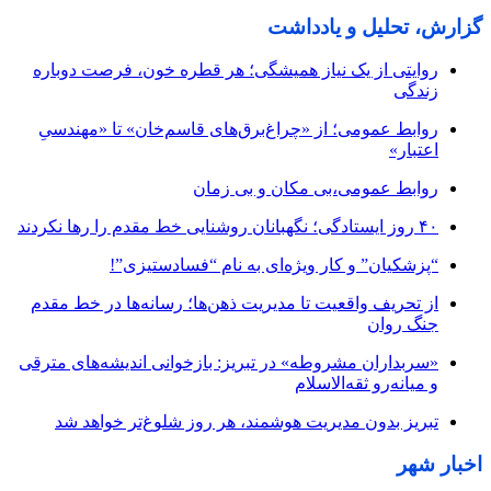
گزارش، تحلیل و یادداشت
روایتی از یک نیاز همیشگی؛ هر قطره خون، فرصت دوباره
زندگی
روابط عمومی؛ از «چراغ‌برق‌های قاسم‌خان» تا «مهندسیِ
اعتبار»
روابط عمومی،بی مکان و بی زمان
۴۰ روز ایستادگی؛ نگهبانان روشنایی خط مقدم را رها نکردند
“پزشکیان” و کار ویژه‌ای به نام “فسادستیزی”!
از تحریف واقعیت تا مدیریت ذهن‌ها؛ رسانه‌ها در خط مقدم
جنگ روان
«سربداران مشروطه» در تبریز: بازخوانی اندیشه‌های مترقی
و میانه‌رو ثقه‌الاسلام
تبریز بدون مدیریت هوشمند، هر روز شلوغ‌تر خواهد شد
اخبار شهر