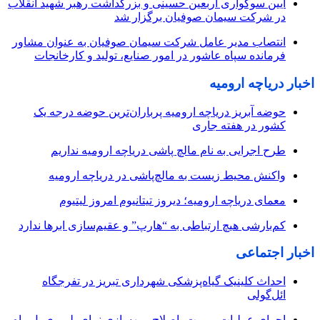
آیین سوگواری اربعین حسینی و بزرگداشت رهبر شهید انقلاب
در شرکت سیمان صوفیان برگزار شد
انتصاب مدیر عامل شرکت سیمان صوفیان به عنوان مشاور
فرمانده سپاه عاشور در امور صنایع، تولید و کارخانجات
اخبار دریاچه ارومیه
حوضه آبریز دریاچه ارومیه پرباران‌ترین حوضه‌ درجه یک
کشور در هفته جاری
طرح اجرایی به نام مالچ پاشی دریاچه ارومیه نداریم
واکنش محیط زیست به مالچ‌پاشی در دریاچه ارومیه
معمای دریاچه ارومیه؛ دیروز تیتانیوم امروز لیتیوم
کم‌بارشی هیچ ارتباطی به “هارپ” و عقیم‌سازی ابرها ندارد
اخبار اجتماعی
احداث کلینیک گیاه‌پزشکی شهرداری تبریز در تفرجگاه
ائل‌گولی
اجرای عملیات مرمت، اصلاح و بهسازی نمای پلیمری پل راه