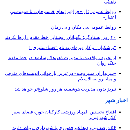
زندگی
روابط عمومی؛ از «چراغ‌برق‌های قاسم‌خان» تا «مهندسیِ
اعتبار»
روابط عمومی،بی مکان و بی زمان
۴۰ روز ایستادگی؛ نگهبانان روشنایی خط مقدم را رها نکردند
“پزشکیان” و کار ویژه‌ای به نام “فسادستیزی”!
از تحریف واقعیت تا مدیریت ذهن‌ها؛ رسانه‌ها در خط مقدم
جنگ روان
«سربداران مشروطه» در تبریز: بازخوانی اندیشه‌های مترقی
و میانه‌رو ثقه‌الاسلام
تبریز بدون مدیریت هوشمند، هر روز شلوغ‌تر خواهد شد
اخبار شهر
افتتاح نخستین المپیاد ورزشی کارکنان حوزه فضای سبز
کلان‌شهر تبریز
۵۶ درصد تبریزی‌ها غیرحضوری با شهرداری ارتباط دارند