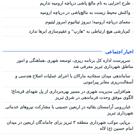
طرح اجرایی به نام مالچ پاشی دریاچه ارومیه نداریم
واکنش محیط زیست به مالچ‌پاشی در دریاچه ارومیه
معمای دریاچه ارومیه؛ دیروز تیتانیوم امروز لیتیوم
کم‌بارشی هیچ ارتباطی به “هارپ” و عقیم‌سازی ابرها ندارد
اخبار اجتماعی
سرپرست اداره کل برنامه ریزی، توسعه شهری ،هماهنگی و امور
مناطق شهرداری تبریز معرفی شد
ساماندهی میدان سجادیه مارالان با اجرای عملیات اصلاح هندسی و
آسفالت‌ریزی معابر پیرامونی
هم‌افزایی مدیریت شهری در مسیر بهره‌برداری از پل شهدای قره‌داغ؛
الگوی موفق وحدت فرماندهی در شرق تبریز
غبارروبی آرامستان بقائیه در اربعین حسینی با مشارکت نیروهای خدماتی
شهرداری تبریز
برپایی موکب شهرداری منطقه ۳ تبریز برای جاماندگان اربعین در میدان
امام حسین (ع) لاله