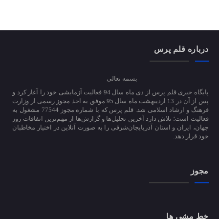
درباره قلم پرس
بسمه تعالی
پایگاه خبری قلم پرس از دی ماه سال 94 فعالیت آزمایشی خود را آغاز کرد و
پس از آن در 13 اردیبهشت ماه سال 95 موفق به اخذ مجوز رسمی از وزارت
فرهنگ و ارشاد اسلامی شد. قلم پرس که با شماره مجوز 77544 مشغول به
فعالیت است؛ تلاش دارد آخرین تحلیل‌ها و گزارش‌ها از مهم‌ترین اتفاقات روز
جهان، ایران و استان آذربایجان‌شرقی را به صورت آنلاین در اختیار مخاطبان
خود قرار دهد.
مجوز
خط مشی ها