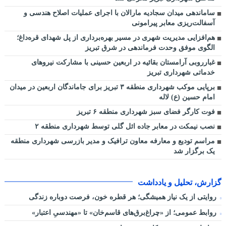
ساماندهی میدان سجادیه مارالان با اجرای عملیات اصلاح هندسی و
آسفالت‌ریزی معابر پیرامونی
هم‌افزایی مدیریت شهری در مسیر بهره‌برداری از پل شهدای قره‌داغ؛
الگوی موفق وحدت فرماندهی در شرق تبریز
غبارروبی آرامستان بقائیه در اربعین حسینی با مشارکت نیروهای
خدماتی شهرداری تبریز
برپایی موکب شهرداری منطقه ۳ تبریز برای جاماندگان اربعین در میدان
امام حسین (ع) لاله
فوت کارگر فضای سبز شهرداری منطقه ۶ تبریز
نصب نیمکت در معابر جاده ائل گلی توسط شهرداری منطقه ۲
مراسم تودیع و معارفه معاون ترافیک و مدیر بازرسی شهرداری منطقه
یک برگزار شد
گزارش، تحلیل و یادداشت
روایتی از یک نیاز همیشگی؛ هر قطره خون، فرصت دوباره زندگی
روابط عمومی؛ از «چراغ‌برق‌های قاسم‌خان» تا «مهندسیِ اعتبار»