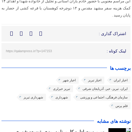
این مراسم معنویی با حضور خادم یاران استانی و تجلیل از خانواده شهدا و اهدای ۱۴
کمک هزینه سفر مشهد مقدس و ۱۴ دوچرخه کوهستان با قرعه کشی از حضار به
پایان رسید .
اشتراک گذاری :
لینک کوتاه :
https://qalampress.ir/?p=147153
برچسب ها
اخبار ایران
اخبار تبریز
اخبار شهر
ایران، تبریز، خبر، آذربایجان شرقی
تبریز خبرلری
سازمان فرهنگی، اجتماعی و ورزشی
شهرداری
شهرداری تبریز
قلم پرس
نوشته های مشابه
سرپرست اداره کل برنامه ریزی، توسعه شهری